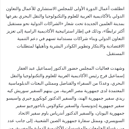
انطلقت أعمال الدورة الأولى للمجلس الاستشاري للأعمال والتعاون
الدولي بالأكاديمية العربية للعلوم والتكنولوجيا والنقل البحري بفرعها
بمدينة العلمين الجديدة تحت شعار «الشراكات الدولية نحو مستقبل
أكثر ترابطًا»، وذلك في إطار استراتيجية الأكاديمية الرامية إلى تعزيز
التعاون الدولي وبناء شراكات مستدامة تسهم في دعم التنمية
الاقتصادية والابتكار وتطوير الكوادر البشرية وتأهيلها لمتطلبات
المستقبل.
وشهدت فعاليات المجلس حضور الدكتور إسماعيل عبد الغفار
إسماعيل فرج رئيس الأكاديمية العربية للعلوم والتكنولوجيا والنقل
البحري، وعددًا من السفراء والقناصل وممثلي البعثات الدبلوماسية
المعتمدة لدى جمهورية مصر العربية، من بينهم السفير سوريش كيه
ريدي سفير جمهورية الهند، والسفير الدكتور كونكورو جيري واسيسو
سفير جمهورية إندونيسيا، والسفير نيكولاوس باباجورجيو سفير
جمهورية اليونان، والسفير الدكتور أندرياس باوم سفير الاتحاد
السويسري، وممثل سفارة جمهورية الصين الشعبية، إلى جانب عدد
من رؤساء الجامعات والمؤسسات الأكاديمية الدولية والمصرية، من