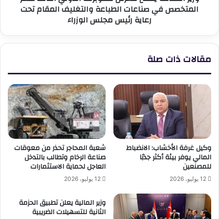
المتخصص في صناعات الطباعة والتغليف المقام تحت
صناعات
رعاية رئيس مجلس الوزراء
الطباعة
والتغليف
المقام
تحت
مقالات ذات صلة
رعاية
رئيس
مجلس
الوزراء
وكيل غرفة الأخشاب: الانضباط
شعبة المحاجر تحذر من معوقات
المالي يوفر بيئة أكثر جذبًا
صناعة الرخام وتطالب بالتدخل
للمصنعين
العاجل لحماية الاستثمارات
12 يوليو، 2026
12 يوليو، 2026
وزير المالية يعلن تطبيق الحزمة
الثانية للتسهيلات الضريبية