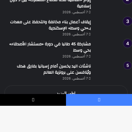
إبرام «اتفاقية مكة للدفاع المشترك» بين 3 دول
إسلامية
7 أغسطس، 2026
إيقاف أعمال بناء مخالفة والتحفظ على معدات
بـ«حي وسط» الإسكندرية
7 أغسطس، 2026
مشاركة 45 طالبا في دورة «مستشار الأصدقاء»
بحي وسط
7 أغسطس، 2026
ناشئات اليد يخسرن أمام إسبانيا بفارق هدف
ويُنافسن على برونزية العالم
7 أغسطس، 2026
اظهر المزيد
يسبوك
‫X
جميع الحقوق محفوظة جريدة الوطن الدولية نيوز
زر