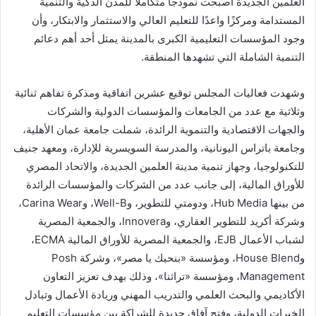
العلمين الجديدة أصبحت نموذجًا متكاملًا للمدن الذكية والتنمية
المستدامة ومركزًا واعدًا للتعليم العالي والاستثمار والابتكار، وأن
وجود المؤسسات التعليمية الكبرى بالمدينة يمثل أحد أهم دعائم
التنمية الشاملة التي تشهدها المنطقة.
وشهدت فعاليات المجلس توقيع عشرين اتفاقية ومذكرة تفاهم ثنائية
وثلاثية مع عدد من الجامعات والمؤسسات الدولية والشركات
والجهات الاقتصادية والتنموية الرائدة، شملت جامعة عمان الأهلية،
وجامعة باتراس اليونانية، والمدرسة السويسرية للإدارة، ومعهد جنيف
للتكنولوجيا، وجهاز تنمية مدينة العلمين الجديدة، والاتحاد المصري
للأوراق المالية، إلى جانب عدد من الشركات والمؤسسات الرائدة
من بينها Hub Media، ودومتي للتطوير، وWell-B، وCarina Wear،
وشركة أكريد للتطوير العقاري، وInnovera، والجمعية المصرية
لشباب الأعمال EJB، والجمعية المصرية للأوراق المالية ECMA،
وHouse Blend، ومؤسسة «بنحبك يا مصر»، وشركة Posh
Management، ومؤسسة «تراثنا»، وذلك بهدف تعزيز التعاون
الأكاديمي والبحث العلمي والتدريب المهني وريادة الأعمال وتبادل
الخبرات الدولية، وفتح آفاق جديدة للشراكة بين مؤسسات التعليم