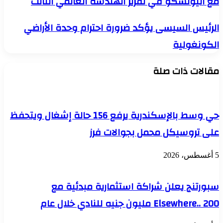
مع اليونسكو في تقرير الهندسة العالمي الثالث
العرب
يعلن
الرئيس
الرئيس السيسى يؤكد ضرورة احترام وحدة الأراضي
شراكته
السيسى
الاستراتيجية
الكونغولية
يؤكد
مع
ضرورة
اليونسكو
احترام
في
مقالات ذات صلة
وحدة
تقرير
الأراضي
الهندسة
الكونغولية
العالمي
الثالث
حي وسط بالإسكندرية يرفع 156 حالة إشغال ويتحفظ
على تروسيكل محمل بجوالات فرز
5 أغسطس، 2026
سبورتنج يعلن شراكة استثمارية مبدئية مع
Elsewhere.. 200 مليون جنيه للنادي خلال عام