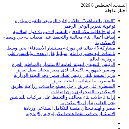
السبت, أغسطس 8 2026
أخبار عاجلة
“التعفن الدماغي”.. طلاب إدارة الزيتون يطلقون مبادرة
توعوية لتعزيز الوعي الرقمي
إبرام «اتفاقية مكة للدفاع المشترك» بين 3 دول إسلامية
إيقاف أعمال بناء مخالفة والتحفظ على معدات بـ«حي وسط»
الإسكندرية
مشاركة 45 طالبا في دورة «مستشار الأصدقاء» بحي وسط
ناشئات اليد يخسرن أمام إسبانيا بفارق هدف ويُنافسن على
برونزية العالم
الرئيس التنفيذي للهيئة العامة للاستثمار والمناطق الحرة
وسفير جمهورية باكستان لدى مصر يبحثان سبل تعزيز
وزير الصحة يلتقي رئيس تشاد ضمن وفد اللجنة الوزارية
«المصرية – التشادية» لبحث تعزيز
السيطرة على حريق داخل مصنع حاصلات زراعية بطريق
الإسكندرية الصحراوي دون إصابات
إزالة 3 حالات بناء مخالف والتحفظ على مركبات للنباشين
بحي العامرية أول بالإسكندرية
مصر والهند تبحثان منصة للتكامل الصناعي وزيادة
الاستثمارات في القطاعات التكنولوجية والإنتاجية
فيسبوك
‫X