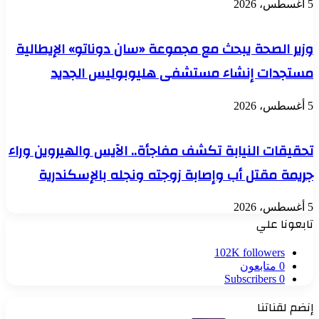
5 أغسطس، 2026
وزير الصحة يبحث مع مجموعة «سان دوناتو» الإيطالية
مستجدات إنشاء مستشفى هليوبوليس الجديد
5 أغسطس، 2026
تحقيقات النيابة تكشف مفاجأة.. الآيس والهيروين وراء
جريمة مقتل أب وإصابة زوجته ونجله بالإسكندرية
5 أغسطس، 2026
تابعونا علي
102K
followers
0
متابعون
Subscribers
0
إنضم لقناتنا