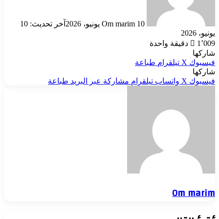
10 يونيو، 2026
Om marim
آخر تحديث: 10
يونيو، 2026
1٬009
دقيقة واحدة
شاركها
فيسبوك
‫X
تيلقرام
طباعة
شاركها
فيسبوك
‫X
واتساب
تيلقرام
مشاركة عبر البريد
طباعة
Om marim