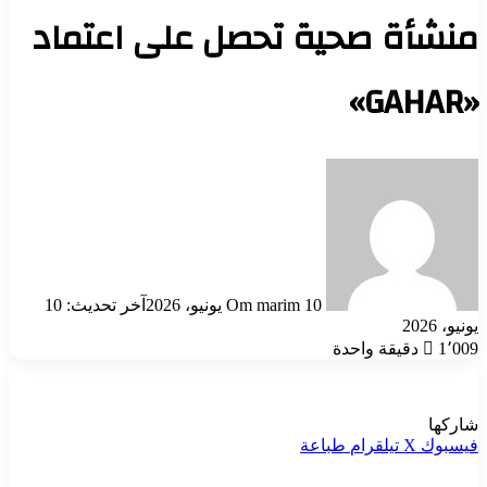
منشأة صحية تحصل على اعتماد
«GAHAR»
أرسل
بريدا
إلكترونيا
10 يونيو، 2026
Om marim
آخر تحديث: 10
يونيو، 2026
1٬009
دقيقة واحدة
شاركها
فيسبوك
‫X
تيلقرام
طباعة