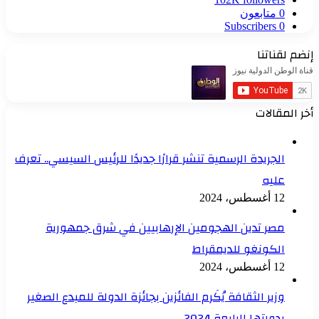
0
متابعون
Subscribers
0
إنضم لقناتنا
أخر المقالات
الجريدة الرسمية تنشر قرارًا جديدًا للرئيس السيسي.. تعرف
عليه
12 أغسطس، 2024
مصر تدين الهجومين الإرهابيين في شرق جمهورية
الكونغو للديمقراط
12 أغسطس، 2024
وزير الثقافة يُكَرم الفائزين بجائزة الدولة للمبدع الصغير
بدورتها الرابعة 2024