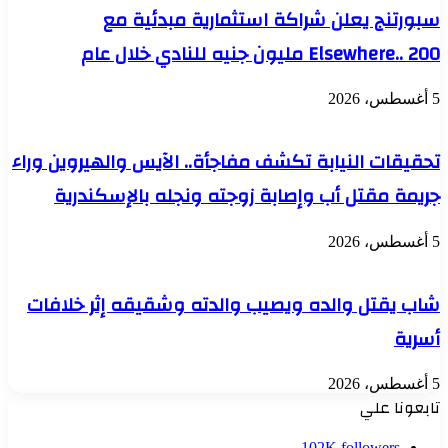
سبورتنج يعلن شراكة استثمارية مبدئية مع
Elsewhere.. 200 مليون جنيه للنادي خلال عام
5 أغسطس، 2026
تحقيقات النيابة تكشف مفاجأة.. الآيس والهيروين وراء
جريمة مقتل أب وإصابة زوجته ونجله بالإسكندرية
5 أغسطس، 2026
شاب يقتل والده ويصيب والدته وشقيقه إثر خلافات
أسرية
5 أغسطس، 2026
تابعونا علي
102K
followers