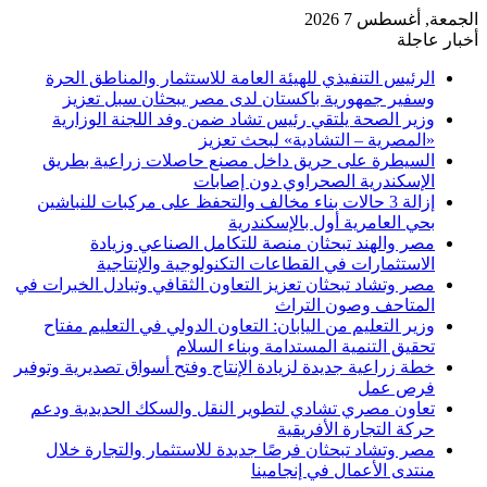
الجمعة, أغسطس 7 2026
أخبار عاجلة
الرئيس التنفيذي للهيئة العامة للاستثمار والمناطق الحرة
وسفير جمهورية باكستان لدى مصر يبحثان سبل تعزيز
وزير الصحة يلتقي رئيس تشاد ضمن وفد اللجنة الوزارية
«المصرية – التشادية» لبحث تعزيز
السيطرة على حريق داخل مصنع حاصلات زراعية بطريق
الإسكندرية الصحراوي دون إصابات
إزالة 3 حالات بناء مخالف والتحفظ على مركبات للنباشين
بحي العامرية أول بالإسكندرية
مصر والهند تبحثان منصة للتكامل الصناعي وزيادة
الاستثمارات في القطاعات التكنولوجية والإنتاجية
مصر وتشاد تبحثان تعزيز التعاون الثقافي وتبادل الخبرات في
المتاحف وصون التراث
وزير التعليم من اليابان: التعاون الدولي في التعليم مفتاح
تحقيق التنمية المستدامة وبناء السلام
خطة زراعية جديدة لزيادة الإنتاج وفتح أسواق تصديرية وتوفير
فرص عمل
تعاون مصري تشادي لتطوير النقل والسكك الحديدية ودعم
حركة التجارة الأفريقية
مصر وتشاد تبحثان فرصًا جديدة للاستثمار والتجارة خلال
منتدى الأعمال في إنجامينا