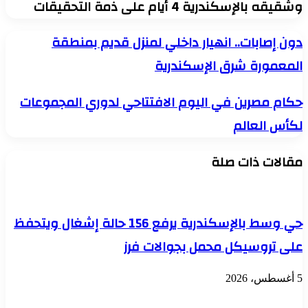
وشقيقه بالإسكندرية 4 أيام على ذمة التحقيقات
دون
دون إصابات.. انهيار داخلي لمنزل قديم بمنطقة
إصابات..
المعمورة شرق الإسكندرية
انهيار
داخلي
لمنزل
حكام
حكام مصرين في اليوم الافتتاحي لدوري المجموعات
قديم
مصرين
بمنطقة
لكأس العالم
في
المعمورة
اليوم
شرق
الافتتاحي
الإسكندرية
مقالات ذات صلة
لدوري
المجموعات
لكأس
العالم
حي وسط بالإسكندرية يرفع 156 حالة إشغال ويتحفظ
على تروسيكل محمل بجوالات فرز
5 أغسطس، 2026