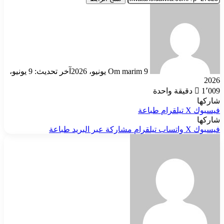
أرسل
بريدا
إلكترونيا
9 يونيو، 2026
Om marim
آخر تحديث: 9 يونيو،
2026
1٬009
دقيقة واحدة
شاركها
فيسبوك
‫X
تيلقرام
طباعة
شاركها
فيسبوك
‫X
واتساب
تيلقرام
مشاركة عبر البريد
طباعة