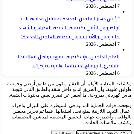
7 أغسطس، 2026
“رئيس جهاز العلمين الجديدة يستقبل قداسة البابا
تواضروس الثاني بكنيسة السيدة العذراء والشهيد
مارجرجس والأمير تادرس بمدينة العلمين الجديدة”
7 أغسطس، 2026
للعام الخامس.. «إسكندرية بتفرح» تواصل فعالياتها
بشاطئ البوريفاج تحت شعار «اعرف مركزك»
6 أغسطس، 2026
وكشفت المعاينة الأولية أن العقار مكون من طابق أرضي وخمسة
طوابق علوية، وأن الحريق اندلع داخل شقة بالطابق الثاني نتيجة
ماس كهربائي بمروحة، ما أسفر عن تضرر بعض محتويات الشقة.
ونجحت قوات الحماية المدنية في السيطرة على النيران وإجراء
أعمال التبريد اللازمة لمنع تجدد اشتعالها، فيما تم تحرير محضر
بالواقعة، وأُخطرت جهات التحقيق المختصة لمباشرة التحقيقات
وكشف ملابسات الحادث.
نسخ الرابط