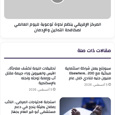
لليوم
العالمي
لمكافحة
التدخين
المركز الإفريقي ينظم ندوة توعوية لليوم العالمي
والإدمان
لمكافحة التدخين والإدمان
مقالات ذات صلة
سبورتنج يعلن شراكة استثمارية
تحقيقات النيابة تكشف مفاجأة..
مبدئية مع Elsewhere.. 200
الآيس والهيروين وراء جريمة مقتل
مليون جنيه للنادي خلال عام
أب وإصابة زوجته ونجله
بالإسكندرية
5 أغسطس، 2026
5 أغسطس، 2026
استجابة لاحتياجات المرضى.. النائب
رمضان بطيئة ينجح في دعم
مستشفى أبو قير العام بجهاز