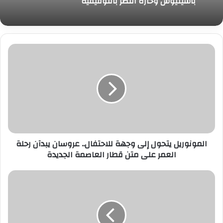
باسيليوس وحارة النصر بالتوفيقية
المونوريل
يتحول
إلى
وجهة
للاحتفال..
عروسان
يبدآن
رحلة
العمر
المونوريل يتحول إلى وجهة للاحتفال.. عروسان يبدآن رحلة
على
العمر على متن قطار العاصمة الجديدة
متن
قطار
العاصمة
المركز
الجديدة
الإفريقي
ينظم
ندوة
توعوية