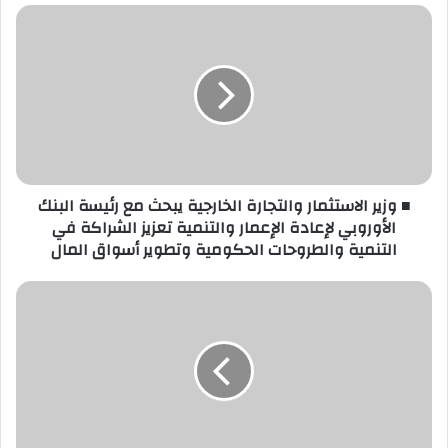
■
وزير
الاستثمار
والتجارة
الخارجية
يبحث
مع
رئيسة
البنك
■ وزير الاستثمار والتجارة الخارجية يبحث مع رئيسة البنك
الأوروبي
الأوروبي لإعادة الإعمار والتنمية تعزيز الشراكة في
لإعادة
التنمية والطروحات الحكومية وتطوير أسواق المال
الإعمار
والتنمية
تعزيز
وزير
الشراكة
الخارجية
في
يلتقي
التنمية
وزير
والطروحات
الدولة
الحكومية
للاقتصاد
وتطوير
والتجارة
أسواق
والصناعة