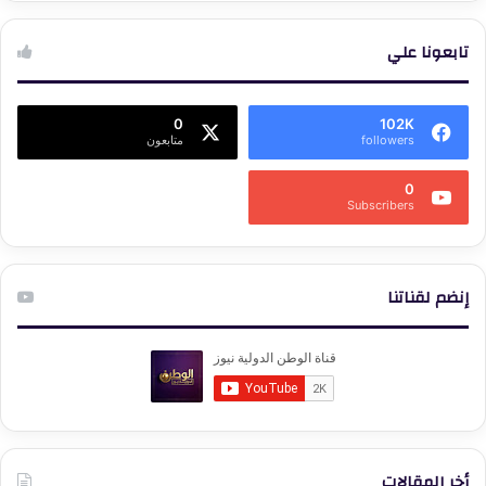
تابعونا علي
0
102K
followers
متابعون
0
Subscribers
إنضم لقناتنا
أخر المقالات