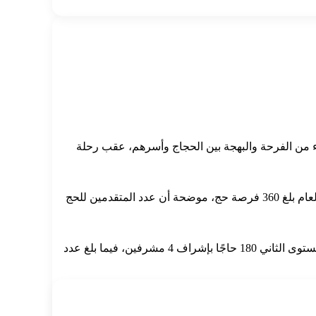
اء من الفرحة والبهجة بين الحجاج وأسرهم، عقب رحلة
وقالت الدكتورة هالة عبد الرازق جودة، وكيل وزارة التضامن الاجتماعي بالإسكندرية، إن نصيب المديرية من فرص حج الجمعيات الأهلية لهذا العام بلغ 360 فرصة حج، موضحة أن عدد المتقدمين للحج
وأضافت أن توزيع الحجاج جاء وفق المستويات المعتمدة، حيث بلغ عدد الفائزين بالمستوى الأول 45 حاجًا بإشراف مشرف واحد، بينما ضم المستوى الثاني 180 حاجًا بإشراف 4 مشرفين، فيما بلغ عدد