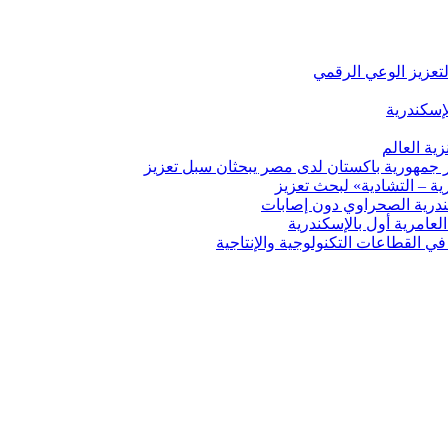
لتعزيز الوعي الرقمي
إسكندرية
ية العالم
ير جمهورية باكستان لدى مصر يبحثان سبل تعزيز
ة – التشادية» لبحث تعزيز
درية الصحراوي دون إصابات
ي القطاعات التكنولوجية والإنتاجية