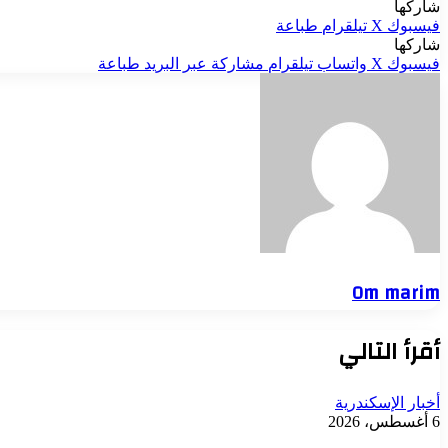
شاركها
فيسبوك
‫X
تيلقرام
طباعة
شاركها
فيسبوك
‫X
واتساب
تيلقرام
مشاركة عبر البريد
طباعة
Om marim
أقرأ التالي
أخبار الإسكندرية
6 أغسطس، 2026