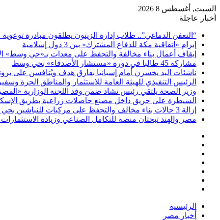
السبت, أغسطس 8 2026
أخبار عاجلة
“التعفن الدماغي”.. طلاب إدارة الزيتون يطلقون مبادرة توعوية 
إبرام «اتفاقية مكة للدفاع المشترك» بين 3 دول إسلامية
إيقاف أعمال بناء مخالفة والتحفظ على معدات بـ«حي وسط» ال
مشاركة 45 طالبا في دورة «مستشار الأصدقاء» بحي وسط
ناشئات اليد يخسرن أمام إسبانيا بفارق هدف ويُنافسن على برونز
الرئيس التنفيذي للهيئة العامة للاستثمار والمناطق الحرة وسف
وزير الصحة يلتقي رئيس تشاد ضمن وفد اللجنة الوزارية «المصري
السيطرة على حريق داخل مصنع حاصلات زراعية بطريق الإسكن
إزالة 3 حالات بناء مخالف والتحفظ على مركبات للنباشين بحي العامرية أول بالإسكندرية
مصر والهند تبحثان منصة للتكامل الصناعي وزيادة الاستثمارات ف
فيسبوك
‫X
‫YouTube
انستقرام
تسجيل
مقال
الدخول
إضافة
عشوائي
عمود
الرئيسية
جانبي
أخبار مصر