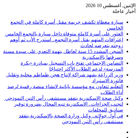
الإثنين, أغسطس 10 2026
أخبار عاجلة
سيارة مغطاة تكشف جريمة مقتل أسرة كاملة في التجمع
الخامس
العثور على أسرة كاملة متوفاة داخل سيارة بالتجمع الخامس
اعترافات المتهم بقتل أسرة التجمع.. استدرج الأب ثم أوهم
زوجته بتعرضه لحادث
السجن المشدد 15 سنة لعاطل بتهمة التعدي على سيدة مسنة
وسرقتها بالإسكندرية
التضامن الاجتماعي تفتح باب التسجيل بمبادرة «بكرة
المدرسة» لدعم الطلاب الأكثر احتياجًا
وزير الزراعة يشهد شراكة لإنتاج هجن طماطم محلية وتقليل
فاتورة الاستيراد
التعليم تتعاون مع مؤسسة يابانية لإنشاء منصة رقمية لرصد
أداء الطلاب
وكيل صحة الإسكندرية يتفقد مستشفى رأس التين النموذجي
لتجنب الجزاءات.. الإسكندرية تنبه المحال بضرورة توفير
صناديق للمخلفات
في أول جولاته.. وكيل وزارة الصحة بالإسكندرية يتفقد
مستشفى رأس التين النموذجي
فيسبوك
‫X