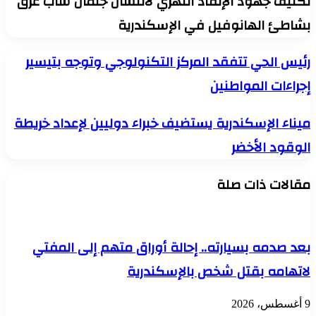
تكثيف جهود الإنقاذ النهري لانتشال جثمان شاب غرق
بشاطئ الهانوفيل في الإسكندرية
رئيس
رئيس الحي تتفقد المركز التكنولوجي وتوجه بتيسير
الحي
إجراءات المواطنين
تتفقد
المركز
التكنولوجي
ميناء
ميناء الإسكندرية يستضيف خبراء دوليين لإعداد خريطة
وتوجه
الإسكندرية
بتيسير
الوقود الأخضر
يستضيف
إجراءات
خبراء
المواطنين
دوليين
مقالات ذات صلة
لإعداد
خريطة
الوقود
الأخضر
بعد صدمه بسيارته.. إحالة أوراق متهم إلى المفتي
لاتهامه بقتل شخص بالإسكندرية
9 أغسطس، 2026