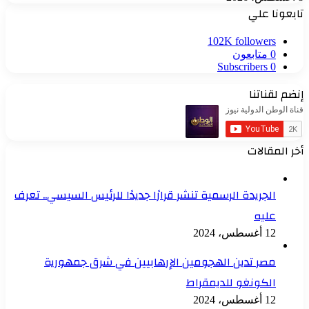
تابعونا علي
102K
followers
0
متابعون
Subscribers
0
إنضم لقناتنا
أخر المقالات
الجريدة الرسمية تنشر قرارًا جديدًا للرئيس السيسي.. تعرف
عليه
12 أغسطس، 2024
مصر تدين الهجومين الإرهابيين في شرق جمهورية
الكونغو للديمقراط
12 أغسطس، 2024