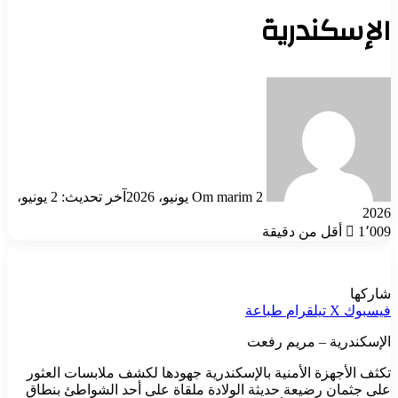
الإسكندرية
أرسل
بريدا
إلكترونيا
2 يونيو، 2026
Om marim
آخر تحديث: 2 يونيو،
2026
1٬009
أقل من دقيقة
شاركها
فيسبوك
‫X
تيلقرام
طباعة
الإسكندرية – مريم رفعت
تكثف الأجهزة الأمنية بالإسكندرية جهودها لكشف ملابسات العثور
على جثمان رضيعة حديثة الولادة ملقاة على أحد الشواطئ بنطاق