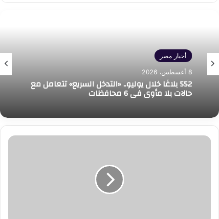
أخبار مصر
أخبار مصر
8 أغسطس، 2026
8 أغسطس، 2026
552 بلاغًا خلال يوليو.. «التدخل السريع» تتعامل مع
حالات بلا مأوى في 6 محافظات
مصر تستهدف زيادة إنتاج البترول والغاز وجذب
أمانة
استثمارات جديدة لتأمين الطاقة
حزب
مصر
العربي
الاشتراكي
بمطروح
تطالب
بحسم