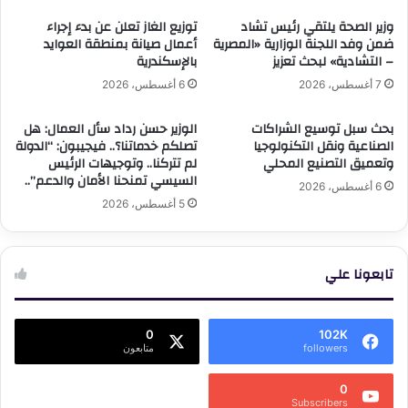
وزير الصحة يلتقي رئيس تشاد
توزيع الغاز تعلن عن بدء إجراء
ضمن وفد اللجنة الوزارية «المصرية
أعمال صيانة بمنطقة العوايد
– التشادية» لبحث تعزيز
بالإسكندرية
7 أغسطس، 2026
6 أغسطس، 2026
بحث سبل توسيع الشراكات
الوزير حسن رداد سأل العمال: هل
الصناعية ونقل التكنولوجيا
تصلكم خدماتنا؟.. فيجيبون: “الدولة
وتعميق التصنيع المحلي
لم تتركنا.. وتوجيهات الرئيس
السيسي تمنحنا الأمان والدعم”..
6 أغسطس، 2026
5 أغسطس، 2026
تابعونا علي
0
102K
followers
متابعون
0
Subscribers