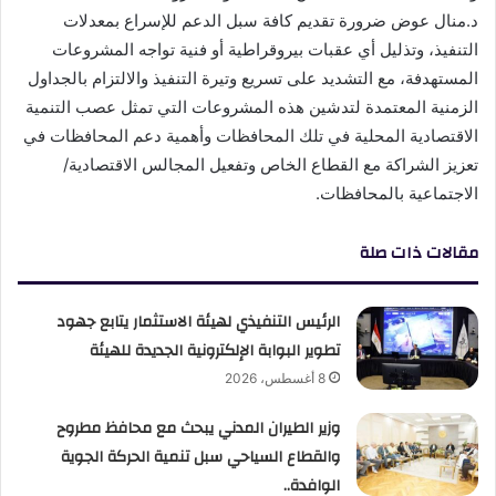
د.منال عوض ضرورة تقديم كافة سبل الدعم للإسراع بمعدلات
التنفيذ، وتذليل أي عقبات بيروقراطية أو فنية تواجه المشروعات
المستهدفة، مع التشديد على تسريع وتيرة التنفيذ والالتزام بالجداول
الزمنية المعتمدة لتدشين هذه المشروعات التي تمثل عصب التنمية
الاقتصادية المحلية في تلك المحافظات وأهمية دعم المحافظات في
تعزيز الشراكة مع القطاع الخاص وتفعيل المجالس الاقتصادية/
الاجتماعية بالمحافظات.
مقالات ذات صلة
الرئيس التنفيذي لهيئة الاستثمار يتابع جهود
تطوير البوابة الإلكترونية الجديدة للهيئة
8 أغسطس، 2026
وزير الطيران المدني يبحث مع محافظ مطروح
والقطاع السياحي سبل تنمية الحركة الجوية
الوافدة..