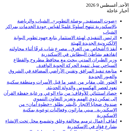
الأحد, أغسطس 9 2026
أخبار عاجلة
«صوت المستفيد.. بوصلة التطوير».. الشباب والرياضة
بالإسكندرية تنتهج أسلوبًا علميًا لقياس جودة الخدمات بمراكز
الشباب
الرئيس التنفيذي لهيئة الاستثمار يتابع جهود تطوير البوابة
الإلكترونية الجديدة للهيئة
أنقذ 6 أشخاص من الغرق.. مصرع شاب غرقًا أثناء محاولته
إنقاذهم بشاطئ البيطاش في الإسكندرية
وزير الطيران المدني يبحث مع محافظ مطروح والقطاع
السياحي سبل تنمية الحركة الجوية الوافدة..
متابعة تنفيذ المرافق وتقنين الأراضي المضافة في الشروق
والعبور الجديدة
العثور على مقابر من عصر ما قبل الأسرات ومنطقة سكنية
تعود لعصر الهكسوس والدولة الحديثة.
حصاد استثنائي للأوقاف: من بناء الوعي ورعاية حفظة القرآن
إلى تمكين ذوي الهمم وتعزيز التعاون التنموي
صندوق ضحايا الاتجار بالبشر يطلق «خطوة أمان» من
الإسكندرية.. ميني ماراثون وفعاليات توعوية بمكتبة
الإسكندرية
إيقاف أعمال ترميم مخالفة وغلق وتشميع محل تحت الإنشاء
بشارع فؤاد في الإسكندرية