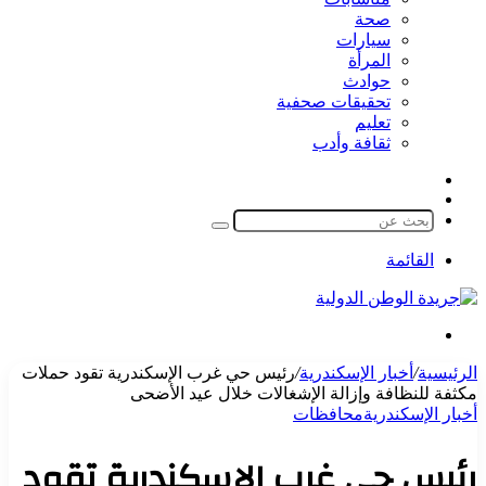
صحة
سيارات
المرأة
حوادث
تحقيقات صحفية
تعليم
ثقافة وأدب
مقال
الوضع
عشوائي
المظلم
بحث
عن
القائمة
بحث
عن
الرئيسية
/
أخبار الإسكندرية
/
رئيس حي غرب الإسكندرية تقود حملات
مكثفة للنظافة وإزالة الإشغالات خلال عيد الأضحى
أخبار الإسكندرية
محافظات
رئيس حي غرب الإسكندرية تقود