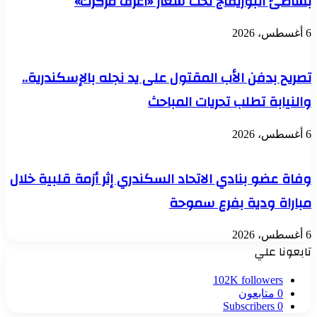
بشاطئ البوريفاج تحت شعار «اعرف مركزك»
6 أغسطس، 2026
تصريح بدفن الأب المقتول على يد نجله بالإسكندرية..
والنيابة تطلب تحريات المباحث
6 أغسطس، 2026
وفاة عضو بنادي الاتحاد السكندري إثر أزمة قلبية خلال
مباراة ودية بفرع سموحة
6 أغسطس، 2026
تابعونا علي
102K
followers
0
متابعون
Subscribers
0