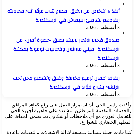
أنقذ 6 أشخاص من الغرق.. مصرع شاب غرقًا أثناء محاولته
إنقاذهم بشاطئ البيطاش في الإسكندرية
8 أغسطس، 2026
صندوق ضحايا الاتجار بالبشر يطلق «خطوة أمان» من
الإسكندرية.. ميني ماراثون وفعاليات توعوية بمكتبة
الإسكندرية
8 أغسطس، 2026
إيقاف أعمال ترميم مخالفة وغلق وتشميع محل تحت
الإنشاء بشارع فؤاد في الإسكندرية
8 أغسطس، 2026
وأكدت رئيس الحي، أن استمرار العمل على رفع كفاءة المرافق
والخدمات المقدمة للمواطنين، مشددة على جاهزية أجهزة الحي
للتعامل الفوري مع أي ملاحظات أو شكاوى بما يضمن الحفاظ على
المظهر الحضاري للشوارع.
كما قادت حملة مسائية موسعة لإزالة الإشغالات والتعديات وإعادة