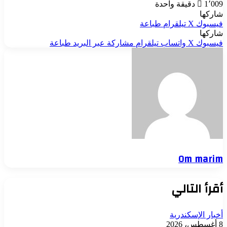
1٬009
دقيقة واحدة
شاركها
فيسبوك
‫X
تيلقرام
طباعة
شاركها
فيسبوك
‫X
واتساب
تيلقرام
مشاركة عبر البريد
طباعة
Om marim
أقرأ التالي
أخبار الإسكندرية
8 أغسطس، 2026