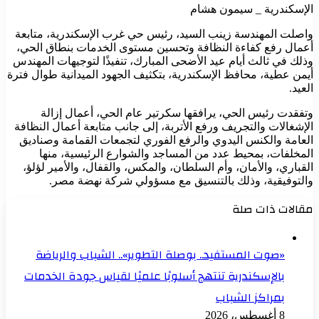
الإسكندرية _ سيمون هشام
واصلت المهندسة زينب السيد، رئيس حي غرب الإسكندرية، متابعة
أعمال رفع كفاءة النظافة وتحسين مستوى الخدمات بنطاق الحي،
وذلك في ثالث أيام عيد الأضحى المبارك، تنفيذًا لتوجيهات المهندس
أيمن عطية، محافظ الإسكندرية، بتكثيف الجهود الميدانية طوال فترة
العيد.
وتفقدت رئيس الحي، يرافقها سكرتير عام الحي، أعمال إزالة
الإشغالات والتجريف ورفع الأتربة، إلى جانب متابعة أعمال النظافة
العامة والكنس اليدوي والرفع الفوري لتجمعات القمامة وصناديق
المخلفات، بمحيط عدد من المساجد والشوارع الرئيسية، منها
القباري، والأمان، وأم السلطان، والمكس، والقفال، والأمير لؤلؤ،
والتوفيقية، وذلك بالتنسيق مع مسؤولي شركة نهضة مصر.
مقالات ذات صلة
«صوت المستفيد.. بوصلة التطوير».. الشباب والرياضة
بالإسكندرية تنتهج أسلوبًا علميًا لقياس جودة الخدمات
بمراكز الشباب
8 أغسطس، 2026