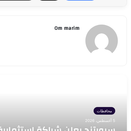
Om marim
أقرأ التالي
محافظات
5 أغسطس، 2026
سبورتنج يعلن شراكة استثمارية