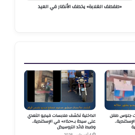
«طفطف الغلابة» يخطف الأنظار في العيد
ات جلوس طفل
الداخلية تكشف ملابسات فيديو التعدي
إسكندرية..
على سيدة بـ«حذاء» في الإسكندرية..
ية
وضبط قائد التروسيكل
4 أغسطس، 2026