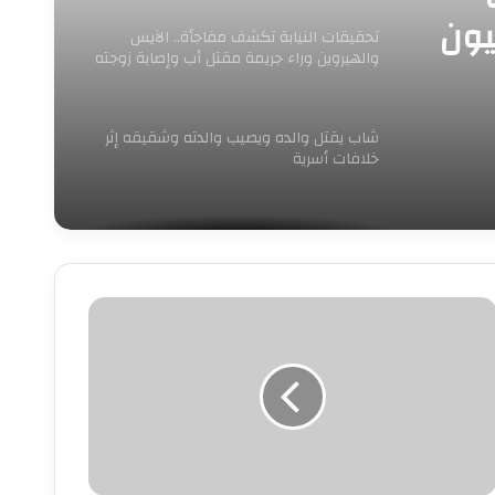
Elsewhere.. مليون
تحقيقات النيابة تكشف مفاجأة.. الآيس
والهيروين وراء جريمة مقتل أب وإصابة زوجته
ونجله بالإسكندرية
شاب يقتل والده ويصيب والدته وشقيقه إثر
خلافات أسرية
طفطف
لغلابة»
خطف
لأنظار
ي
لعيد