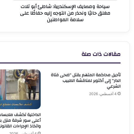
سياحة ومصايف الإسكندرية: شاطئ أبو تلات
من
مغلق حاليًا ونحذر من التوجه إليه حفاظًا على
التوجه
سلامة المواطنين
إليه
حفاظًا
على
سلامة
المواطنين
مقالات ذات صلة
تأجيل محاكمة المتهم بقتل “ضحى فتاة
الدار” إلى أكتوبر لمناقشة الطبيب
الشرعي
4 أغسطس، 2026
الداخلية تكشف ملابس
أعلى سور شرفة منزل بال
واتخاذ الإجراءات القانون
4 أغسطس، 2026