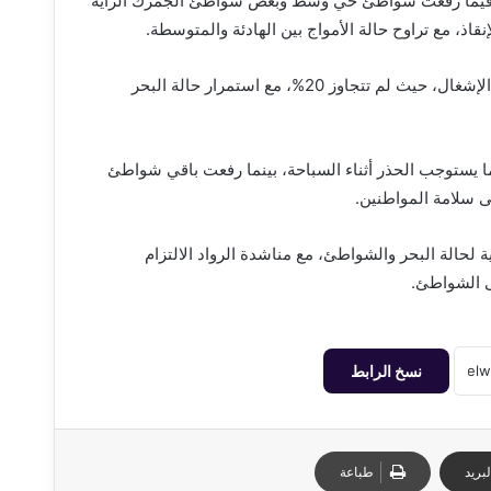
. فيما رفعت شواطئ حي وسط وبعض شواطئ الجمرك الراية
قاذ، مع تراوح حالة الأمواج بين الهادئة والمتوسطة.
وفي القطاع الغربي، سجلت الشواطئ انخفاضًا ملحوظًا في نسب الإشغال، حيث لم تتجاوز 20%، مع استمرار حالة البحر
ا يستوجب الحذر أثناء السباحة، بينما رفعت باقي شواطئ
لى سلامة المواطنين.
ة لحالة البحر والشواطئ، مع مناشدة الرواد الالتزام
ى الشواطئ.
نسخ الرابط
بريد
طباعة