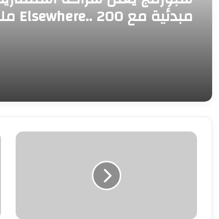
مبدئية مع  200
جنيه للنادي خلال عام
سياحة
«
ومصايف
ا
الإسكندرية:
ي
شاطئ
ا
أبو
ف
تلات
ا
مغلق
حاليًا
ونحذر