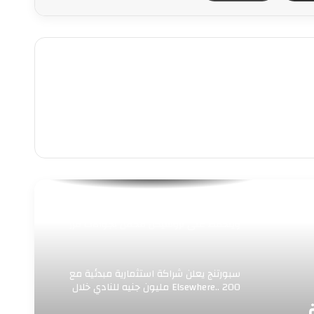
حي وسط بالإسكندرية يرفع 156 حالة إشغال
ويتحفظ على تروسيكل محمل بجوالات فرز
سبورتنج يعلن شراكة استثمارية مبدئية مع
Elsewhere.. 200 مليون جنيه للنادي خلال
عام