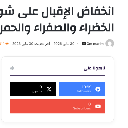
انخفاض الإقبال على شواط
الخضراء والصفراء والحمر
أرسل
Om marim
30 مايو، 2026
آخر تحديث: 30 مايو، 2026
011
بريدا
إلكترونيا
تابعونا علي
0
102K
followers
متابعون
0
Subscribers