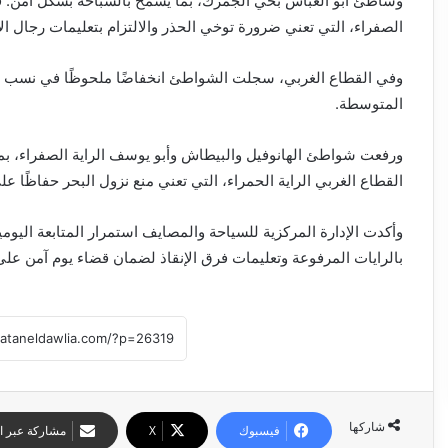
وشاطئ أبو العباس بحي الجمرك، بما يسمح بالسباحة بشكل آمن
الصفراء، التي تعني ضرورة توخي الحذر والالتزام بتعليمات رجال الإن
المتوسطة.
ورفعت شواطئ الهانوفيل والبيطاش وأبو يوسف الراية الصفراء، بم
القطاع الغربي الراية الحمراء، التي تعني منع نزول البحر حفاظًا ع
وأكدت الإدارة المركزية للسياحة والمصايف استمرار المتابعة اليومي
بالرايات المرفوعة وتعليمات فرق الإنقاذ لضمان قضاء يوم آمن عل
شاركها
فيسبوك
‫X
مشاركة عبر ال