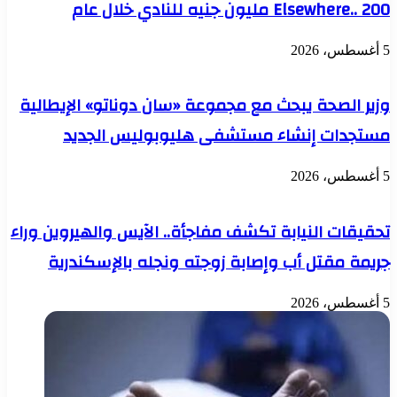
Elsewhere.. 200 مليون جنيه للنادي خلال عام
5 أغسطس، 2026
وزير الصحة يبحث مع مجموعة «سان دوناتو» الإيطالية
مستجدات إنشاء مستشفى هليوبوليس الجديد
5 أغسطس، 2026
تحقيقات النيابة تكشف مفاجأة.. الآيس والهيروين وراء
جريمة مقتل أب وإصابة زوجته ونجله بالإسكندرية
5 أغسطس، 2026