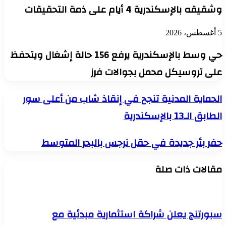
وشقيقه بالإسكندرية 4 أيام على ذمة التحقيقات
5 أغسطس، 2026
حي وسط بالإسكندرية يرفع 156 حالة إشغال ويتحفظ
على تروسيكل محمل بجوالات فرز
الحماية
الحماية المدنية تنجح في إنقاذ شاب من أعلى سور
المدنية
الطابق الـ13 بالإسكندرية
تنجح
في
إنقاذ
حفر
حفر بئر جديدة في حقل نرجس بالبحر المتوسط
شاب
بئر
من
جديدة
أعلى
مقالات ذات صلة
في
سور
حقل
الطابق
نرجس
الـ13
بالبحر
بالإسكندرية
المتوسط
سبورتنج يعلن شراكة استثمارية مبدئية مع