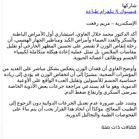
شاركها
فيسبوك
‫X
تيلقرام
طباعة
الإسكندرية – مريم رفعت
أكد الدكتور محمد جلال الغاوي، استشاري أول الأمراض الباطنة
والسكر والغدد الصماء وأمراض الكبد ومناظير الجهاز الهضمي، أن
رحلة إنقاص الوزن لا تقتصر على تحسين المظهر الخارجي أو تقليل
مقاسات الملابس، بل تمثل عملية إعادة هيكلة متكاملة لكيمياء
الجسم ووظائف أعضائه الحيوية.
وأوضح الغاوي أن فقدان الوزن ينعكس بشكل مباشر على العديد من
المؤشرات الصحية، مشيرًا إلى أن انخفاض الوزن قد يؤدي إلى زيادة
حساسية الجسم للأنسولين وتقليل العبء الواقع على الأوعية
الدموية، وهو ما قد يستدعي مراجعة جرعات بعض الأدوية الخاصة
بمرضى السكري وارتفاع ضغط الدم.
وشدد على ضرورة عدم تعديل الجرعات الدوائية دون الرجوع إلى
الطبيب المعالج، مؤكدًا أن اتخاذ هذا القرار يجب أن يتم بناءً على
الفحوصات الطبية والتحاليل الدورية.
مقالات ذات صلة