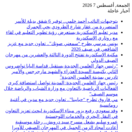
الجمعة, أغسطس 7 2026
أخبار عاجلة
بتوجيهات النائب أحمد حلمي.. توفير 6 شقق بديلة للأسر
المتضررة من عقار شارع الطرودي بحي الجمرك
مدير تعليم الإسكندرية يستعرض رؤية تطوير التعليم في لقاء
مع روتاري الإسكندرية
يونس مرسي يطرح “سمعني صوتك”.. تعاون جديد مع عزيز
الشافعي في صيف 2026
مكتبة الإسكندرية تفتتح الدورة الثالثة والعشرين من مهرجان
الصيف الدولي
“رئيس جهاز العلمين الجديدة يستقبل قداسة البابا تواضروس
الثاني بكنيسة السيدة العذراء والشهيد مارجرجس والأمير
تادرس بمدينة العلمين الجديدة”
رئيس جهاز العلمين الجديدة: المدينة تواصل استضافة كبرى
الفعاليات الرياضية بالتعاون مع وزارة الشباب والرياضة خلال
موسم الصيف”
مي فاروق تطرح “حبايبنا”.. تعاون جديد مع مدين في أغنية
رومانسية
وفد سعودي رفيع يزور ميناء الإسكندرية لبحث تعزيز التعاون
في النقل البحري والخدمات اللوجستية
عمرو سليم يشعل مسرح سيد درويش.. رحلة موسيقية
أعادت أمجاد الزمن الجميل في المهرجان الصيفي للأوبرا