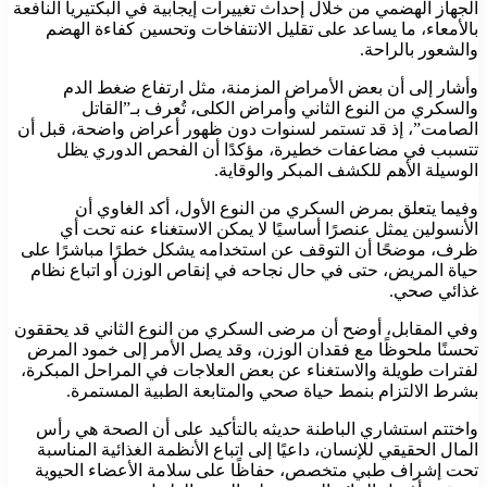
الجهاز الهضمي من خلال إحداث تغييرات إيجابية في البكتيريا النافعة
بالأمعاء، ما يساعد على تقليل الانتفاخات وتحسين كفاءة الهضم
والشعور بالراحة.
وأشار إلى أن بعض الأمراض المزمنة، مثل ارتفاع ضغط الدم
والسكري من النوع الثاني وأمراض الكلى، تُعرف بـ”القاتل
الصامت”، إذ قد تستمر لسنوات دون ظهور أعراض واضحة، قبل أن
تتسبب في مضاعفات خطيرة، مؤكدًا أن الفحص الدوري يظل
الوسيلة الأهم للكشف المبكر والوقاية.
وفيما يتعلق بمرض السكري من النوع الأول، أكد الغاوي أن
الأنسولين يمثل عنصرًا أساسيًا لا يمكن الاستغناء عنه تحت أي
ظرف، موضحًا أن التوقف عن استخدامه يشكل خطرًا مباشرًا على
حياة المريض، حتى في حال نجاحه في إنقاص الوزن أو اتباع نظام
غذائي صحي.
وفي المقابل، أوضح أن مرضى السكري من النوع الثاني قد يحققون
تحسنًا ملحوظًا مع فقدان الوزن، وقد يصل الأمر إلى خمود المرض
لفترات طويلة والاستغناء عن بعض العلاجات في المراحل المبكرة،
بشرط الالتزام بنمط حياة صحي والمتابعة الطبية المستمرة.
واختتم استشاري الباطنة حديثه بالتأكيد على أن الصحة هي رأس
المال الحقيقي للإنسان، داعيًا إلى اتباع الأنظمة الغذائية المناسبة
تحت إشراف طبي متخصص، حفاظًا على سلامة الأعضاء الحيوية