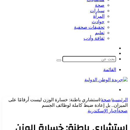
صحة
سيارات
المرأة
حوادث
تحقيقات صحفية
تعليم
ثقافة وأدب
مقال
الوضع
عشوائي
المظلم
بحث
عن
القائمة
بحث
عن
الرئيسية
/
صحة
/
استشاري باطنة: خسارة الوزن ليست أرقامًا على
الميزان.. بل إعادة ضبط كاملة لوظائف الجسم
صحة
أخبار الإسكندرية
استشاري باطنة: خسارة الوزن