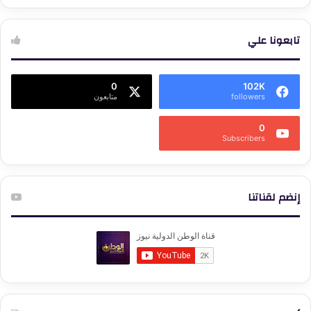
تابعونا علي
0
102K
followers
متابعون
0
Subscribers
إنضم لقناتنا