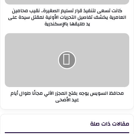
العامرية
كانت تسعى لتنفيذ قرار تسليم الصغيرة.. نقيب محامين
يكشف
العامرية يكشف تفاصيل التحريات الأولية لمقتل سيدة على
تفاصيل
يد طليقها بالإسكندرية
التحريات
الأولية
لمقتل
محافظ
سيدة
السويس
على
يوجه
يد
بفتح
طليقها
المجزر
بالإسكندرية
الآلي
مجانًا
طوال
أيام
محافظ السويس يوجه بفتح المجزر الآلي مجانًا طوال أيام
عيد
عيد الأضحى
الأضحى
مقالات ذات صلة