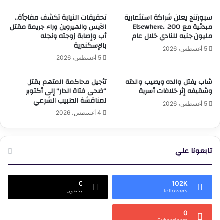
سبورتنج يعلن شراكة استثمارية
تحقيقات النيابة تكشف مفاجأة..
مبدئية مع Elsewhere.. 200
الآيس والهيروين وراء جريمة مقتل
مليون جنيه للنادي خلال عام
أب وإصابة زوجته ونجله
بالإسكندرية
5 أغسطس، 2026
5 أغسطس، 2026
شاب يقتل والده ويصيب والدته
تأجيل محاكمة المتهم بقتل
وشقيقه إثر خلافات أسرية
“ضحى فتاة الدار” إلى أكتوبر
لمناقشة الطبيب الشرعي
5 أغسطس، 2026
4 أغسطس، 2026
تابعونا علي
0
102K
followers
متابعون
0