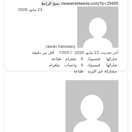
نسخ الرابط
أرسل
23 مايو، 2026
بريدا
إلكترونيا
rawan hamzawy
آخر تحديث: 23 مايو، 2026
1٬003
أقل من دقيقة
شاركها
فيسبوك
‫X
تيلقرام
طباعة
شاركها
فيسبوك
‫X
واتساب
تيلقرام
مشاركة عبر البريد
طباعة