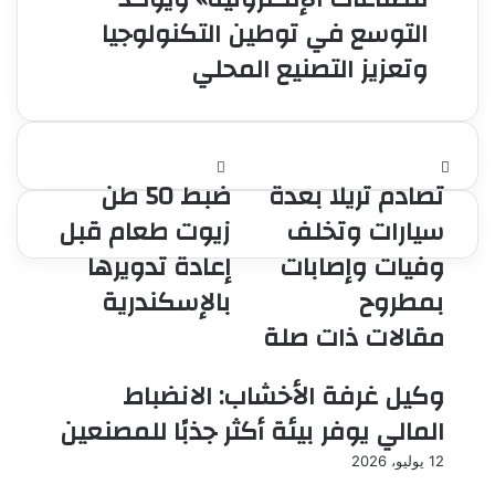
التوسع في توطين التكنولوجيا
وتعزيز التصنيع المحلي
تصادم
ضبط
تصادم تريلا بعدة
ضبط 50 طن
تريلا
50
بعدة
طن
سيارات وتخلف
زيوت طعام قبل
سيارات
زيوت
وفيات وإصابات
إعادة تدويرها
وتخلف
طعام
وفيات
قبل
بمطروح
بالإسكندرية
وإصابات
إعادة
مقالات ذات صلة
بمطروح
تدويرها
بالإسكندرية
وكيل غرفة الأخشاب: الانضباط
المالي يوفر بيئة أكثر جذبًا للمصنعين
12 يوليو، 2026