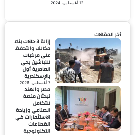
12 أغسطس، 2024
الصفحة
الصفحة
التالية
السابقة
أخر المقالات
إزالة 3 حالات بناء
مخالف والتحفظ
على مركبات
للنباشين بحي
العامرية أول
بالإسكندرية
7 أغسطس، 2026
مصر والهند
تبحثان منصة
للتكامل
الصناعي وزيادة
الاستثمارات في
القطاعات
التكنولوجية