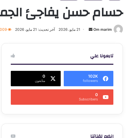
حسام حسن يفاجئ الجماه
أرسل
Om marim
21 مايو، 2026
آخر تحديث: 21 مايو، 2026
٬009
بريدا
إلكترونيا
تابعونا علي
0
102K
followers
متابعون
0
Subscribers
إنضم لقناتنا