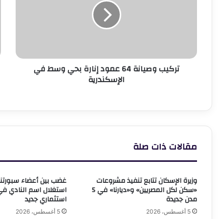
عمود
ك
إنارة
ا
بحي
ا
وسط
ا
في
ف
الإسكندرية
م
تركيب وصيانة 64 عمود إنارة بحي وسط في
ا
الإسكندرية
ع
ه
م
س
مقالات ذات صلة
وزيرة الإسكان تتابع تنفيذ مشروعات
غضب بين أعضاء سبورتنج
«سكن لكل المصريين» و«ديارنا» في 5
استغلال اسم النادي ف
مدن جديدة
استثماري جديد
5 أغسطس، 2026
5 أغسطس، 2026