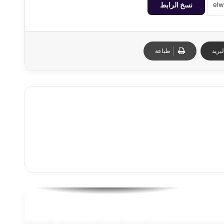
نسخ الرابط
بريد
طباعة
وزير الخارجية يلتقي نظيره القطري على
هامش الاجتماع الوزاري حول القدس في