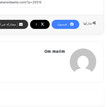
شاركها
فيسبوك
‫X
مشاركة عبر ال
Om marim
أقرأ التالي