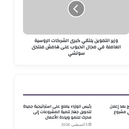
برى
لشركات
لروسية
لعاملة
ي
جال
وزير التموين يلتقي كبرى الشركات الروسية
لحبوب
العاملة في مجال الحبوب على هامش منتدى
لى
سوتشي
امش
نتدى
وتشي
 بعد إعلان
رئيس الوزراء يطلع على استراتيجية جديدة
ي مشروع
لتحويل جهاز تنمية المشروعات إلى
محرك للنمو وريادة الأعمال
5 أغسطس، 2026