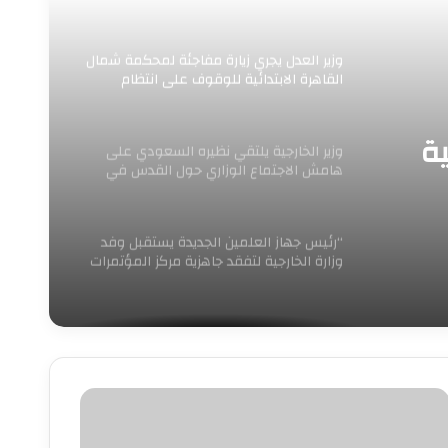
عمّان
وزير العدل يجري زيارة مفاجئة لمحكمة شمال
القاهرة الابتدائية للوقوف على انتظام
العمل ومراجعة
ية
وزير الخارجية يلتقي نظيره السعودي على
هامش الاجتماع الوزاري حول القدس في
عمّان
“رئيس جهاز العلمين الجديدة يستقبل وفد
وزارة الخارجية لتفقد جاهزية مركز المؤتمرات
والمعارض الدولي لاستضافة الفعاليات
الدولية الكبرى”
زير
لتموين
لتقي