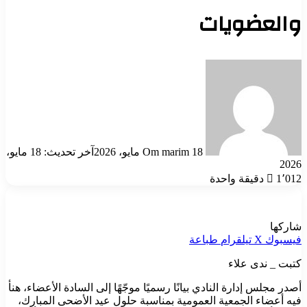
والعضويات
أرسل
بريدا
إلكترونيا
18 مايو، 2026
Om marim
آخر تحديث: 18 مايو،
2026
1٬012
دقيقة واحدة
شاركها
فيسبوك
‫X
تيلقرام
طباعة
كتبت _ ندى علاء
أصدر مجلس إدارة النادي بيانًا رسميًا موجّهًا إلى السادة الأعضاء، هنأ
فيه أعضاء الجمعية العمومية بمناسبة حلول عيد الأضحى المبارك،