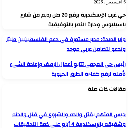
6 أغسطس، 2026
حي غرب الإسكندرية يرفع 20 طن رديم من شارع
باسيليوس وحارة النصر بالتوفيقية
وزير
وزير الصحة: مصر مستمرة في دعم الفلسطينيين طبيًا
الصحة:
وتدعو لتضامن عربي موحد
مصر
مستمرة
في
رئيس
رئيس حي العجمي تتابع أعمال الرصف وإعادة الشيء
دعم
حي
الفلسطينيين
لأصله لرفع كفاءة الطرق الحيوية
العجمي
طبيًا
تتابع
وتدعو
أعمال
لتضامن
مقالات ذات صلة
الرصف
عربي
وإعادة
موحد
الشيء
لأصله
لرفع
حبس المتهم بقتل والده والشروع في قتل والدته
كفاءة
الطرق
وشقيقه بالإسكندرية 4 أيام على ذمة التحقيقات
الحيوية