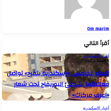
Om marim
أقرأ التالي
أخبار الإسكندرية
6 أغسطس، 2026
للعام الخامس.. «إسكندرية بتفرح» تواصل
فعالياتها بشاطئ البوريفاج تحت شعار
«اعرف مركزك»
أخبار الإسكندرية