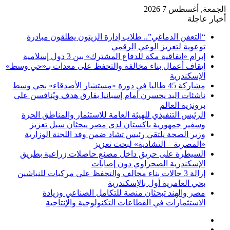
الجمعة, أغسطس 7 2026
أخبار عاجلة
“التعفن الدماغي”.. طلاب إدارة الزيتون يطلقون مبادرة
توعوية لتعزيز الوعي الرقمي
إبرام «اتفاقية مكة للدفاع المشترك» بين 3 دول إسلامية
إيقاف أعمال بناء مخالفة والتحفظ على معدات بـ«حي وسط»
الإسكندرية
مشاركة 45 طالبا في دورة «مستشار الأصدقاء» بحي وسط
ناشئات اليد يخسرن أمام إسبانيا بفارق هدف ويُنافسن على
برونزية العالم
الرئيس التنفيذي للهيئة العامة للاستثمار والمناطق الحرة
وسفير جمهورية باكستان لدى مصر يبحثان سبل تعزيز
وزير الصحة يلتقي رئيس تشاد ضمن وفد اللجنة الوزارية
«المصرية – التشادية» لبحث تعزيز
السيطرة على حريق داخل مصنع حاصلات زراعية بطريق
الإسكندرية الصحراوي دون إصابات
إزالة 3 حالات بناء مخالف والتحفظ على مركبات للنباشين
بحي العامرية أول بالإسكندرية
مصر والهند تبحثان منصة للتكامل الصناعي وزيادة
الاستثمارات في القطاعات التكنولوجية والإنتاجية
فيسبوك
‫X