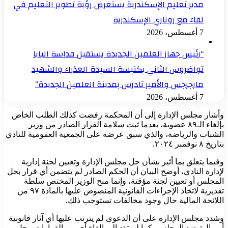
مدير تعليم الإسكندرية يستعرض رؤية تطوير التعليم في
لقاء مع روتاري الإسكندرية
7 أغسطس، 2026
“رئيس جهاز العلمين الجديدة يستقبل قداسة البابا
تواضروس الثاني بكنيسة السيدة العذراء والشهيد
مارجرجس والأمير تادرس بمدينة العلمين الجديدة”
7 أغسطس، 2026
وأشار مجلس الإدارة إلى أن المحكمة رفضت كذلك الطلب الخاص
بإلغاء الـ٨٩ عضوية، بعدما ثبت سلامة القرار الصادر من وزير
الشباب والرياضة، والذي سبق عرضه على الجمعية العمومية للنادي
بتاريخ ٨ نوفمبر ٢٠٢٤.
وفيما يتعلق بما أثير بشأن حل مجلس الإدارة وتعيين لجنة إدارية
لإدارة النادي، أوضح البيان أن الحكم الصادر لم يتضمن أي قرار بحل
المجلس أو تعيين لجنة مؤقتة، وإنما منح الوزير المختص سلطة
تقديرية لاتخاذ الإجراءات القانونية المنصوص عليها بالمادة ٩٧ من
اللائحة المالية حال وجود مخالفات تستوجب ذلك.
وشدد مجلس الإدارة على أن الدعوى لم يترتب عليها أي آثار قانونية
أو مالية ضد المجلس، كما لم تؤدِ إلى إلغاء أي من القرارات محل