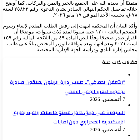
متمنيًا أن يعيده الله على الجميع بالخير واليمن والبركات، كما أوضح
خلاله تفاصيل الحكم النهائي الصادر بشأن الدعوى رقم ٢٥٨٢٣ لسنة
٧٨ ق، بجلسة الأحد الموافق ١٧ مايو ٢٠٢٦.
وأكد البيان أن المحكمة انتهت إلى رفض الطلب المقدم لإلغاء رسوم
التضخم البالغة ١٢٠٠ جنيه سنويًا لمدة ثلاث سنوات، موضحًا أن
القرار صدر صحيحًا وفقًا لنص المادة ٤٩ من اللائحة المالية رقم ١٥٩
لسنة ٢٠٢١ وتعديلاتها، وبعد موافقة الوزير المختص بناءً على طلب
مجلس إدارة النادي ودراسة الجهة الإدارية المختصة.
مقالات ذات صلة
“التعفن الدماغي”.. طلاب إدارة الزيتون يطلقون مبادرة
توعوية لتعزيز الوعي الرقمي
7 أغسطس، 2026
السيطرة على حريق داخل مصنع حاصلات زراعية بطريق
الإسكندرية الصحراوي دون إصابات
7 أغسطس، 2026