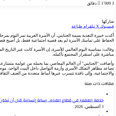
3 دقائق
1٬009
شاركها
فيسبوك
‫X
تيلقرام
طباعة
أكدت خبيرة التغذية بسمة الجنايني، أن الأسرة العربية تمر اليوم بمرح
الحفاظ على تماسك الأسرة لم يعد قضية اجتماعية فقط، بل أصبح قض
وقالت: بمناسبة اليوم العالمي للأسرة، إن الأسرة كانت عبر التاريخ
مباشرة على استقرار المجتمع بأكمله.
وأضافت “الجنايني” أن العالم المعاصر، بما يحمله من عولمة متسارعة
تصاعد مظاهر التفكك الأسري وأزمة التواصل داخل البيت الواحد، موضح
والاجتماعية، وإلى نافذة تتسرب عبرها أنماط متعددة من العنف الثقا
مقالات ذات صلة
خدمة العملاء في قطاع المياه.. رسالة إنسانية قبل أن تكون
3 أغسطس، 2026