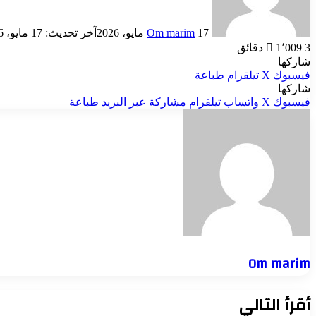
17 مايو، 2026
Om marim
آخر تحديث: 17 مايو، 2026
3 دقائق
1٬009
شاركها
فيسبوك
‫X
تيلقرام
طباعة
شاركها
فيسبوك
‫X
واتساب
تيلقرام
مشاركة عبر البريد
طباعة
Om marim
أقرأ التالي