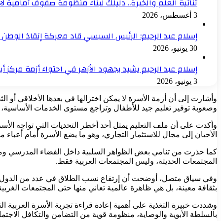
ثنائية العلم والخبرة.. دليلك لبناء منظومة صفوف أمامية ل
3 أغسطس، 2026
إسلام عبد الرحيم: الرئيس السيسي قاد معركة إنقاذ الوطن بعد ان
30 يونيو، 2026
إسلام عبد الرحيم يشيد بجهود الأزهر في احتواء أزمة مركز 
3 يونيو، 2026
وأشارت إلى أن أزمة الأسرة لا يمكن اختزالها في بعدها الأخلاقي أو ا
وصعوبة توفير تعليم جيد للأطفال وتراجع مستوى الخدمات الأساسية، ك
وأكدت على أن ملف التعليم يمثل أحد أخطر التحديات التي تواجه الأسرة
الأحيان إلى مجال للاستثمار التجاري، وهو ما يضع الأسرة أمام أعباء متز
كما حذرت من تنامي بعض الظواهر السلبية داخل الفضاء المدرسي ومح
المجتمعات الحديثة، وليس المجتمعات العربية فقط.
وفي سياق متصل، أوضحت أن إرتفاع نسب الطلاق في عدد من الدول العر
بثقافة معينة، بل هي ظاهرة عالمية تعاني منها حتى المجتمعات الغربية
وشددت خبيرة التغذية على أهمية إعادة قراءة تجربة الأسرة العربية الت
بالسلطة الأبوية والوصاية، منظومة قوية من التضامن والتكافل الاجتما