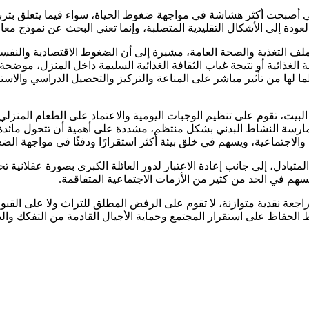
ي أصبحت أكثر هشاشة في مواجهة ضغوط الحياة، سواء فيما يتعلق بتربية 
لعودة إلى الأشكال التقليدية المتصلبة، وإنما تعني البحث عن نموذج معا
ف التغذية والصحة العامة، مشيرة إلى أن الضغوط الاقتصادية والنفسية 
لغذائية أو نتيجة غياب الثقافة الغذائية السليمة داخل المنزل، موضح
ما لها من تأثير مباشر على المناعة والتركيز والتحصيل الدراسي والاست
لبيت، تقوم على تنظيم الوجبات اليومية والاعتماد على الطعام المنزل
ارسة النشاط البدني بشكل منتظم، مشددة على أهمية أن تتحول مائدة ا
والاجتماعية، ويسهم في خلق بيئة أكثر استقرارًا ودفئًا في مواجهة الض
لمتبادل، إلى جانب إعادة الاعتبار لدور العائلة الكبرى بصورة عقلانية 
هم في الحد من كثير من الأزمات الاجتماعية المتفاقمة.
جعة نقدية متوازنة، لا تقوم على الرفض المطلق للتراث ولا على القبول
لحفاظ على استقرار المجتمع وحماية الأجيال القادمة من التفكك والض