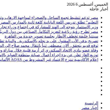
الخميس, أغسطس 6 2026
أخبار عاجلة
مصر تدعم تنشيط تجمع الساحل والصحراء لمواجهة الإرهاب وتعزي
التعليم” تطلق تدريس اللغة اليابانية كلغة ثانية بالمدارس المصرية
وزير الاستثمار يتوجه إلى الهند للمشاركة في اجتماع وزراء تجا
مصر تطرح رؤية رباعية لتعزيز التكامل الصناعي بين دول البر
سينتيا خليفة تخطف الأنظار بجلسة تصوير جديدة من القاهرة
تصريح بدفن الأب المقتول على يد نجله بالإسكندرية.. والنيابة 
توقع قديم يتحقق.. آلان مصطفى تنبأ بانتقال محمد صلاح إلى ا
وفاة عضو بنادي الاتحاد السكندري إثر أزمة قلبية خلال مباراة 
توزيع الغاز تعلن عن بدء إجراء أعمال صيانة بمنطقة العوايد بالإ
إعلام الأكاديمية تنتزع الاعتماد غير المشروط من AQAS الألمانية
فيسبوك
‫X
‫YouTube
انستقرام
تسجيل
مقال
الدخول
إضافة
عشوائي
عمود
الرئيسية
جانبي
أخبار مصر