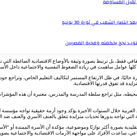
ا تقبل المساومة
تصار الشعب في ثورة 30 يونيو
أبنوب: نجح بحكمته ومحبة المصريين
لثقافي فقط، بل ترتبط بصورة وثيقة بالأوضاع الاقتصادية الضاغطة التي 
لها عوامل ساهمت في زيادة الضغوط النفسية والاجتماعية داخل الأسرة
 حاليًا، في ظل الارتفاع المستمر لتكاليف التعليم الخاص، وتراجع جود
ايدة قد تفوق قدرتها الاقتصادية.
يطه، مثل تراجع سلطة المدرسة والمدرس، معتبرة أن هذه المؤشرات ت
بية خلال السنوات الأخيرة يؤكد وجود أزمة حقيقية تواجه مؤسسة الأ
 التي تواجه بدورها تحديات متزايدة تتعلق بالعنف الأسري والعنف ضد ال
قليدية بصورة أكثر توازنًا وموضوعية، مؤكدة أن الأسرة الممتدة أو “الأ
عي، ساعدت الأفراد على مواجهة الأزمات الاقتصادية والاجتماعية بصورة