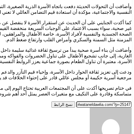
وأضافت أن التحولات الحديثة دفعت باتجاه الأسرة الذرية الصغيرة، الت
النفسية والاجتماعية، مؤكدة أن استعادة قيم التضامن العائلي لا تعني ا
كما أكدت الجنايني على أن الحديث عن استقرار الأسرة لا ينفصل عن مل
غير صحية، سواء بسبب الاعتماد على الوجبات السريعة منخفضة القيمة ا
الصحة الجسدية والنفسية لأفراد الأسرة، خاصة الأطفال والمراهقين، ل
المزمنة مثل السمنة والسكري وأمراض القلب وارتفاع ضغط الدم.
وأضافت أن بناء أسرة صحية يبدأ من ترسيخ ثقافة غذائية سليمة داخل ا
الغازية، إلى جانب تشجيع الأطفال على تناول الخضروات والفواكه ومم
الأسرة، معتبرة أن تناول الطعام بصورة جماعية يعزز الروابط النفسية 
ودعت إلى تعزيز ثقافة الحوار داخل الأسرة، وإحياء قيم التآزر والدعم ا
مرجعية أسرية حكيمة أو مجلس عائلي قادر على إحتواء الخلافات قد يس
في ختام تصريحها أكدت على أن المجتمعات العربية تحتاج اليوم إلى مرا
متماسكة وقادرة على التكيف مع متغيرات العصر يمثل أحد أهم شروط ا
نسخ الرابط
أرسل
بريدا
إلكترونيا