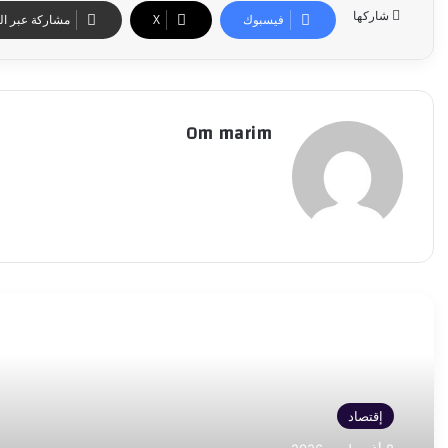
شاركها
فيسبوك
‫X
مشاركة عبر الب
Om marim
أقرأ التالي
إقتصاد