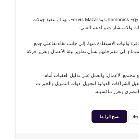
وشهدت الفعالية توقيع خطابي نوايا بين وزارة الخارجية وشركتي Chemonics Egypt وForvis Mazars، بهدف تنفيذ جولات
رات والاستشارات والدعم الفني.
فز» وآليات الاستفادة منها، إلى جانب لقاء تفاعلي جمع
ستماع إلى مقترحاتهم بشأن تطوير بيئة الأعمال وتعزيز حركة
 مجتمع الأعمال، والعمل على تذليل العقبات أمام
عيل الشراكات الدولية لتحويل أدوات التمويل والخبرات
المصري وتعزز تنافسيته.
نسخ الرابط