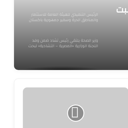
سبت
الرئيس التنفيذي للهيئة العامة للاستثمار
والمناطق الحرة وسفير جمهورية باكستان
لدى مصر يبحثان سبل تعزيز
وزير الصحة يلتقي رئيس تشاد ضمن وفد
اللجنة الوزارية «المصرية – التشادية» لبحث
تعزيز
دوري
لنجباء»
تحول
لى
سابقة
المية