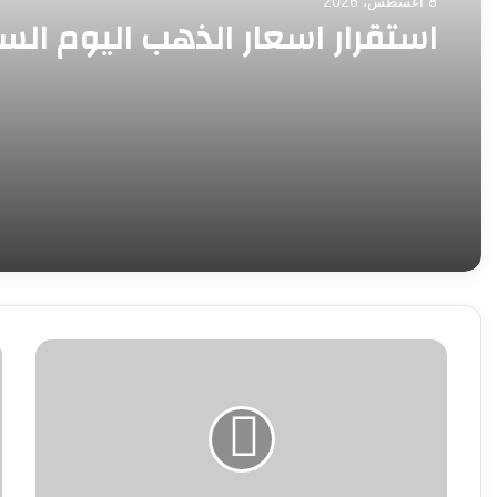
8 أغسطس، 2026
استقرار اسعار الذهب اليوم ال
زفاف
《
أسطوري
ا
لابنة
ي
باسل
إ
سماقية
م
بالأهرامات
ع
بحضور