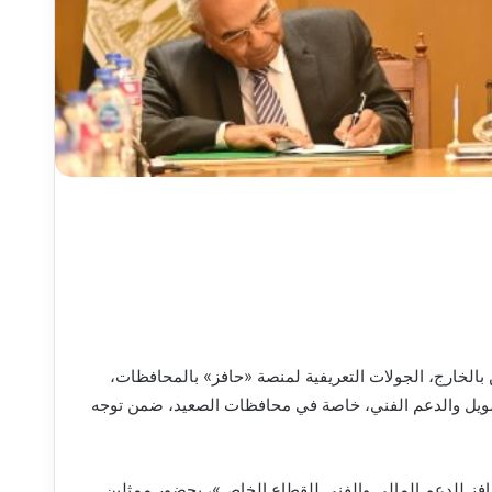
 بالخارج، الجولات التعريفية لمنصة «حافز» بالمحافظات،
يل والدعم الفني، خاصة في محافظات الصعيد، ضمن توجه
ية ترويجية لمنصة «حافز للدعم المالي والفني للقطاع الخاص»، بحضور ممثلين