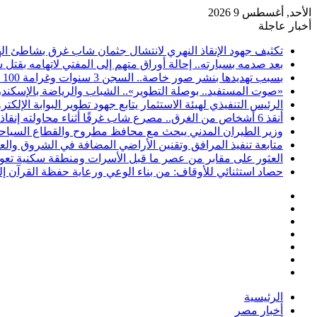
الأحد, أغسطس 9 2026
أخبار عاجلة
تكثيف جهود الإنقاذ النهري لانتشال جثمان شاب غرق بشاطئ اله
بعد صدمه بسيارته.. إحالة أوراق متهم إلى المفتي لاتهامه بقتل
بسبب تهديدها بنشر صور خاصة.. السجن 3 سنوات وغرامة 100 ألف جنيه لمتهم بالإسكندرية
«صوت المستفيد.. بوصلة التطوير».. الشباب والرياضة بالإسكندري
الرئيس التنفيذي لهيئة الاستثمار يتابع جهود تطوير البوابة الإلكترو
أنقذ 6 أشخاص من الغرق.. مصرع شاب غرقًا أثناء محاولته إنقاذهم بشاطئ البيطاش في الإسكندرية
وزير الطيران المدني يبحث مع محافظ مطروح والقطاع السياحي س
متابعة تنفيذ المرافق وتقنين الأراضي المضافة في الشروق والعب
العثور على مقابر من عصر ما قبل الأسرات ومنطقة سكنية تعود
حصاد استثنائي للأوقاف: من بناء الوعي ورعاية حفظة القرآن إل
فيسبوك
‫X
‫YouTube
انستقرام
تسجيل
مقال
الدخول
إضافة
عشوائي
عمود
الرئيسية
جانبي
أخبار مصر