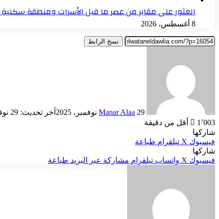
العثور على مقابر من عصر ما قبل الأسرات ومنطقة سكنية 
8 أغسطس، 2026
نسخ الرابط
أرسل
بريدا
إلكترونيا
29 نوفمبر، 2025
Manar Alaa
آخر تحديث: 29 نوفمبر، 2025
1٬003
أقل من دقيقة
شاركها
فيسبوك
‫X
تيلقرام
طباعة
شاركها
فيسبوك
‫X
واتساب
تيلقرام
مشاركة عبر البريد
طباعة