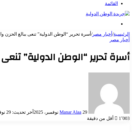
عن
القائمة
بحث
عن
الرئيسية
/
أخبار مصر
/
أسرة تحرير “الوطن الدولية” تنعى ببالغ الحزن وا
أخبار مصر
أسرة تحرير “الوطن الدولية” تنعى ب
أرسل
بريدا
إلكترونيا
29 نوفمبر، 2025
Manar Alaa
آخر تحديث: 29 نوفمبر، 2025
1٬003
أقل من دقيقة