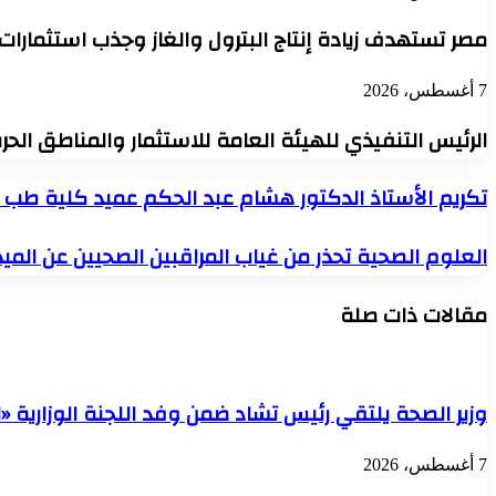
مصر تستهدف زيادة إنتاج البترول والغاز وجذب استثمارات
7 أغسطس، 2026
الرئيس التنفيذي للهيئة العامة للاستثمار والمناطق الح
تكريم
تكريم الأستاذ الدكتور هشام عبد الحكم عميد كلية طب ا
الأستاذ
الدكتور
العلوم
العلوم الصحية تحذر من غياب المراقبين الصحيين عن الم
هشام
الصحية
عبد
تحذر
الحكم
مقالات ذات صلة
من
عميد
غياب
كلية
المراقبين
طب
الصحيين
الفم
عن
والأسنان
وزير الصحة يلتقي رئيس تشاد ضمن وفد اللجنة الوزارية «ا
الميدان
–
يهدد
جامعة
منظومة
الأهرام
7 أغسطس، 2026
الغذاء..
الكندية