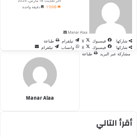
بريدا
آخر تحديث: 18 مارس، 2025
إلكترونيا
1٬006
دقيقة واحدة
Manar Alaa
شاركها
فيسبوك
‫X
تيلقرام
طباعة
شاركها
فيسبوك
‫X
واتساب
تيلقرام
مشاركة عبر البريد
طباعة
Manar Alaa
أقرأ التالي