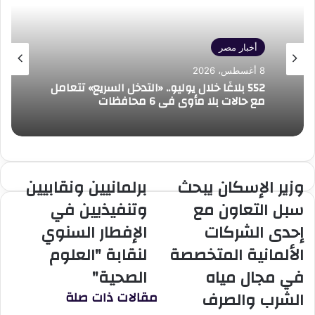
أخبار مصر
8 أغسطس، 2026
552 بلاغًا خلال يوليو.. «التدخل السريع» تتعامل
مع حالات بلا مأوى في 6 محافظات
وزير الإسكان يبحث
برلمانيين ونقابيين
وزير
برلمانيين
الإسكان
ونقابيين
سبل التعاون مع
وتنفيذيين في
يبحث
وتنفيذيين
إحدى الشركات
الإفطار السنوي
سبل
في
التعاون
الإفطار
الألمانية المتخصصة
لنقابة "العلوم
مع
السنوي
في مجال مياه
الصحية"
إحدى
لنقابة
الشركات
"العلوم
الشرب والصرف
مقالات ذات صلة
الألمانية
الصحية"