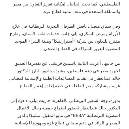
الفلسطيني، كما بحث الجانبان إمكانية تعزيز التعاون بين مصر
والمملكة المتحدة في ملف تنمية قطاع غزة.
وفي سياق متصل، ناقش الطرفان التجربة البريطانية في علاج
الأورام ومرض السكري، إلى جانب خدمات طب الأسنان، وطرح
مقترح للتعاون بين شركة “أسترازينيكا” وهيئة الشراء الموحد
المصرية لتعزيز الشراكة في القطاع الصحي.
من جانبها، أعربت النائبة ياسمين قريشي عن تقديرها العميق
لجهود مصر في دعم فلسطين، مشيدة بالدور البارز للدكتور
خالد عبدالغفار في تقديم المساعدات الطبية والإنسانية لمصابي
غزة، ومشاركة مصر الفاعلة في خطة إعادة إعمار القطاع.
بدوره، وجه السفير البريطاني بالقاهرة، جاريث بيلي، دعوة إلى
الدكتور خالد عبدالغفار لحضور اجتماع جمعية رجال الأعمال
المصرية البريطانية “BEBA” في مايو المقبل، مشيدًا بالدور
المصري الرائد في دعم مصابي قطاع غزة وجهودها الإنسانية