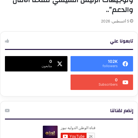
والدعم”..
5 أغسطس، 2026
تابعونا علي
0
102K
followers
متابعون
0
Subscribers
إنضم لقناتنا