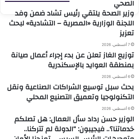
الصحي
المتخصصة
في
وزير الصحة يلتقي رئيس تشاد ضمن وفد
مجال
اللجنة الوزارية «المصرية – التشادية» لبحث
مياه
الشرب
تعزيز
والصرف
الصحي
7 أغسطس، 2026
توزيع الغاز تعلن عن بدء إجراء أعمال صيانة
بمنطقة العوايد بالإسكندرية
6 أغسطس، 2026
بحث سبل توسيع الشراكات الصناعية ونقل
التكنولوجيا وتعميق التصنيع المحلي
6 أغسطس، 2026
الوزير حسن رداد سأل العمال: هل تصلكم
خدماتنا؟.. فيجيبون: “الدولة لم تتركنا..
وتوجيهات الرئيس السيسي تمنحنا الأمان