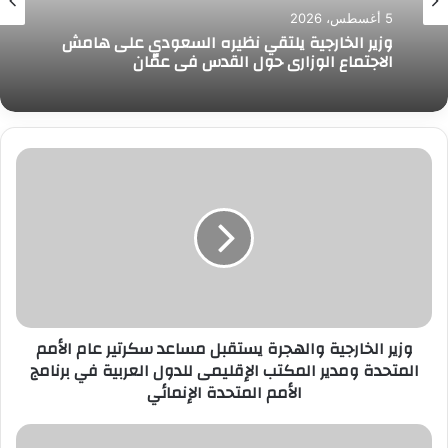
5 أغسطس، 2026
وزير الخارجية يلتقي نظيره السعودي على هامش
الاجتماع الوزاري حول القدس في عمّان
وزير
الخارجية
والهجرة
يستقبل
مساعد
سكرتير
عام
الأمم
المتحدة
وزير الخارجية والهجرة يستقبل مساعد سكرتير عام الأمم
ومدير
المتحدة ومدير المكتب الإقليمى للدول العربية في برنامج
المكتب
الأمم المتحدة الإنمائي
الإقليمى
للدول
العربية
رئيس