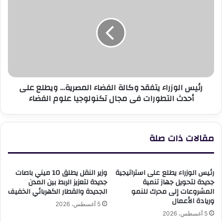
في
الوزراء
برنامج
يتفقد
الأمم
وكالة
المتحدة
الفضاء
الإنمائي
المصرية…
ويطلع
على
أحدث
رئيس الوزراء يتفقد وكالة الفضاء المصرية… ويطلع على
التطورات
أحدث التطورات فى مجال تكنولوجيا علوم الفضاء
فى
مجال
تكنولوجيا
علوم
مقالات ذات صلة
الفضاء
رئيس الوزراء يطلع على استراتيجية
وزير النقل يطلق 10 ميني باصات
جديدة لتحويل جهاز تنمية
جديدة لتعزيز الربط بين المدن
المشروعات إلى محرك للنمو
الجديدة والقطار الكهربائي الخفيف
وريادة الأعمال
5 أغسطس، 2026
5 أغسطس، 2026