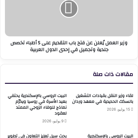
عن
فتح
باب
التقديم
على
5
وزير العمل يُعلن عن فتح باب التقديم على 5 أطباء تخصص
أطباء
جلدية وتجميل في إحدى الدول العربية
تخصص
جلدية
وتجميل
في
مقالات ذات صلة
إحدى
الدول
العربية
لقاء وزير النقل بقيادات التشغيل
البيت الروسي بالإسكندرية يحتفي
بالسكك الحديدية في معهد وردان
بعيد الأسرة في روسيا ويكرّم
نماذج للوفاء الزوجي الممتد
15 يوليو، 2026
لعقود
9 يوليو، 2026
البيت الروسي بالإسكندرية
بحث سبل تعزيز التعاون في تطوير