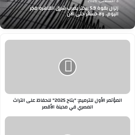
3 أغسطس، 2026
زلزال بقوة 5.9 ريختر يضرب شرق القاهرة فجر
اليوم.. ولا خسائر حتى الآن
المؤتمر
الأول
للترميم:
"بتاح
2025"
للحفاظ
على
التراث
المصري
المؤتمر الأول للترميم: "بتاح 2025" للحفاظ على التراث
في
المصري في مدينة الأقصر
مدينة
الأقصر
وزير
العمل
يُعلن