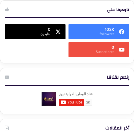
تابعونا علي
0
102K
followers
متابعون
0
Subscribers
إنضم لقناتنا
أخر المقالات