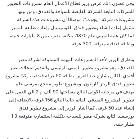
وفي غضون ذلك عرض وزير قطاع الأعمال العام مشروعات التطوير
للشركات التابعة للشركة القابضة للسياحة والفنادق، ومن بينها
مشروعات شركة “إيجوث”، موضحًا أن مشروعات هذه الشركة
تشمل إعادة إنشاء وتطوير فندق الكونتيننتال وإعادة طابعه المميز
لما كان عليه المبني عام 1870، بتكلفة تقترب من 8 مليارات جنيه،
وبطاقة فندقية متوقعة 300 غرفة.
وتطرق الوزير لأحد المشروعات المهمة المملوكة لشركة مصر
للفنادق، وهو مشروع تطوير المبنى الرئيسى والقديم لمحلات عمر
أفندي الكائن بشارع عبد العزيز، بطاقة 50 غرفة فندقية، وكذا مشروع
تطوير فندق الريتز كارلتون، ومشروع تطوير منتجع بمرسى علم
يهدف في مرحلته الاولى البالغ مساحتها 90 ألف م 2 الي العمل على
تطوير المشروع الفندقي القائم حاليا البالغ 156 غرفة بالإضافة إلى
إنشاء عدد 50 غرفة، كما أشار الوزير إلى مشروع تطوير فندق
بورسعيد التابع لشركة مصر للسياحة بتكلفة استثمارية متوقعة 1.3
مليار جنيه.