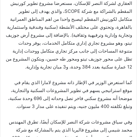
العقاري لشركة النصر للإسكان، مستعرضا مشروع تطوير كورنيش
المقطم بالشراكة مع شركة SCOPE، والذي يهدف إلى تطوير
متكامل لكورنيش المقطم ليصبح واحدا من اهم المناطق العمرانية
بالقاهرة، وتحتوي على مختلف الأنشطة (سكنية وفندقية واستثمارية
وتجارية وإدارية وترفيهية وثقافية). بالإضافة إلى مشروع أرض جوزيف
تيتو، وهو مشروع تجاري إداري متكامل الخدمات، يوفر وحدات
متنوعة المساحات إلى جانب مركز تجاري متكامل ووحدات إدارية
تطل على محور جوزيف تيتو ومحور طه حسين، ويتكون المشروع من
12 عمارة سكنية بعدد 384 وحدة، و3 مبان تجارية وإدارية.
كما استعرض الوزير في الإطار ذاته مشروع لامارا الذي يقام في
موقع استراتيجي يسهم في تطوير المشروعات السكنية والتجارية،
موضحا أنه مشروع سكني فاخر تصل وحداته إلى 696 وحدة سكنية،
وتبلغ تكلفته 400 مليون جنيه، ويتم تنفيذه على مدار 3 سنوات.
وفي سياق مشروعات شركة النصر للإسكان أيضًا، تطرق المهندس
محمد شيمي إلى مشروع فاليريا الذي يتم بالمشاركة مع شركة