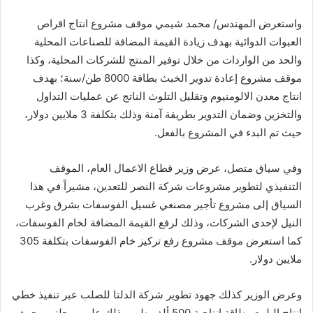
واستعرض المهندس/ محمد شيمي موقف مشروع انتاج اقراص
العبوات الدوائية بهدف زيادة القيمة المضافة للصناعات المحلية
والحد من الواردات من خلال توفير المنتج للشركات المحلية، وكذا
موقف مشروع إعادة تدوير الخبث بطاقة 8000 طن/سنة؛ بهدف
انتاج معدن الالومنيوم وتقليل التلوث الناتج عن عمليات التداول
والتخزين وضمان التدوير بطريقة آمنة وذلك بتكلفة 3 ملايين دولار،
حيث تم البدء في المشروع بالفعل.
وفي سياق متصل، عرض وزير قطاع الاعمال العام، الموقف
التنفيذي لتطوير مشروعات شركة النصر للتعدين، مشيراً في هذا
السياق إلى مشروع تأجير مصنعي غسيل الفوسفات بشرق وغرب
النيل لإحدى الشركات، وذلك لرفع القيمة المضافة لخام الفوسفات،
كما استعرض موقف مشروع رفع تركيز خام الفوسفات بتكلفة 305
ملايين دولار.
وعرض الوزير كذلك جهود تطوير شركة الدلتا للصلب عبر تنفيذ خطي
إنتاج البليت بطاقة إنتاجية 500 ألف طن، وذلك على مرحلتين، حيث