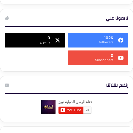
تابعونا علي
0
102K
followers
متابعون
0
Subscribers
إنضم لقناتنا