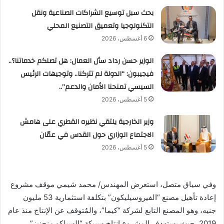
بحث سبل توسيع الشراكات الصناعية ونقل
التكنولوجيا وتعميق التصنيع المحلي
6 أغسطس، 2026
الوزير حسن رداد سأل العمال: هل تصلكم خدماتنا؟..
فيجيبون: “الدولة لم تتركنا.. وتوجيهات الرئيس
السيسي تمنحنا الأمان والدعم”..
5 أغسطس، 2026
وزير الخارجية يلتقي نظيره القطري على هامش
الاجتماع الوزاري حول القدس في عمّان
5 أغسطس، 2026
وفي سياق متصل، استعرض المهندس/ محمد شيمي موقف مشروع
إعادة تأهيل مصنع “الفيروسيليكون” بتكلفة استثمارية 53 مليون
جنيه، وهو المصنع التابع لشركة “كيما”، والمُتوقف عن الإنتاج منذ عام
2019، حيث يستهدف المشروع إنتاج سبيكة “السيلكو منجنيز”