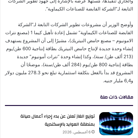
والجاري تنفيذها، مُستهلاً عرضه بالإشارة إلى جهود تطوير الشركات
التابعة لـ”الشركة القابضة للصناعات الكيماوية”.
وأوضح الوزير أن مشروعات تطوير الشركات التابعة لـ”الشركة
القابضة للصناعات الكيماوية” تشمل إعادة تأهيل كيما 1 (مصنع نترات
الامونيوم – مصنع حامض النيتريك)، مشيرًا إلى أن المشروع يستهدف
إنشاء وحدة جديدة لإنتاج حامض النيتريك بطاقة إنتاجية 600 طن/يوم
(213 ألف طن/ سنة)، وكذا إنشاء وحدة “نترات أمونيوم” جديدة
بطاقة إنتاجية 800 طن/يوم (284 ألف طن/سنة)، موضحًا أن
المشروع قد بدأ بالفعل بتكلفة استثمارية تبلغ نحو 278.3 مليون دولار
و6,4 مليار جنيه.
مقالات ذات صلة
توزيع الغاز تعلن عن بدء إجراء أعمال صيانة
بمنطقة العوايد بالإسكندرية
6 أغسطس، 2026