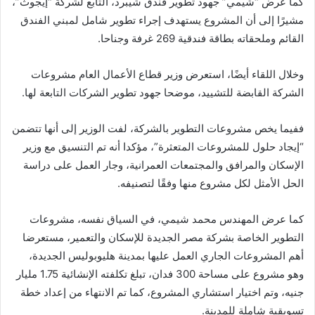
كما عرض “شيمي” جهود تطوير فندق شيبرد، التابع لشركة “إيجوث”،
مشيرًا إلى أن المشروع يستهدف إجراء تطوير شامل لمبني الفندق
القائم وملحقاته بطاقة فندقية 269 غرفة وجناحا.
وخلال اللقاء أيضًا، استعرض وزير قطاع الأعمال العام مشروعات
الشركة القابضة للتشييد، موضحا جهود تطوير الشركات التابعة لها.
ففيما يخص مشروعات التطوير بالشركة، لفت الوزير إلى أنها تتضمن
“إيجاد حلول للمشروعات المتعثرة”، مؤكدا أنه تم التنسيق مع وزير
الإسكان والمرافق والمجتمعات العمرانية، وجار العمل على دراسة
الحل الأمثل لكل مشروع منها وفقًا لتصنيفه.
كما عرض المهندس محمد شيمي، في السياق نفسه، مشروعات
التطوير الخاصة بشركة مصر الجديدة للإسكان والتعمير، مستعرضا
أهم المشروعات الجاري العمل عليها بمدينة هليوبوليس الجديدة،
وهو مشروع على مساحة 300 فدان، تبلغ تكلفته الإنشائية 1.75 مليار
جنيه، وتم اختيار استشاري المشروع، كما تم الانتهاء من إعداد خطة
تسويقية شاملة للمدينة.