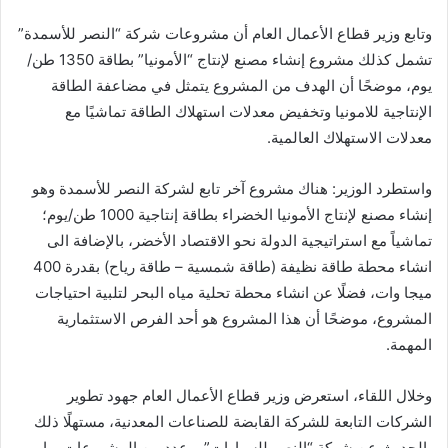
وتابع وزير قطاع الأعمال العام أن مشروعات شركة “النصر للأسمدة”
تشمل كذلك مشروع إنشاء مصنع لإنتاج “الأمونيا” بطاقة 1350 طن/
يوم، موضحًا أن الهدف من المشروع يتمثل في مضاعفة الطاقة
الإنتاجية للامونيا وتخفيض معدلات استهلاك الطاقة تماشيًا مع
معدلات الاستهلاك العالمية.
واستطرد الوزير: هناك مشروع آخر تابع لشركة النصر للأسمدة وهو
إنشاء مصنع لإنتاج الأمونيا الخضراء بطاقة إنتاجية 1000 طن/يوم؛
تماشياً مع استراتيجية الدولة نحو الاقتصاد الأخضر، بالإضافة الى
انشاء محطة طاقة نظيفة (طاقة شمسية – طاقة رياح) بقدرة 400
ميجا وات، فضلًا عن انشاء محطة تحلية مياه البحر لتلبية احتياجات
المشروع، موضحًا أن هذا المشروع هو أحد الفرص الاستثمارية
المهمة.
وخلال اللقاء، استعرض وزير قطاع الأعمال العام جهود تطوير
الشركات التابعة للشركة القابضة للصناعات المعدنية، مستهلًا ذلك
بالحديث عن شركة “النصر للسيارات”، وعدد من المشروعات بها،