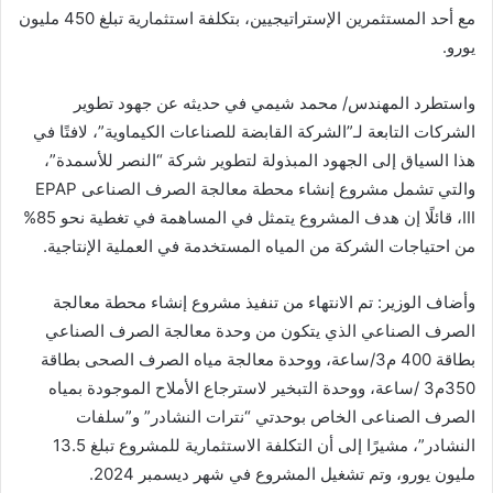
مع أحد المستثمرين الإستراتيجيين، بتكلفة استثمارية تبلغ 450 مليون
يورو.
واستطرد المهندس/ محمد شيمي في حديثه عن جهود تطوير
الشركات التابعة لـ”الشركة القابضة للصناعات الكيماوية”، لافتًا في
هذا السياق إلى الجهود المبذولة لتطوير شركة “النصر للأسمدة”،
والتي تشمل مشروع إنشاء محطة معالجة الصرف الصناعى EPAP
III، قائلًا إن هدف المشروع يتمثل في المساهمة في تغطية نحو 85%
من احتياجات الشركة من المياه المستخدمة في العملية الإنتاجية.
وأضاف الوزير: تم الانتهاء من تنفيذ مشروع إنشاء محطة معالجة
الصرف الصناعي الذي يتكون من وحدة معالجة الصرف الصناعي
بطاقة 400 م3/ساعة، ووحدة معالجة مياه الصرف الصحى بطاقة
350م3 /ساعة، ووحدة التبخير لاسترجاع الأملاح الموجودة بمياه
الصرف الصناعى الخاص بوحدتي “نترات النشادر” و”سلفات
النشادر”، مشيرًا إلى أن التكلفة الاستثمارية للمشروع تبلغ 13.5
مليون يورو، وتم تشغيل المشروع في شهر ديسمبر 2024.