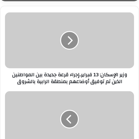
وزير
الإسكان:
13
فبراير..إجراء
قرعة
جديدة
بين
المواطنين
الذين
وزير الإسكان: 13 فبراير..إجراء قرعة جديدة بين المواطنين
تم
الذين تم توفيق أوضاعهم بمنطقة الرابية بالشروق
توفيق
أوضاعهم
بمنطقة
وزير
الرابية
الشباب
بالشروق
والرياضة
يلتقي
سفير
جمهورية
جيبوتي