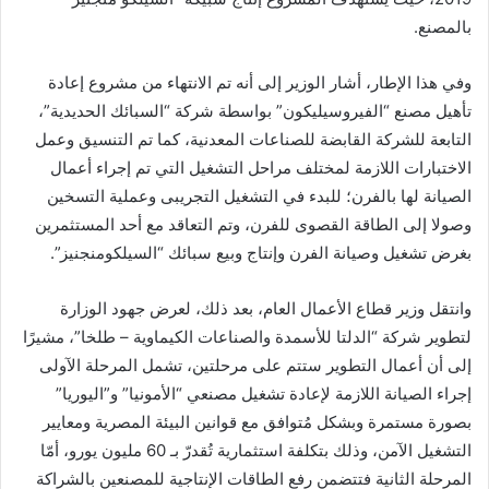
بالمصنع.
وفي هذا الإطار، أشار الوزير إلى أنه تم الانتهاء من مشروع إعادة
تأهيل مصنع “الفيروسيليكون” بواسطة شركة “السبائك الحديدية”،
التابعة للشركة القابضة للصناعات المعدنية، كما تم التنسيق وعمل
الاختبارات اللازمة لمختلف مراحل التشغيل التي تم إجراء أعمال
الصيانة لها بالفرن؛ للبدء في التشغيل التجريبى وعملية التسخين
وصولا إلى الطاقة القصوى للفرن، وتم التعاقد مع أحد المستثمرين
بغرض تشغيل وصيانة الفرن وإنتاج وبيع سبائك “السيلكومنجنيز”.
وانتقل وزير قطاع الأعمال العام، بعد ذلك، لعرض جهود الوزارة
لتطوير شركة “الدلتا للأسمدة والصناعات الكيماوية – طلخا”، مشيرًا
إلى أن أعمال التطوير ستتم على مرحلتين، تشمل المرحلة الآولى
إجراء الصيانة اللازمة لإعادة تشغيل مصنعي “الأمونيا” و”اليوريا”
بصورة مستمرة وبشكل مُتوافق مع قوانين البيئة المصرية ومعايير
التشغيل الآمن، وذلك بتكلفة استثمارية تُقدرّ بـ 60 مليون يورو، أمّا
المرحلة الثانية فتتضمن رفع الطاقات الإنتاجية للمصنعين بالشراكة