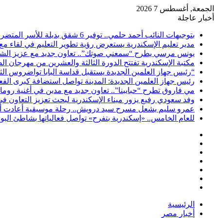
الجمعة, أغسطس 7 2026
أخبار عاجلة
بتوجيهات النائب أحمد حلمي.. توفير 6 شقق بديلة للأسر المتضررة من عقار شارع الطرودي بحي الجمرك
مدير تعليم الإسكندرية يستعرض رؤية تطوير التعليم في لقاء مع
يونس مرسي يطرح “سمعني صوتك”.. تعاون جديد مع عزيز الشاف
مكتبة الإسكندرية تفتتح الدورة الثالثة والعشرين من مهرجان ا
“رئيس جهاز العلمين الجديدة يستقبل قداسة البابا تواضروس الث
رئيس جهاز العلمين الجديدة: المدينة تواصل استضافة كبرى الف
مي فاروق تطرح “حبايبنا”.. تعاون جديد مع مدين في أغنية روما
وفد سعودي رفيع يزور ميناء الإسكندرية لبحث تعزيز التعاون ف
عمرو سليم يشعل مسرح سيد درويش.. رحلة موسيقية أعادت أمجا
للعام الخامس.. «إسكندرية بتفرح» تواصل فعالياتها بشاطئ ال
فيسبوك
‫X
‫YouTube
انستقرام
تسجيل
مقال
الدخول
إضافة
عشوائي
عمود
الرئيسية
جانبي
أخبار مصر