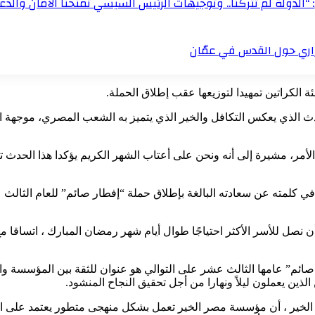
“الدولة لم تتركنا.. وتوجيهات الرئيس السيسي تمنحنا الأمان والدعم
زاري حول القدس في عمّان
الكراتين تمهيدا لتوزيعها عقب إطلاق الحملة.
ث الذي يعكس التكافل والخير الذي يتميز به الشعب المصري، موجهة ا
 الأمر، مشيرة إلى أنه ونحن على أعتاب الشهر الكريم يؤكدا هذا الحد
كلمته عن سعادته البالغة بإطلاق حملة “إفطار صائم” للعام الثالث 
ل للأسر الأكثر احتياجًا طوال أيام شهر رمضان المبارك ، اتساقا مع ج
م” عامها الثالث عشر على التوالي هو عنوان للثقة بين المؤسسة والم
ن يعملون ليلاً ونهارا من أجل تحقيق النجاح المنشود.
لخير ، أن مؤسسة مصر الخير تعمل بشكل منهجى متطور يعتمد على العد