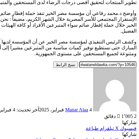
تطوير المنتجات لتحقيق أقصى درجات الرضاء لدى المستحقين والمتب
وأوضح د.محمد رفاعي أن مؤسسة مصر الخير تنفذ حملة إفطار صائم للع
الإستقرار المجتمعي للأسر المصرية خلال الشهر الكريم، مضيفاً : 
الخير خلال حملة إفطار صائم سواء المتبرعين الأفراد أو كافة الهيئات
الفضيل.
وكشف الرئيس التنفيذي لمؤسسة مصر الخير عن أن المؤسسة لديها آلي
المبارك حتى نستطيع توفير كميات مناسبة من المتبرعين مشيراً إلى أن
ومتنوعة لجميع المستحقين على مستوى الجمهورية.
نسخ الرابط
أرسل
بريدا
إلكترونيا
4 فبراير، 2025
Manar Alaa
آخر تحديث: 4 فبراير، 2025
2 دقائق
1٬005
شاركها
فيسبوك
‫X
تيلقرام
طباعة
شاركها