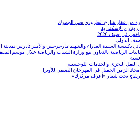
 روتاري الإسكندرية
عي في صيف 2026
لصيف الدولي
اني بكنيسة السيدة العذراء والشهيد مارجرجس والأمير تادرس بمدينة ال
عاليات الرياضية بالتعاون مع وزارة الشباب والرياضة خلال موسم الصي
نسية
ي النقل البحري والخدمات اللوجستية
د الزمن الجميل في المهرجان الصيفي للأوبرا
بوريفاج تحت شعار «اعرف مركزك»