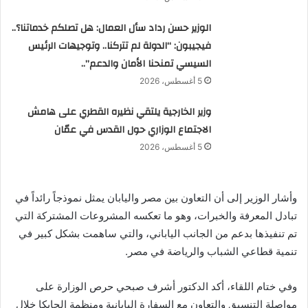
الوزير حسن رداد سأل العمال: هل تصلكم خدماتنا؟..
فيجيبون: “الدولة لم تتركنا.. وتوجيهات الرئيس
السيسي تمنحنا الأمان والدعم”..
5 أغسطس، 2026
وزير الخارجية يلتقي نظيره القطري على هامش
الاجتماع الوزاري حول القدس في عمّان
5 أغسطس، 2026
وأشار الوزير إلى أن التعاون بين مصر واليابان يمثل نموذجاً رائداً في
تبادل المعرفة والخبرات، وهو ما تعكسه المشروعات المشتركة التي
تم تنفيذها بدعم من الجانب الياباني، والتي ساهمت بشكل كبير في
تنمية قطاعي الشباب والرياضة في مصر.
وفي ختام اللقاء، أكد الدكتور أشرف صبحي حرص الوزارة على
مواصلة التنسيق والتعاون مع السفارة اليابانية ومنظمة الجايكا خلال