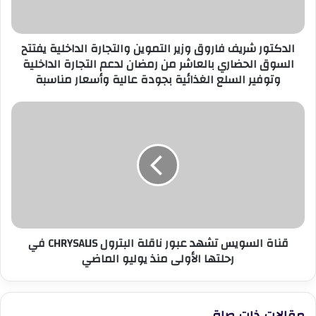
الداخلية
يفتتح
السوق
الدكتور شريف فاروق وزير التموين والتجارة الداخلية يفتتح
الحضاري
السوق الحضاري بالعاشر من رمضان لدعم التجارة الداخلية
بالعاشر
وتوفير السلع الغذائية بجودة عالية وأسعار مناسبة
من
رمضان
لدعم
قناة
التجارة
السويس
الداخلية
تشهد
وتوفير
عبور
السلع
ناقلة
الغذائية
البترول
بجودة
CHRYSALIS
عالية
في
وأسعار
رحلتها
قناة السويس تشهد عبور ناقلة البترول CHRYSALIS في
مناسبة
الأولى
رحلتها الأولى منذ يوليو الماضي
منذ
يوليو
الماضي
مقالات ذات صلة