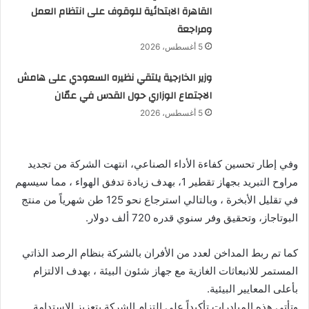
القاهرة الابتدائية للوقوف على انتظام العمل
ومراجعة
5 أغسطس، 2026
وزير الخارجية يلتقي نظيره السعودي على هامش
الاجتماع الوزاري حول القدس في عمّان
5 أغسطس، 2026
وفي إطار تحسين كفاءة الأداء الصناعي، انتهت الشركة من تجديد
مراوح التبريد بجهاز تقطير 1، بهدف زيادة تدفق الهواء ، مما سيسهم
في تقليل الأبخرة ، وبالتالي استرجاع نحو 125 طن شهرياً من منتج
البوتاجاز، وتحقيق وفر سنوي قدره 720 ألف دولار.
كما تم ربط المداخن لعدد من الأفران بالشركة بنظام الرصد الذاتي
المستمر للانبعاثات الغازية مع جهاز شئون البيئة ، بهدف الالتزام
بأعلى المعايير البيئية.
وتأتي هذه المبادرات تأكيداً على التزام الشركة بتعزيز الاستدامة