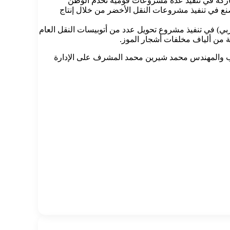
لمشاركة في تنفيذ عدة مشروعات قومية تخدم الوطن
نع في تنفيذ مشروعات النقل الأخضر من خلال إنتاج
ي لصالح محافظتيّ القاهرة والإسكندرية و(100) أتوبيس كهربائي لصالح مشروع الأتوبيس الترددي السريع، كما يشارك (200 الحربي) في تنفيذ مشروع تحويل عدد من أتوبيسات النقل العام
ئة من ألياف مخلفات أشجار الموز.
نتدب والمهندس محمد شيرين محمد المشرف على الإدارة