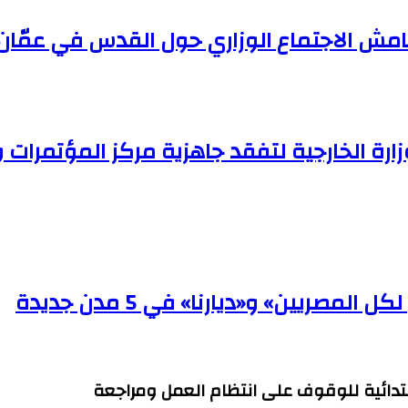
امش الاجتماع الوزاري حول القدس في عمّان
ارة الخارجية لتفقد جاهزية مركز المؤتمرات 
صريين» و«ديارنا» في 5 مدن جديدة
ابتدائية للوقوف على انتظام العمل ومراجعة