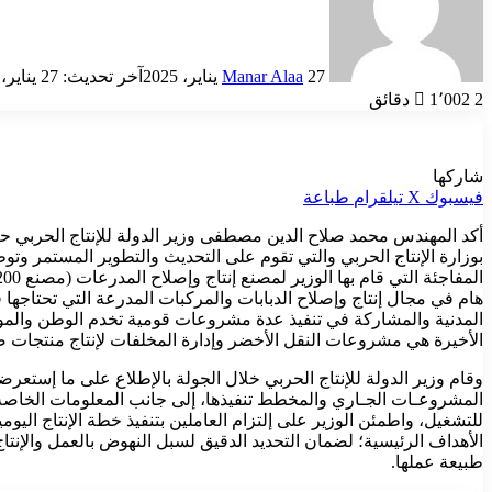
27 يناير، 2025
Manar Alaa
آخر تحديث: 27 يناير، 2025
2 دقائق
1٬002
شاركها
فيسبوك
‫X
تيلقرام
طباعة
أكد المهندس محمد صلاح الدين مصطفى وزير الدولة للإنتاج الحربي ح
بوزارة الإنتاج الحربي والتي تقوم على التحديث والتطوير المستمر وت
هام في مجال إنتاج وإصلاح الدبابات والمركبات المدرعة التي تحتاجها ق
المدنية والمشاركة في تنفيذ عدة مشروعات قومية تخدم الوطن والمواط
الأخيرة هي مشروعات النقل الأخضر وإدارة المخلفات لإنتاج منتجات صد
المشروعـات الجـاري والمخطط تنفيذها، إلى جانب المعلومات الخاصة 
للتشغيل، واطمئن الوزير على إلتزام العاملين بتنفيذ خطة الإنتاج اليو
الأهداف الرئيسية؛ لضمان التحديد الدقيق لسبل النهوض بالعمل والإنتاج
طبيعة عملها.