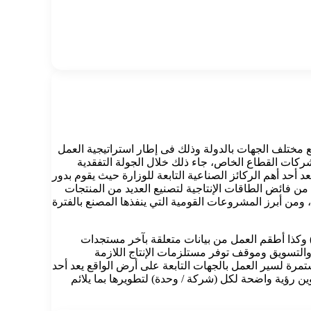
مختلف الجهات بالدولة وذلك فى إطار استراتيجية العمل
شركات القطاع الخاص، جاء ذلك خلال الجولة التفقدية
ط الإنتاج داخل المصنع الذي يعد أحد أهم الركائز الصناعية التابعة للوزارة حيث يقوم بدور
ة من فائض الطاقات الإنتاجية لتصنيع العديد من المنتجات
من أبرز المشروعات القومية التي ينفذها المصنع بالفترة
 الحربي خلال الجولة بالإطلاع على ما إستعرضه المهندس وفيق مجدي شفيق رئيس مجلس إدارة (مصنع 200 الحربي) وكذا أطقم العمل من بيانات متعلقة بآخر مستجدات
التسويق وموقف توفر مستلزمات الإنتاج اللازمة
ستمرة لسير العمل بالجهات التابعة على أرض الواقع يعد أحد
وين رؤية واضحة لكل (شركة / وحدة) لتطويرها بما يلائم