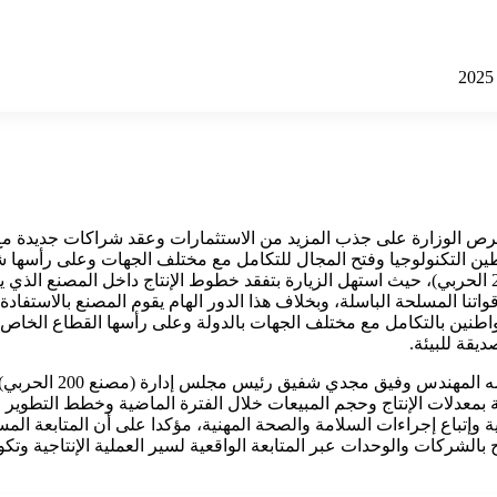
رص الوزارة على جذب المزيد من الاستثمارات وعقد شراكات جديدة مع 
وطين التكنولوجيا وفتح المجال للتكامل مع مختلف الجهات وعلى رأسها 
المفاجئة التي قام بها الوزير لمصنع إنتاج وإصلاح المدرعات (مصنع 200 الحربي)، حيث استهل الزيارة بتفقد خطو
واتنا المسلحة الباسلة، وبخلاف هذا الدور الهام يقوم المصنع بالاستفاد
نين بالتكامل مع مختلف الجهات بالدولة وعلى رأسها القطاع الخاص، و
يقة للبيئة.
وقام وزير الدولة للإنتاج
بمعدلات الإنتاج وحجم المبيعات خلال الفترة الماضية وخطط التطوير و
مية وإتباع إجراءات السلامة والصحة المهنية، مؤكدا على أن المتابعة الم
 بالشركات والوحدات عبر المتابعة الواقعية لسير العملية الإنتاجية وتك