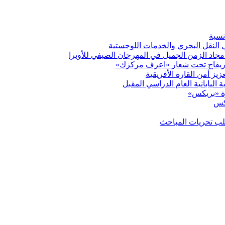
نسية
ي النقل البحري والخدمات اللوجستية
د الزمن الجميل في المهرجان الصيفي للأوبرا
بوريفاج تحت شعار «اعرف مركزك»
ز أمن القارة الأفريقية
 اليابانية العام الدراسي المقبل
رة «بريكس»
يكس
تطلب تحريات المباحث