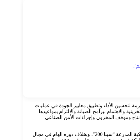
”..
ضرورة المداومة على إتخاذ الإجراءات اللازمة لتحسين الأداء وتطبيق معايير الجودة في عمليات
ينية والاهتمام ببرامج الصيانة والالتزام بمواعيدها
لإنتاج وموقف المخزون وإجراءات الأمن الصناعي
جدير بالذكر أنه من أبرز المنتجات العسكرية التي ينتجها مصنع إنتاج وإصلاح المدرعات (مصنع ٢٠٠ الحربي) راجمة الصواريخ “رعد 200” والمركبة المدرعة “سينا 200″، وبخلاف دوره الهام في مجال