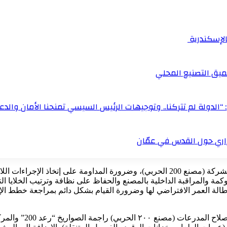
بالإسكندرية
ميق التصنيع المحلي
“الدولة لم تتركنا.. وتوجيهات الرئيس السيسي تمنحنا الأمان والدعم
زاري حول القدس في عمّان
وشدد الوزير على أهمية الحرص على الاستثمار في العنصر البشري بالشركة (مصنع 200 الحربي)، و
وكمة والمراقبة الداخلية بالمصنع والحفاظ على نظافة وترتيب الخلايا التخز
 وإطالة العمر الافتراضي لها وضرورة القيام بشكل دائم بمراجعة خطط ا