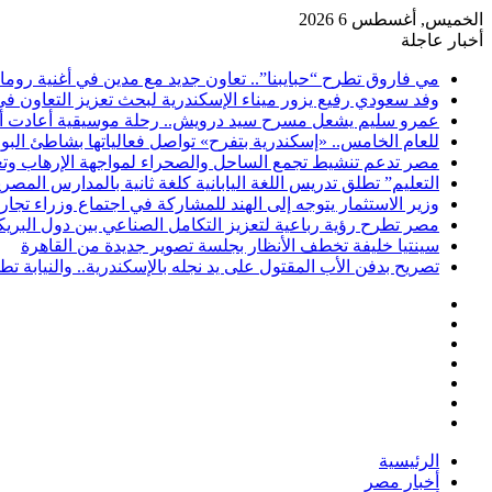
الخميس, أغسطس 6 2026
أخبار عاجلة
مي فاروق تطرح “حبايبنا”.. تعاون جديد مع مدين في أغنية روما
وفد سعودي رفيع يزور ميناء الإسكندرية لبحث تعزيز التعاون ف
عمرو سليم يشعل مسرح سيد درويش.. رحلة موسيقية أعادت أمجا
للعام الخامس.. «إسكندرية بتفرح» تواصل فعالياتها بشاطئ ال
مصر تدعم تنشيط تجمع الساحل والصحراء لمواجهة الإرهاب وتعزي
التعليم” تطلق تدريس اللغة اليابانية كلغة ثانية بالمدارس المصرية
وزير الاستثمار يتوجه إلى الهند للمشاركة في اجتماع وزراء تجا
مصر تطرح رؤية رباعية لتعزيز التكامل الصناعي بين دول البر
سينتيا خليفة تخطف الأنظار بجلسة تصوير جديدة من القاهرة
تصريح بدفن الأب المقتول على يد نجله بالإسكندرية.. والنيابة 
فيسبوك
‫X
‫YouTube
انستقرام
تسجيل
مقال
الدخول
إضافة
عشوائي
عمود
الرئيسية
جانبي
أخبار مصر