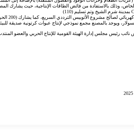
ثل (عربات الطعام وخزانات الوقود والفصول المتنقلة) بالإضافة إلى ا
لخاص، وذلك بالاستفادة من فائض الطاقات الإنتاجية، حيث يشارك المص
أتوبيس كهربائ
السولار، ويوجد بالمصنع مجمع نموذجي لإنتاج عبوات كرتونية صديقة للبي
اس نائب رئيس مجلس إدارة الهيئة القومية للإنتاج الحربي والعضو الم