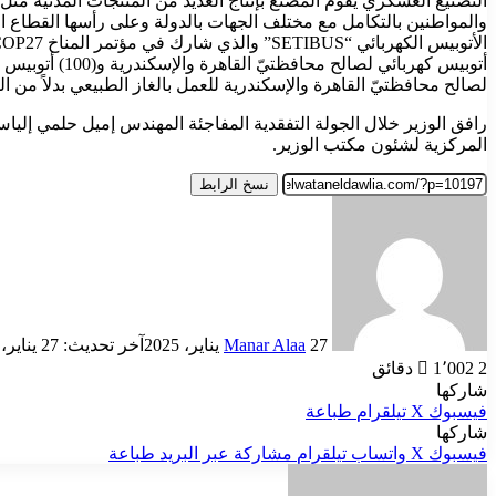
التصنيع العسكري يقوم المصنع بإنتاج العديد من المنتجات المدنية م
والمواطنين بالتكامل مع مختلف الجهات بالدولة وعلى رأسها القطاع ا
الأتوبيس الكهربائي “SETIBUS” والذي شارك في مؤتمر المناخ COP27 بمدينة شرم الشيخ وتم تسليم (110)
لصالح محافظتيّ القاهرة والإسكندرية للعمل بالغاز الطبيعي بدلاً من 
رافق الوزير خلال الجولة التفقدية المفاجئة المهندس إميل حلمي إلي
المركزية لشئون مكتب الوزير.
نسخ الرابط
أرسل
بريدا
إلكترونيا
27 يناير، 2025
Manar Alaa
آخر تحديث: 27 يناير، 2025
2 دقائق
1٬002
شاركها
فيسبوك
‫X
تيلقرام
طباعة
شاركها
فيسبوك
‫X
واتساب
تيلقرام
مشاركة عبر البريد
طباعة