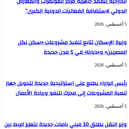
الخارجية لتفقد جاهزية مركز المؤتمرات والمعارض
وعلاج
الإدمان
الدولي لاستضافة الفعاليات الدولية الكبرى”
لتشجيعهم
على
5 أغسطس، 2026
الاستمرار
في
التعافي
وزيرة الإسكان تتابع تنفيذ مشروعات «سكن لكل
بحضور
رئيسة
المصريين» و«ديارنا» في 5 مدن جديدة
المجلس
القومي
لحقوق
5 أغسطس، 2026
الانسان
ومدير
صندوق
رئيس الوزراء يطلع على استراتيجية جديدة لتحويل جهاز
مكافحة
الادمان
تنمية المشروعات إلى محرك للنمو وريادة الأعمال
5 أغسطس، 2026
وزير النقل يطلق 10 ميني باصات جديدة لتعزيز الربط بين