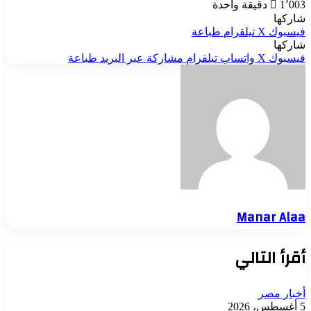
1٬003
دقيقة واحدة
شاركها
فيسبوك
‫X
تيلقرام
طباعة
شاركها
فيسبوك
‫X
واتساب
تيلقرام
مشاركة عبر البريد
طباعة
Manar Alaa
أقرأ التالي
أخبار مصر
5 أغسطس، 2026