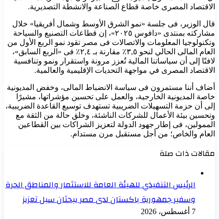
الاقتصاد المصرى خاصة قطاع الصناعة والانشطة التصديرية.
قال الوزير، فى جلسة «نمو الشرق الأوسط وشمال أفريقيا» خلال
مشاركته بمنتدى «دافوس ٢٠٢٥»، إن قطاعات التصنيع والسياحة
وتكنولوجيا المعلومات والاتصالات فى مصر تقود نمو الربع الأول من
العام المالى الحالي لنحو ٣,٥٪ مقارنة بـ ٢,٤٪ فى «الربع السابق»،
لافتًا إلى أن سياساتنا المالية تُعزز مرونة واستقرار ونمو وتنافسية
الاقتصاد المصرى في مواجهة التحديات الإقليمية والعالمية.
أضاف أننا مستمرون فى سياسة الانضباط المالى، وخفض المديونية
خاصة المديونية الخارجية، والعمل على تحسين مؤشراتها، مشيرًا
إلى أن حزمة التسهيلات الضريبية تستهدف توسيع القاعدة الضريبية،
وتحسين بيئة الأعمال للشركات الناشئة، وخلق حالة من الثقة مع
الممولين، فى إطار جهود الدولة لتعزيز الشراكات بين القطاعين
العام والخاص؛ من أجل مستقبل مرن مستدام.
مقالات ذات صلة
الرئيس التنفيذي للهيئة العامة للاستثمار والمناطق الحرة
وسفير جمهورية باكستان لدى مصر يبحثان سبل تعزيز
7 أغسطس، 2026