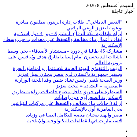
السبت, أغسطس 8 2026
أخبار عاجلة
“التعفن الدماغي”.. طلاب إدارة الزيتون يطلقون مبادرة
توعوية لتعزيز الوعي الرقمي
إبرام «اتفاقية مكة للدفاع المشترك» بين 3 دول إسلامية
إيقاف أعمال بناء مخالفة والتحفظ على معدات بـ«حي وسط»
الإسكندرية
مشاركة 45 طالبا في دورة «مستشار الأصدقاء» بحي وسط
ناشئات اليد يخسرن أمام إسبانيا بفارق هدف ويُنافسن على
برونزية العالم
الرئيس التنفيذي للهيئة العامة للاستثمار والمناطق الحرة
وسفير جمهورية باكستان لدى مصر يبحثان سبل تعزيز
وزير الصحة يلتقي رئيس تشاد ضمن وفد اللجنة الوزارية
«المصرية – التشادية» لبحث تعزيز
السيطرة على حريق داخل مصنع حاصلات زراعية بطريق
الإسكندرية الصحراوي دون إصابات
إزالة 3 حالات بناء مخالف والتحفظ على مركبات للنباشين
بحي العامرية أول بالإسكندرية
مصر والهند تبحثان منصة للتكامل الصناعي وزيادة
الاستثمارات في القطاعات التكنولوجية والإنتاجية
فيسبوك
‫X