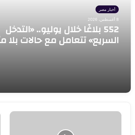
أخبار مصر
أخبار مصر
8 أغسطس، 2026
8 أغسطس، 2026
552 بلاغًا خلال يوليو.. «التدخل
السريع» تتعامل مع حالات بلا م
مصر تستهدف زيادة إنتاج البترو
في 6 محافظات
والغاز وجذب استثمارات جديدة
لتأمين الطاقة
وزير
خ
المالية..
م
فى
ف
ندوة
ف