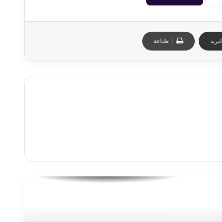
بريد
طباعة
حصاد استثنائي للأوقاف: من بناء الوعي
ورعاية حفظة القرآن إلى تمكين ذوي الهمم
وتعزيز التعاون التنموي