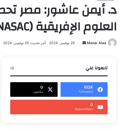
د. أيمن عاشور: مصر تح
العلوم الإفريقية (NASAC)
أرسل
Manar Alaa
29 نوفمبر، 2024
آخر تحديث: 29 نوفمبر، 2024
بريدا
إلكترونيا
تابعونا علي
0
102K
followers
متابعون
0
Subscribers