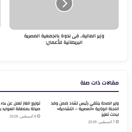
بالجمعية
إ
المصرية
ت
البريطانية
ل
للأعمال:
ا
و
وزير المالية.. فى ندوة بالجمعية المصرية
ا
البريطانية للأعمال:
ا
ل
ا
ا
ب
مقالات ذات صلة
وزير الصحة يلتقي رئيس تشاد ضمن وفد
توزيع الغاز تعلن عن بدء 
اللجنة الوزارية «المصرية – التشادية»
صيانة بمنطقة العوايد ب
لبحث تعزيز
6 أغسطس، 2026
7 أغسطس، 2026