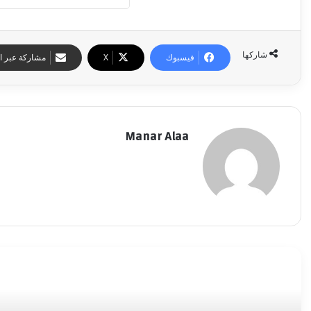
شاركها
فيسبوك
‫X
مشاركة عبر ال
Manar Alaa
أقرأ التالي