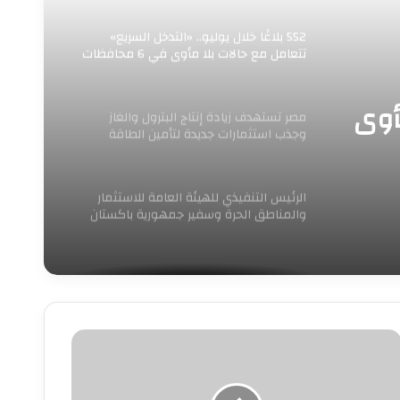
552 بلاغًا خلال يوليو.. «التدخل السريع»
تتعامل مع حالات بلا مأوى في 6 محافظات
مصر تستهدف زيادة إنتاج البترول والغاز
وجذب استثمارات جديدة لتأمين الطاقة
أوى
ل
الرئيس التنفيذي للهيئة العامة للاستثمار
والمناطق الحرة وسفير جمهورية باكستان
لدى مصر يبحثان سبل تعزيز
لال
ُشاركتها
ي
عاليات