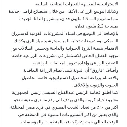
الاستراتيجية المجابهة للتغيرات المناخية السلبية،
وكذلك التوسع الزراعى الأفقى من خلال استصلاح اراضى جديدة
منها مشروع الــــ 1,5 مليون فدان، ومشروع الدلتا الجديدة
بمساحة 2,2 مليون فدان،
بالإضافة الى التوسع فى انشاء المشروعات القومية للاستزراع
السمكى، ومشروعات تحلية المياه، وترشيد مياه الرى وكذلك
الاهتمام بتنمية الثروة الحيوانية والداجنة وتحسين السلالات مع
توجيه القطاع الخاص للاستثمار فى مشروعات الزراعية خاصة
التصنيع الزراعى وإعادة تدوير المخلفات الزراعية،
وأضاف “فاروق” أن الدولة تتبنى نظام الزراعة التعاقدية
والاهتمام بزراعة المحاصيل الاستراتيجية خاصة محاصيل
الحبوب والزيوت والاعلاف.
كما اطلق فخامة الرئيس عبدالفتاح السيسي رئيس الجمهورية
⁠مشروع حياة كريمة والذي يهدف الى رفع مستوى معيشة نحو
اكثر من ٦٠٪؜ من تعداد الشعب المصري في قرى مصر المختلفة
والذي يعتبر من اكبر المشروعات التنموية في المنطقة في
الوقت الحالي حيث شاركت فيه المنظمات والمؤسسات