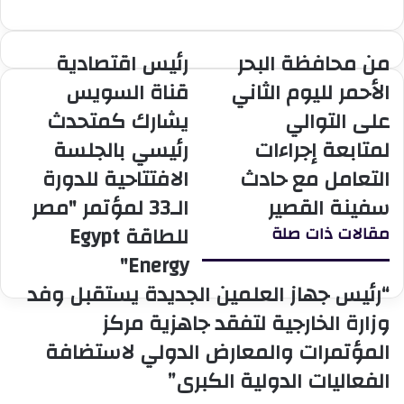
من محافظة البحر
رئيس اقتصادية
من
رئيس
محافظة
اقتصادية
الأحمر لليوم الثاني
قناة السويس
البحر
قناة
على التوالي
يشارك كمتحدث
الأحمر
السويس
لليوم
يشارك
لمتابعة إجراءات
رئيسي بالجلسة
الثاني
كمتحدث
التعامل مع حادث
الافتتاحية للدورة
على
رئيسي
التوالي
بالجلسة
سفينة القصير
الـ33 لمؤتمر "مصر
لمتابعة
الافتتاحية
للطاقة Egypt
مقالات ذات صلة
إجراءات
للدورة
التعامل
الـ33
Energy"
مع
لمؤتمر
“رئيس جهاز العلمين الجديدة يستقبل وفد
حادث
"مصر
سفينة
للطاقة
وزارة الخارجية لتفقد جاهزية مركز
القصير
Egypt
المؤتمرات والمعارض الدولي لاستضافة
Energy"
الفعاليات الدولية الكبرى”