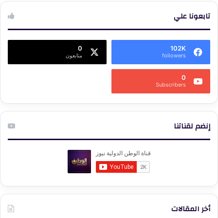
تابعونا علي
0
102K
followers
متابعون
0
Subscribers
إنضم لقناتنا
أخر المقالات