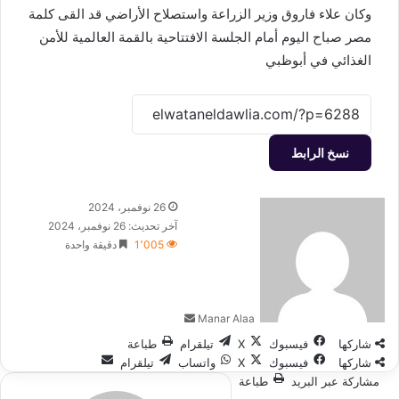
وكان علاء فاروق وزير الزراعة واستصلاح الأراضي قد القى كلمة
مصر صباح اليوم أمام الجلسة الافتتاحية بالقمة العالمية للأمن
الغذائي في أبوظبي
نسخ الرابط
أرسل
26 نوفمبر، 2024
بريدا
آخر تحديث: 26 نوفمبر، 2024
إلكترونيا
1٬005
دقيقة واحدة
Manar Alaa
شاركها
فيسبوك
‫X
تيلقرام
طباعة
شاركها
فيسبوك
‫X
واتساب
تيلقرام
مشاركة عبر البريد
طباعة