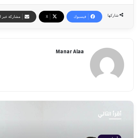
شاركها
فيسبوك
‫X
مشاركة عبر ال
Manar Alaa
أقرأ التالي