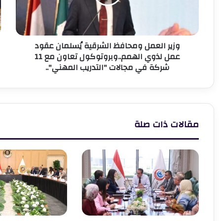
عقود
م
عمل
ش
لذوي
م
الهمم..وبروتوكول
و
وزير العمل ومحافظ الشرقية يُسلمان عقود
تعاون
و
عمل لذوي الهمم..وبروتوكول تعاون مع 11
مع
ا
شركة في مجالات "التدريب المهني"..
11
ب
شركة
و
في
ب
مجالات
م
"التدريب
المهني"..
مقالات ذات صلة