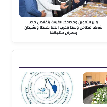
خبز
ركة
طاحن
سط
وزير التموين ومحافظ الغربية يتفقدان مخبز
غرب
شركة مطاحن وسط وغرب الدلتا بطنطا ويشيدان
لدلتا
بمعرض منتجاتها
طنطا
يشيدان
معرض
نتجاتها