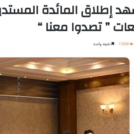
هد إطلاق المائدة المستديرة
ت ” تصدوا معنا “
1٬009
دقيقة واحدة