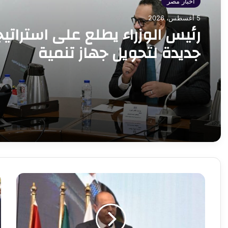
أخبار مصر
5 أغسطس، 2026
رئيس الوزراء يطلع على استراتيج
جديدة لتحويل جهاز تنمية
المشروعات إلى محرك للنمو
وريادة الأعمال
وزير
و
العمل
ا
ومحافظ
و
الشرقية
ا
يُسلمان
ي