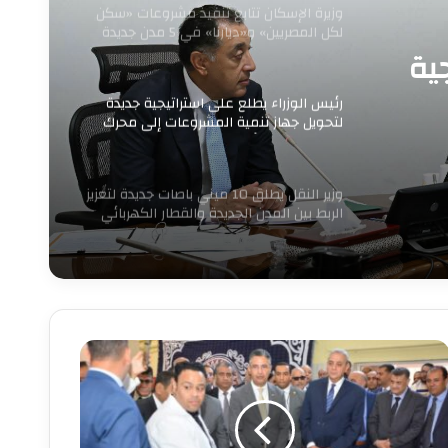
وزيرة الإسكان تتابع تنفيذ مشروعات «سكن
لكل المصريين» و«ديارنا» في 5 مدن جديدة
ية
رئيس الوزراء يطلع على استراتيجية جديدة
لتحويل جهاز تنمية المشروعات إلى محرك
للنمو وريادة الأعمال
وزير النقل يطلق 10 ميني باصات جديدة لتعزيز
الربط بين المدن الجديدة والقطار الكهربائي
الخفيف
زير
لتموين
محافظ
لغربية
تفقدان