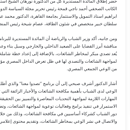
حضر إطلاق المائدة المستديرة كل من الدكتورة نورهان الشيخ استاذ 
الكاتب الصحفي أحمد ناجي قمحة رئيس تحرير مجلة السياسة الدولي
ابراهيم استاذ التمويل والاستثمار بجامعة القاهرة، الدكتور محمد عز
سلطان خبير متخصص في شئون الطاقة، عصام شيحة رئيس المنظم
ومن جانبه، أكد وزير الشباب والرياضة أن المائدة المستديرة للبرنا
مناقشة أبرز القضايا على الصعيد الداخلي والخارجي وسبل بناء وعي ع
يُعد تصدي مبكر لمخاطر الشائعات، بالإضافة إلى إعداد خطة شاملة 
لمواجهة الشائعات والتصدي لها في ظل تعرض الداخل المصري مؤخر
من الوعي الجمعي المصري.
أشار الدكتور أشرف صبحي إلى أن برنامج “تصدوا معنا” والذي أطلق
الوعي لدى الشباب بأهمية مكافحة الشائعات والأخبار الزائفة التي
المهارات اللازمة لمواجهة التحديات المعاصرة والتمييز بين الحقيق
الاستمرار في تنفيذ برامج وفعاليات توعوية لمواجهة الشائعات، وتط
دور الشباب كشركاء أساسيين في مكافحة الشائعات، وذلك من خلال 
والاتصال في نشر الوعي بمخاطر الشائعات، وتقديم محتوى إعلامي