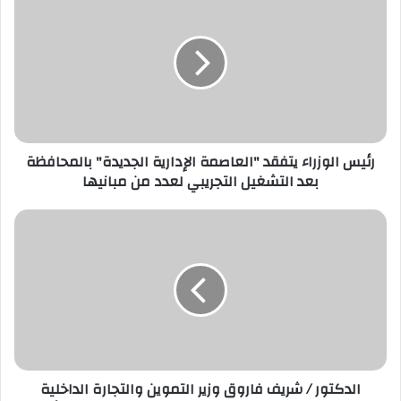
الوزراء
يتفقد
"العاصمة
الإدارية
الجديدة"
بالمحافظة
بعد
التشغيل
رئيس الوزراء يتفقد "العاصمة الإدارية الجديدة" بالمحافظة
التجريبي
بعد التشغيل التجريبي لعدد من مبانيها
لعدد
من
مبانيها
الدكتور
/
شريف
فاروق
وزير
التموين
والتجارة
الداخلية
يبحث
الدكتور / شريف فاروق وزير التموين والتجارة الداخلية
مع