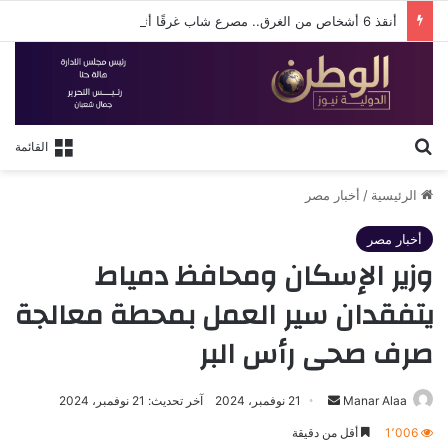
أنقذ 6 أشخاص من الغرق.. مصرع شاب غرقًا أثناء محاولته إنقاذهم بشاطئ البيطاش في الإسكندرية
بحث عن
القائمة
الرئيسية
/
أخبار مصر
أخبار مصر
وزير الإسكان ومحافظ دمياط
يتفقدان سير العمل بمحطة معالجة
صرف صحى رأس البر
أرسل
Manar Alaa
21 نوفمبر، 2024
آخر تحديث: 21 نوفمبر، 2024
بريدا
1٬006
أقل من دقيقة
إلكترونيا