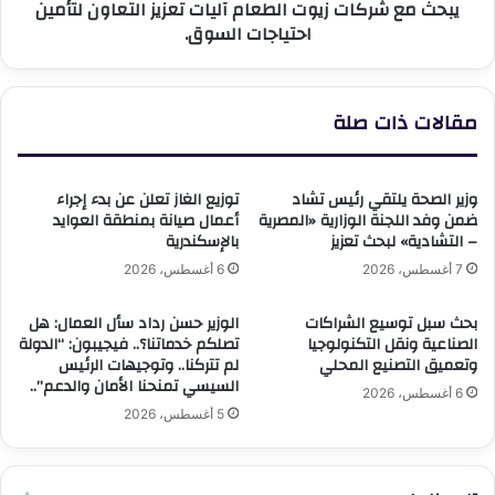
يبحث مع شركات زيوت الطعام آليات تعزيز التعاون لتأمين
شركات
احتياجات السوق.
زيوت
الطعام
آليات
تعزيز
مقالات ذات صلة
التعاون
لتأمين
احتياجات
السوق.
وزير الصحة يلتقي رئيس تشاد
توزيع الغاز تعلن عن بدء إجراء
ضمن وفد اللجنة الوزارية «المصرية
أعمال صيانة بمنطقة العوايد
– التشادية» لبحث تعزيز
بالإسكندرية
7 أغسطس، 2026
6 أغسطس، 2026
بحث سبل توسيع الشراكات
الوزير حسن رداد سأل العمال: هل
الصناعية ونقل التكنولوجيا
تصلكم خدماتنا؟.. فيجيبون: “الدولة
وتعميق التصنيع المحلي
لم تتركنا.. وتوجيهات الرئيس
السيسي تمنحنا الأمان والدعم”..
6 أغسطس، 2026
5 أغسطس، 2026