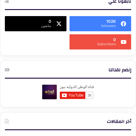
تابعونا علي
0
102K
followers
متابعون
0
Subscribers
إنضم لقناتنا
أخر المقالات