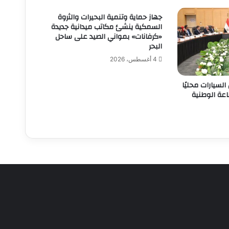
جهاز حماية وتنمية البحيرات والثروة
السمكية ينشئ مكاتب ميدانية جديدة
«كرفانات» بمواني الصيد على ساحل
البحر
4 أغسطس، 2026
لسيارات محليًا
عة الوطنية