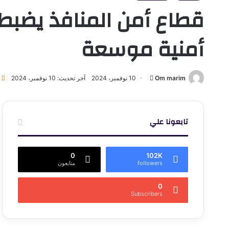
قطاع أمن المنافذ يضبط
أمنية موسعة
أرسل
Om marim
10 نوفمبر، 2024
آخر تحديث: 10 نوفمبر، 2024
1
بريدا
إلكترونيا
تابعونا علي
0
102K
followers
متابعون
0
Subscribers