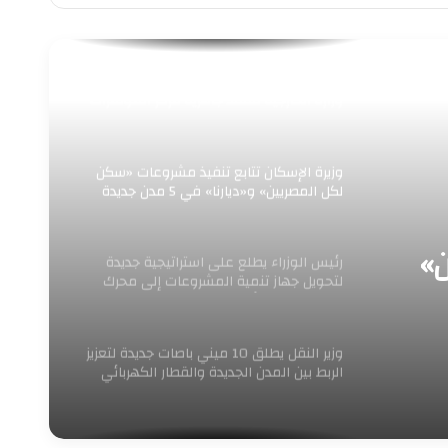
“رئيس جهاز العلمين الجديدة يستقبل وفد
وزارة الخارجية لتفقد جاهزية مركز المؤتمرات
والمعارض الدولي لاستضافة الفعاليات
الدولية الكبرى”
وزيرة الإسكان تتابع تنفيذ مشروعات «سكن
لكل المصريين» و«ديارنا» في 5 مدن جديدة
»
رئيس الوزراء يطلع على استراتيجية جديدة
لتحويل جهاز تنمية المشروعات إلى محرك
للنمو وريادة الأعمال
وزير النقل يطلق 10 ميني باصات جديدة لتعزيز
الربط بين المدن الجديدة والقطار الكهربائي
الخفيف