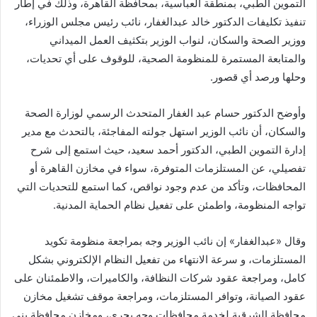
التموين الطبي، بمنطقة العباسية، بمحافظة القاهرة، وذلك في إطار
تنفيذ تكليفات الدكتور خالد عبدالغفار، نائب رئيس مجلس الوزراء،
ووزير الصحة والسكان، لنواب الوزير بتكثيف العمل الميداني
والمتابعة المستمرة للمنظومة الصحية، للوقوف على أي تحديات،
وحلها ورصد أي قصور.
وأوضح الدكتور حسام عبد الغفار المتحدث الرسمي لوزارة الصحة
والسكان، أن نائب الوزير استهل جولته المفاجئة، بالتحدث مع مدير
إدارة التموين الطبي، الدكتور أحمد سعيد، حيث استمع إلى شرح
تفصيلي، عن المستلزمات المتوفرة، سواء في مخازن القاهرة أو
المحافظات، وتأكد من عدم وجود نواقص، كما استمع للتحديات التي
تواجه المنظومة، واطمئن على تفعيل نظام الحماية المدنية.
وقال «عبدالغفار» إن نائب الوزير وجه بمراجعة منظومة تكويد
المستلزمات، و سرعة الانتهاء من تفعيل النظام الإلكتروني بشكل
كامل، ومراجعة عقود شركات النظافة، والكاميرات، والاطمئنان على
عقود الصيانة، وتوافر المستلزمات، ومراجعة موقف تشغيل مخازن
محافظة الشرقية لخدمة محافظات وجه بحري، ومخازن محافظة بني