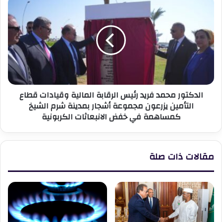
السادات
محمد
فريد
رئيس
الرقابة
المالية
وقيادات
قطاع
التأمين
الدكتور محمد فريد رئيس الرقابة المالية وقيادات قطاع
يزرعون
التأمين يزرعون مجموعة أشجار بمدينة شرم الشيخ
مجموعة
كمساهمة في خفض الانبعاثات الكربونية
أشجار
بمدينة
شرم
الشيخ
مقالات ذات صلة
كمساهمة
في
خفض
الانبعاثات
الكربونية