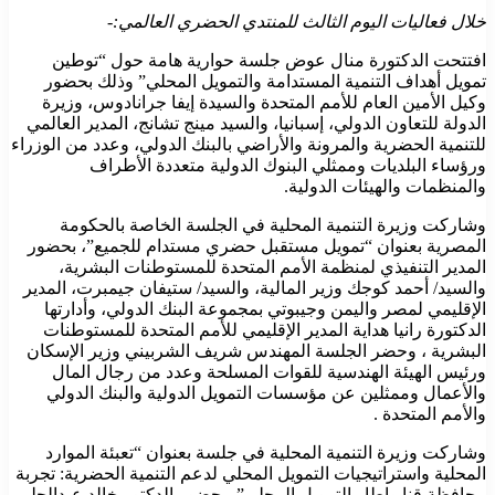
خلال فعاليات اليوم الثالث للمنتدي الحضري العالمي:-
افتتحت الدكتورة منال عوض جلسة حوارية هامة حول “توطين
تمويل أهداف التنمية المستدامة والتمويل المحلي” وذلك بحضور
وكيل الأمين العام للأمم المتحدة والسيدة إيفا جرانادوس، وزيرة
الدولة للتعاون الدولي، إسبانيا، والسيد مينج تشانج، المدير العالمي
للتنمية الحضرية والمرونة والأراضي بالبنك الدولي، وعدد من الوزراء
ورؤساء البلديات وممثلي البنوك الدولية متعددة الأطراف
والمنظمات والهيئات الدولية.
وشاركت وزيرة التنمية المحلية في الجلسة الخاصة بالحكومة
المصرية بعنوان “تمويل مستقبل حضري مستدام للجميع”، بحضور
المدير التنفيذي لمنظمة الأمم المتحدة للمستوطنات البشرية،
والسيد/ أحمد كوجك وزير المالية، والسيد/ ستيفان جيمبرت، المدير
الإقليمي لمصر واليمن وجيبوتي بمجموعة البنك الدولي، وأدارتها
الدكتورة رانيا هداية المدير الإقليمي للأمم المتحدة للمستوطنات
البشرية ، وحضر الجلسة المهندس شريف الشربيني وزير الإسكان
ورئيس الهيئة الهندسية للقوات المسلحة وعدد من رجال المال
والأعمال وممثلين عن مؤسسات التمويل الدولية والبنك الدولي
والأمم المتحدة .
وشاركت وزيرة التنمية المحلية في جلسة بعنوان “تعبئة الموارد
المحلية واستراتيجيات التمويل المحلي لدعم التنمية الحضرية: تجربة
محافظة قنا وإطار التمويل المحلي”، بحضور الدكتور خالد عبدالحليم