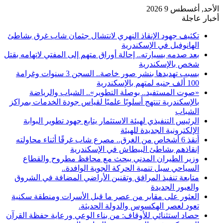
الأحد, أغسطس 9 2026
أخبار عاجلة
تكثيف جهود الإنقاذ النهري لانتشال جثمان شاب غرق بشاطئ
الهانوفيل في الإسكندرية
بعد صدمه بسيارته.. إحالة أوراق متهم إلى المفتي لاتهامه بقتل
شخص بالإسكندرية
بسبب تهديدها بنشر صور خاصة.. السجن 3 سنوات وغرامة
100 ألف جنيه لمتهم بالإسكندرية
«صوت المستفيد.. بوصلة التطوير».. الشباب والرياضة
بالإسكندرية تنتهج أسلوبًا علميًا لقياس جودة الخدمات بمراكز
الشباب
الرئيس التنفيذي لهيئة الاستثمار يتابع جهود تطوير البوابة
الإلكترونية الجديدة للهيئة
أنقذ 6 أشخاص من الغرق.. مصرع شاب غرقًا أثناء محاولته
إنقاذهم بشاطئ البيطاش في الإسكندرية
وزير الطيران المدني يبحث مع محافظ مطروح والقطاع
السياحي سبل تنمية الحركة الجوية الوافدة..
متابعة تنفيذ المرافق وتقنين الأراضي المضافة في الشروق
والعبور الجديدة
العثور على مقابر من عصر ما قبل الأسرات ومنطقة سكنية
تعود لعصر الهكسوس والدولة الحديثة.
حصاد استثنائي للأوقاف: من بناء الوعي ورعاية حفظة القرآن