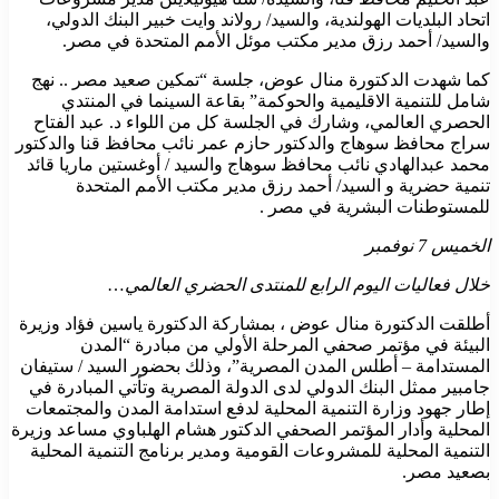
اتحاد البلديات الهولندية، والسيد/ رولاند وايت خبير البنك الدولي،
والسيد/ أحمد رزق مدير مكتب موئل الأمم المتحدة في مصر.
كما شهدت الدكتورة منال عوض، جلسة “تمكين صعيد مصر .. نهج
شامل للتنمية الاقليمية والحوكمة” بقاعة السينما في المنتدي
الحصري العالمي، وشارك في الجلسة كل من اللواء د. عبد الفتاح
سراج محافظ سوهاج والدكتور حازم عمر نائب محافظ قنا والدكتور
محمد عبدالهادي نائب محافظ سوهاج والسيد / أوغستين ماريا قائد
تنمية حضرية و السيد/ أحمد رزق مدير مكتب الأمم المتحدة
للمستوطنات البشرية في مصر .
الخميس 7 نوفمبر
خلال فعاليات اليوم الرابع للمنتدى الحضري العالمي
…
أطلقت الدكتورة منال عوض ، بمشاركة الدكتورة ياسين فؤاد وزيرة
البيئة في مؤتمر صحفي المرحلة الأولي من مبادرة “المدن
المستدامة – أطلس المدن المصرية”، وذلك بحضور السيد / ستيفان
جامبير ممثل البنك الدولي لدى الدولة المصرية وتأتي المبادرة في
إطار جهود وزارة التنمية المحلية لدفع استدامة المدن والمجتمعات
المحلية وأدار المؤتمر الصحفي الدكتور هشام الهلباوي مساعد وزيرة
التنمية المحلية للمشروعات القومية ومدير برنامج التنمية المحلية
بصعيد مصر.