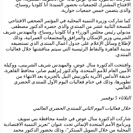
الافتتاح المشترك للجمعيات بحضور السيدة/ آنا كلوديا روسباخ،
والذى يتضمن خمس جمعيات حوارية.
كما شاركت وزيرة التنمية المحلية في المؤتمر الصحفي الافتتاحي
للنسخة الثانية عشر من المنتدي والذى حضره الدكتور مصطفى
مدبولي رئيس مجلس الوزراء و آنا كلوديا روسباخ، والمهندس شريف
الشربيني وزير الإسكان والمرافق والمجتمعات العمرانية، وذلك
لإطلاع وسائل الإعلام على جدول أعمال المنتدى الذي تستضيفه
مدينة القاهرة والنقاط الرئيسية التي سيتم مناقشتها خلال فعاليات
المنتدي.
وافتتحت الدكتورة منال عوض، والمهندس شريف الشربينى، ووكيلة
الأمين العام للأمم المتحدة، والدكتور إبراهيم صابر، محافظ القاهرة،
حديقة الأندلس الأثرية بكورنيش النيل بالجزيرة بعد الانتهاء من
تطويرها، وذلك في ختام فعاليات اليوم الأول للمنتدى الحضري
العالمي.
الثلاثاء 5 نوفمبر
خلال فعاليات اليوم الثاني للمنتدى الحضري العالمي
شاركت الدكتورة منال عوض في جلسة محافظة بني سويف
وبرنامج الأمم المتحدة الإنمائي تحت عنوان “تعزيز التنمية الاقتصادية
المحلية من خلال التمويل المبتكر”، وذلك بحضور الدكتور محمد