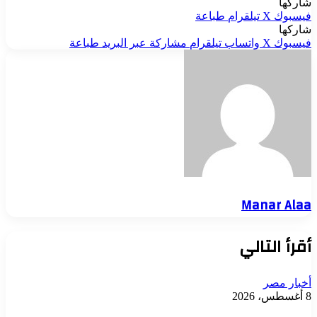
شاركها
فيسبوك
‫X
تيلقرام
طباعة
شاركها
فيسبوك
‫X
واتساب
تيلقرام
مشاركة عبر البريد
طباعة
Manar Alaa
أقرأ التالي
أخبار مصر
8 أغسطس، 2026