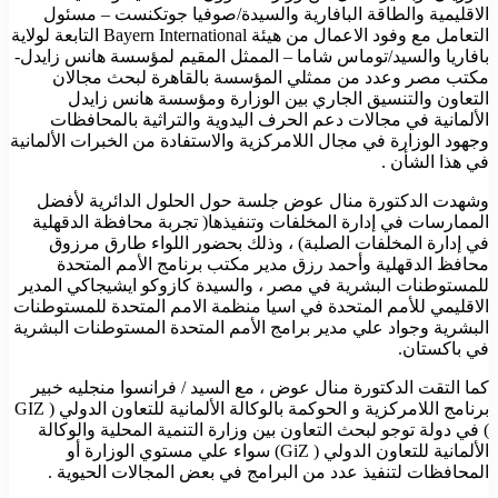
الاقليمية والطاقة البافارية والسيدة/صوفيا جوتكنست – مسئول
التعامل مع وفود الاعمال من هيئة Bayern International التابعة لولاية
بافاريا والسيد/توماس شاما – الممثل المقيم لمؤسسة هانس زايدل-
مكتب مصر وعدد من ممثلي المؤسسة بالقاهرة لبحث مجالان
التعاون والتنسيق الجاري بين الوزارة ومؤسسة هانس زايدل
الألمانية في مجالات دعم الحرف اليدوية والتراثية بالمحافظات
وجهود الوزارة في مجال اللامركزية والاستفادة من الخبرات الألمانية
في هذا الشأن .
وشهدت الدكتورة منال عوض جلسة حول الحلول الدائرية لأفضل
الممارسات في إدارة المخلفات وتنفيذها( تجربة محافظة الدقهلية
في إدارة المخلفات الصلبة) ، وذلك بحضور اللواء طارق مرزوق
محافظ الدقهلية وأحمد رزق مدير مكتب برنامج الأمم المتحدة
للمستوطنات البشرية في مصر ، والسيدة كازوكو ايشيجاكي المدير
الاقليمي للأمم المتحدة في اسيا منظمة الامم المتحدة للمستوطنات
البشرية وجواد علي مدير برامج الأمم المتحدة المستوطنات البشرية
في باكستان.
كما التقت الدكتورة منال عوض ، مع السيد / فرانسوا منجليه خبير
برنامج اللامركزية و الحوكمة بالوكالة الألمانية للتعاون الدولي ( GIZ
) في دولة توجو لبحث التعاون بين وزارة التنمية المحلية والوكالة
الألمانية للتعاون الدولي ( GiZ) سواء علي مستوي الوزارة أو
المحافظات لتنفيذ عدد من البرامج في بعض المجالات الحيوية .