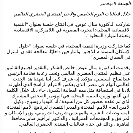
الجمعة 8 نوفمبر
خلال فعاليات اليوم الخامس والأخير للمنتدي الحضري العالمي
شاركت الدكتورة منال عوض، في افتتاح جلسة بعنوان “التنمية
الاقتصادية المحلية: التجربة المصرية في اللامركزية الاقتصادية
وتعبئة الموارد المحلية”.
كما شاركت وزيرة التنمية المحلية، في جلسه بعنوان “حلول
الإسكان المستدام للاجئين والنازحين داخليًا: معالجة فقدان المنزل
في السياق المصري”.
وقدمت الدكتورة منال عوض خالص الشكر والتقدير لجميع القائمين
على تنظيم المنتدى الحضري العالمي وتحت رعاية فخامة الرئيس
عبدالفتاح السيسي، مؤكدة إنه شرف كبير أننا شهدنا هذا الحدث
العالمي الهام في مصر، الذي يعكس الالتزام الراسخ الذي أظهرته
بلادنا في استضافة مثل هذه الفعالية الكبيرة، جاء ذلك خلال الكلمة
التي ألقتها وزيرة التنمية المحلية في المؤتمر الصحفي المشترك
الذي تم عقده بحضور كل من السيدة / آنا كلوديا روسباخ، وكيل
الأمين العام للأمم المتحدة والمدير التنفيذي لبرنامج الأمم المتحدة
للمستوطنات البشرية والمهندس شريف الشربيني، وزير الإسكان و
المرافق و المجتمعات العمرانية ، والدكتور ابراهيم صابر محافظ
القاهرة ، وذلك في ختام فعاليات المنتدى الحضري العالمي.