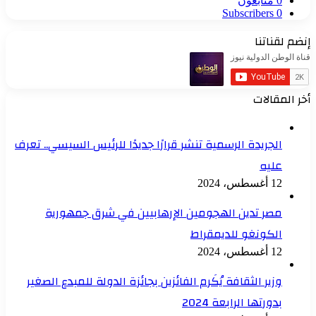
0
متابعون
Subscribers
0
إنضم لقناتنا
أخر المقالات
الجريدة الرسمية تنشر قرارًا جديدًا للرئيس السيسي.. تعرف
عليه
12 أغسطس، 2024
مصر تدين الهجومين الإرهابيين في شرق جمهورية
الكونغو للديمقراط
12 أغسطس، 2024
وزير الثقافة يُكَرم الفائزين بجائزة الدولة للمبدع الصغير
بدورتها الرابعة 2024