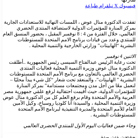
فيسبوك
‫X
تيلقرام
طباعة
تفقدت الدكتورة منال عوض ، اللمسات النهائية للاستعدادات الجارية
بمركز المنارة للمؤتمرات الدولية لاستضافة المنتدى الحضري
العالمي، خلال الفترة من 4 : 8 نوفمبر المقبل ، بحضور المنسق العام
للمنتدي وعدد من قيادات برنامج الامم المتحدة للمستوطنات
البشرية “الهابيتات” وزارتي الخارجية والتنمية المحلية .
الاثنين 4 نوفمبر
تحت رعاية الرئيس عبدالفتاح السيسى رئيس الجمهورية ..أطلقت
الدكتورة منال عوض وزيرة التنمية المحلية فعاليات المنتدى
الحضري العالمي بالتعاون مع برنامج الأمم المتحدة للمستوطنات
البشرية ” الهابيتات”، والمنعقد تحت شعار “كل شيء يبدأ محليًا –
لنعمل معًا من أجل مدن ومجتمعات مستدامة” بمركز المنارة
للمؤتمرات الدولية، حيث أقيمت احتفالية لرفع علمَي جمهورية مصر
العربية والأمم المتحدة وقام برفع العلم كل من الدكتورة منال عوض
وزيرة التنمية المحلية ، والسيدة/ آنا كلوديا روسباخ، وكيل الأمين
العام للأمم المتحدة والمديرة التنفيذية لبرنامج الأمم المتحدة
للمستوطنات البشرية .
وجاء ضمن فعاليات اليوم الأول للمنتدي الحضرى العالمي
مقالات ذات صلة