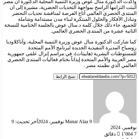
وأكدت الدكتورة منال عوض وزيرة التنمية المحلية الدكتورة أن مصر
أثبتت التزامها الراسخ بمواجهة التحديات الحضرية، مشيرة إلى ان
المنتدى الحضري العالمي أتاح الفرصة لمناقشة تحديات التحضر
وتبادل الأفكار والحلول المبتكرة لبناء مدن مستدامة وشاملة
للجميع، جاء ذلك خلال كلمة د.منال عوض بالجلسة الختامية للنسخة
الثانية عشرة من المنتدى الحضري العالمي.
كما شاركت الدكتورة منال عوض وزيرة التنمية المحلية، وآناكلاوديا
روسباخ المديرة التنفيذية الجديدة لبرنامج الأمم المتحدة
للمستوطنات البشرية (هابيتات)، في مراسم إنزال علمَي جمهورية
مصر العربية والأمم المتحدة إيذاناً بختام فعاليات المنتدى الحضري
العالمي الذي نظمته مصر .
نسخ الرابط
أرسل
بريدا
إلكترونيا
9 نوفمبر، 2024
Manar Alaa
آخر تحديث: 9
نوفمبر، 2024
7 دقائق
1٬004