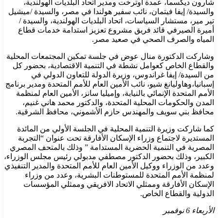
شارون ديكسما، عمدة أوترخت ومدير اتحاد البلديات الهولندية،
والسيدة/ إيفا فيتمان، نائب سفير هولندا في مصر، والسيدة /ميشيل
تير مير، مستشار السياسات، اتحاد البلديات الهولندية، والسيدة /
أميرة الصيرفي قائد فريق مشروع تعزيز استدامة خدمات قطاع
المياه والصرف الصحي في صعيد مصر.
وشاركت الدكتورة منال عوض في جلسة تمكين المجتمعات المحلية
والقطاع الخاص كعوامل نشطة في التنمية الاقتصادية، بحضور كل
من السيدة/ إيفا غراندوس، وزيرة الدولة للتعاون الدولي في
إسبانيا،وهاوليانغ شيو، نائب الأمين العام للأمم المتحدة ومدير برنامج
الأمم المتحدة الإنمائي بالنيابة، وإميليا سانز، الأمين العام لمنظمة
المدن والحكومات المحلية المتحدة، والدكتور محمد هاني غنيم،
محافظ بني سويف والمهندس حازم الأشموني، محافظ الشرقية.
كما شاركت وزيرة التنمية المحلية في الجلسة الأولي من المائدة
المستديرة لاجتماع وزراء الإسكان الأفارقة تحت عنوان “التجربة
المصرية في التنمية الحضرية المستدامة ” وذلك بالمتحف المصري
الكبير، وذلك بحضور الدكتور مصطفي مدبولي رئيس مجلس الوزراء،
وعدد من الوزراء ووكيل الأمين العام للأمم المتحدة والمدير التنفيذي
لمنظمة الأمم المتحدة للمستوطنات البشرية، وعدد من وزراء
الإسكان الأفارقة وممثلي الاتحاد الافريقي وممثلي المؤسسات
الدولية والقطاع الخاص.
الأربعاء 6 نوفمبر