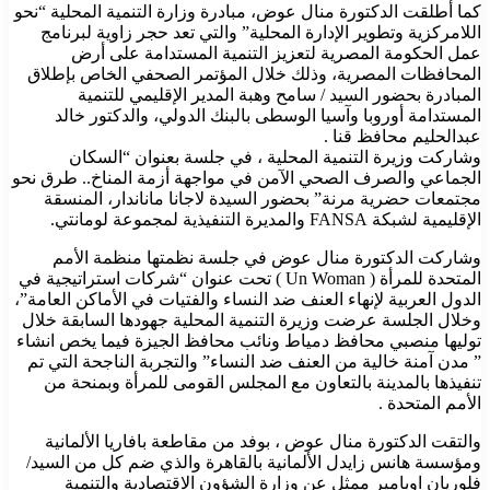
كما أطلقت الدكتورة منال عوض، مبادرة وزارة التنمية المحلية “نحو
اللامركزية وتطوير الإدارة المحلية” والتي تعد حجر زاوية لبرنامج
عمل الحكومة المصرية لتعزيز التنمية المستدامة على أرض
المحافظات المصرية، وذلك خلال المؤتمر الصحفي الخاص بإطلاق
المبادرة بحضور السيد / سامح وهبة المدير الإقليمي للتنمية
المستدامة أوروبا وآسيا الوسطى بالبنك الدولي، والدكتور خالد
عبدالحليم محافظ قنا .
وشاركت وزيرة التنمية المحلية ، في جلسة بعنوان “السكان
الجماعي والصرف الصحي الآمن في مواجهة أزمة المناخ.. طرق نحو
مجتمعات حضرية مرنة” بحضور السيدة لاجانا ماناندار، المنسقة
الإقليمية لشبكة FANSA والمديرة التنفيذية لمجموعة لومانتي.
وشاركت الدكتورة منال عوض في جلسة نظمتها منظمة الأمم
المتحدة للمرأة ( Un Woman ) تحت عنوان “شركات استراتيجية في
الدول العربية لإنهاء العنف ضد النساء والفتيات في الأماكن العامة”،
وخلال الجلسة عرضت وزيرة التنمية المحلية جهودها السابقة خلال
توليها منصبي محافظ دمياط ونائب محافظ الجيزة فيما يخص انشاء
” مدن آمنة خالية من العنف ضد النساء” والتجربة الناجحة التي تم
تنفيذها بالمدينة بالتعاون مع المجلس القومى للمرأة وبمنحة من
الأمم المتحدة .
والتقت الدكتورة منال عوض ، بوفد من مقاطعة بافاريا الألمانية
ومؤسسة هانس زايدل الألمانية بالقاهرة والذي ضم كل من السيد/
فلوريان اوبامير ممثل عن وزارة الشؤون الاقتصادية والتنمية