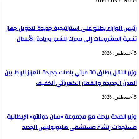
مقالات ذات صلة
التميز
الماضي
العالمية
"Esri
SAG
Award
رئيس الوزراء يطلع على استراتيجية جديدة لتحويل جهاز
2024"
تنمية المشروعات إلى محرك للنمو وريادة الأعمال
5 أغسطس، 2026
وزير النقل يطلق 10 ميني باصات جديدة لتعزيز الربط بين
المدن الجديدة والقطار الكهربائي الخفيف
5 أغسطس، 2026
وزير الصحة يبحث مع مجموعة «سان دوناتو» الإيطالية
مستجدات إنشاء مستشفى هليوبوليس الجديد