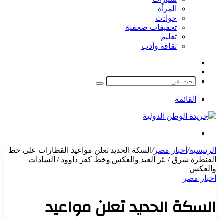
المرأة
حوادث
تحقيقات صحفية
تعليم
ثقافة وأدب
مقال
الوضع
عشوائي
المظلم
بحث
عن
القائمة
بحث
عن
الرئيسية
/
أخبار مصر
/
السكة الحديد تعلن مواعيد القطارات على خط
القنطرة شرق / بئر العبد والعكس وخط كفر داوود / السادات
والعكس
أخبار مصر
السكة الحديد تعلن مواعيد