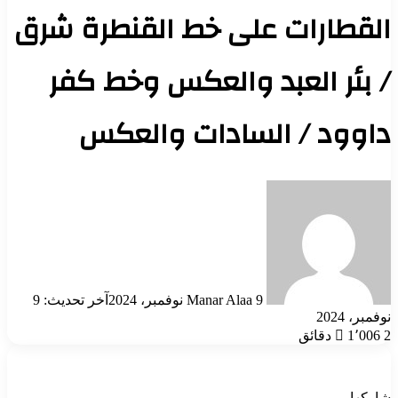
القطارات على خط القنطرة شرق
/ بئر العبد والعكس وخط كفر
داوود / السادات والعكس
أرسل
بريدا
إلكترونيا
9 نوفمبر، 2024
Manar Alaa
آخر تحديث: 9
نوفمبر، 2024
2 دقائق
1٬006
شاركها