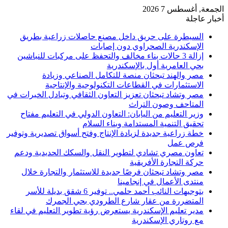
الجمعة, أغسطس 7 2026
أخبار عاجلة
السيطرة على حريق داخل مصنع حاصلات زراعية بطريق
الإسكندرية الصحراوي دون إصابات
إزالة 3 حالات بناء مخالف والتحفظ على مركبات للنباشين
بحي العامرية أول بالإسكندرية
مصر والهند تبحثان منصة للتكامل الصناعي وزيادة
الاستثمارات في القطاعات التكنولوجية والإنتاجية
مصر وتشاد تبحثان تعزيز التعاون الثقافي وتبادل الخبرات في
المتاحف وصون التراث
وزير التعليم من اليابان: التعاون الدولي في التعليم مفتاح
تحقيق التنمية المستدامة وبناء السلام
خطة زراعية جديدة لزيادة الإنتاج وفتح أسواق تصديرية وتوفير
فرص عمل
تعاون مصري تشادي لتطوير النقل والسكك الحديدية ودعم
حركة التجارة الأفريقية
مصر وتشاد تبحثان فرصًا جديدة للاستثمار والتجارة خلال
منتدى الأعمال في إنجامينا
بتوجيهات النائب أحمد حلمي.. توفير 6 شقق بديلة للأسر
المتضررة من عقار شارع الطرودي بحي الجمرك
مدير تعليم الإسكندرية يستعرض رؤية تطوير التعليم في لقاء
مع روتاري الإسكندرية