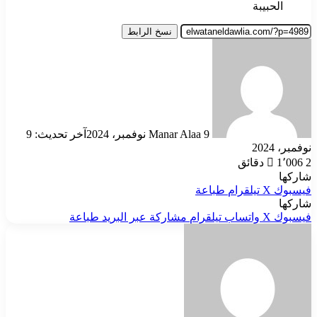
الحبيبة
نسخ الرابط
أرسل
بريدا
إلكترونيا
9 نوفمبر، 2024
Manar Alaa
آخر تحديث: 9
نوفمبر، 2024
2 دقائق
1٬006
شاركها
فيسبوك
‫X
تيلقرام
طباعة
شاركها
فيسبوك
‫X
واتساب
تيلقرام
مشاركة عبر البريد
طباعة