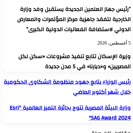
“رئيس جهاز العلمين الجديدة يستقبل وفد وزارة
الخارجية لتفقد جاهزية مركز المؤتمرات والمعارض
الدولي لاستضافة الفعاليات الدولية الكبرى”
5 أغسطس، 2026
وزيرة الإسكان تتابع تنفيذ مشروعات «سكن لكل
المصريين» و«ديارنا» في 5 مدن جديدة
رئيس
رئيس الوزراء يتابع جهود منظومة الشكاوى الحكومية
الوزراء
خلال شهر أكتوبر الماضي
يتابع
جهود
منظومة
وزارة
وزارة البيئة المصرية تتوج بجائزة التميز العالمية "Esri
الشكاوى
البيئة
الحكومية
SAG Award 2024"
المصرية
خلال
تتوج
شهر
بجائزة
أكتوبر