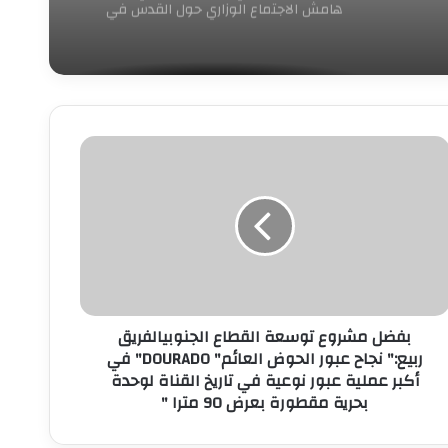
هامش الاجتماع الوزاري حول القدس في
عمّان
فضل
شروع
وسعة
لقطاع
لجنوبيالفريق
بيع:"
جاح
بور
لحوض
بفضل مشروع توسعة القطاع الجنوبيالفريق
لعائم"
ربيع:" نجاح عبور الحوض العائم" DOURADO" في
DOURADO"
أكبر عملية عبور نوعية في تاريخ القناة لوحدة
ي
بحرية مقطورة بعرض 90 مترا "
كبر
ملية
بور