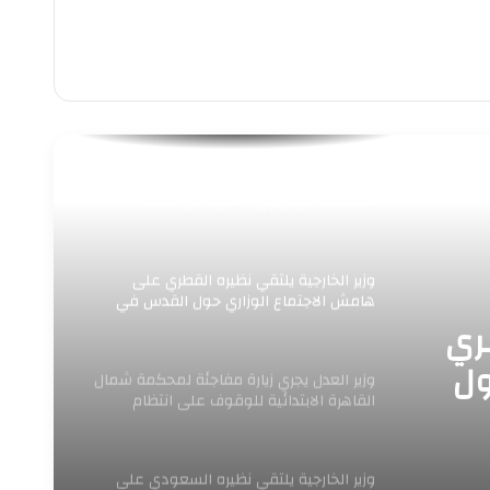
الوزير حسن رداد سأل العمال: هل تصلكم
خدماتنا؟.. فيجيبون: “الدولة لم تتركنا..
وتوجيهات الرئيس السيسي تمنحنا الأمان
والدعم”..
وزير الخارجية يلتقي نظيره القطري على
هامش الاجتماع الوزاري حول القدس في
عمّان
طري
ول
وزير العدل يجري زيارة مفاجئة لمحكمة شمال
القاهرة الابتدائية للوقوف على انتظام
العمل ومراجعة
وزير الخارجية يلتقي نظيره السعودي على