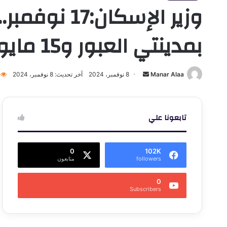
وزير الإسكا
بمدينتي العبور و15 مايو
أرسل
Manar Alaa
8 نوفمبر، 2024
آخر تحديث: 8 نوفمبر، 2024
بريدا
إلكترونيا
تابعونا علي
0
102K
followers
متابعون
0
Subscribers