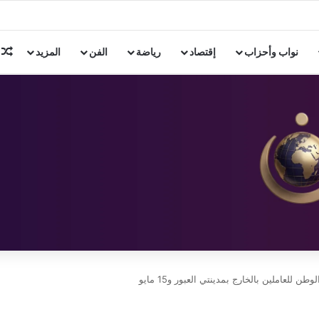
ن 3 دول إسلامية
م
نواب وأحزاب
إقتصاد
رياضة
الفن
المزيد