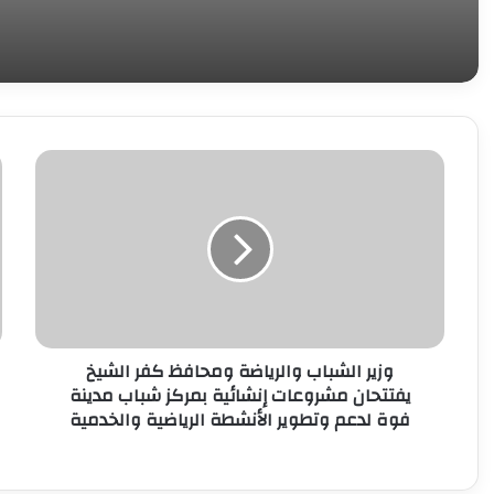
وزير
ب
الشباب
م
والرياضة
ت
ومحافظ
ا
كفر
ا
الشيخ
ر
يفتتحان
ن
مشروعات
ع
إنشائية
ا
وزير الشباب والرياضة ومحافظ كفر الشيخ
بمركز
ا
يفتتحان مشروعات إنشائية بمركز شباب مدينة
شباب
فوة لدعم وتطوير الأنشطة الرياضية والخدمية
مدينة
ف
فوة
أ
لدعم
ع
وتطوير
ع