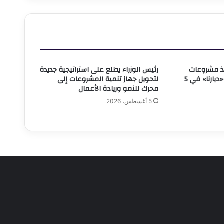
وعية
ي
اريخ
لقناة
وحدة
حرية
فيذ مشروعات
رئيس الوزراء يطلع على استراتيجية جديدة
قطورة
«سكن لكل المصريين» و«ديارنا» في 5
لتحويل جهاز تنمية المشروعات إلى
عرض
محرك للنمو وريادة الأعمال
9
ترا
5 أغسطس، 2026