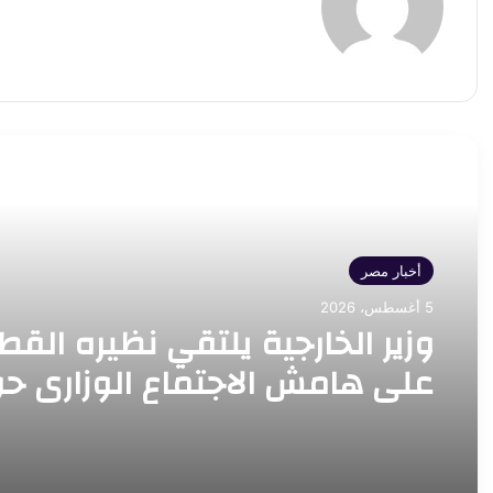
أقرأ التالي
أخبار مصر
5 أغسطس، 2026
وزير الخارجية يلتقي نظيره الق
على هامش الاجتماع الوزاري ح
القدس في عمّان