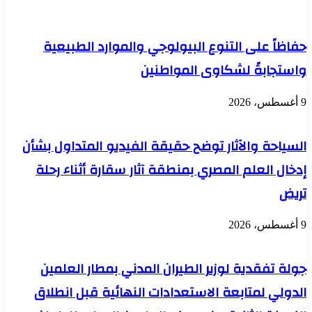
تجمع
منظومة
الشركات
البحث
الصينية
العلمى
حفاظاً على التنوع البيولوجي والموارد الطبيعية
المتخصصة
بالوزارة
في
واستجابةً لشكاوى المواطنين
تكنولوجيا
الرعاية
الصحية
9 أغسطس، 2026
المدعومة
بالذكاء
الاصطناعي
السياحة والآثار توضح حقيقة الفيديو المتداول بشأن
إدخال العلم المصري بمنطقة آثار سقارة أثناء رحلة
تريض
9 أغسطس، 2026
جولة تفقدية لوزير الطيران المدني بمطار العلمين
الدولي لمتابعة الاستعدادات النهائية قبل انطلاق