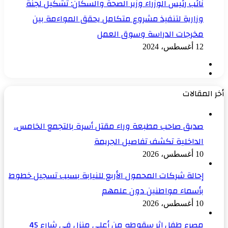
نائب رئيس الوزراء وزير الصحة والسكان: تشكيل لجنة
وزارية لتنفيذ مشروع متكامل يحقق المواءمة بين
مخرجات الدراسة وسوق العمل
12 أغسطس، 2024
الصفحة
الصفحة
السابقة
التالية
أخر المقالات
صديق صاحب مطبعة وراء مقتل أسرة بالتجمع الخامس..
الداخلية تكشف تفاصيل الجريمة
10 أغسطس، 2026
إحالة شركات المحمول الأربع للنيابة بسبب تسجيل خطوط
بأسماء مواطنين دون علمهم
10 أغسطس، 2026
مصرع طفل إثر سقوطه من أعلى منزل في شارع 45