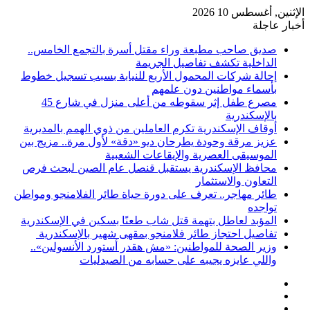
الإثنين, أغسطس 10 2026
أخبار عاجلة
صديق صاحب مطبعة وراء مقتل أسرة بالتجمع الخامس..
الداخلية تكشف تفاصيل الجريمة
إحالة شركات المحمول الأربع للنيابة بسبب تسجيل خطوط
بأسماء مواطنين دون علمهم
مصرع طفل إثر سقوطه من أعلى منزل في شارع 45
بالإسكندرية
أوقاف الإسكندرية تكرم العاملين من ذوي الهمم بالمديرية
عزيز مرقة وحودة يطرحان ديو «دقة» لأول مرة.. مزيج بين
الموسيقى العصرية والإيقاعات الشعبية
محافظ الإسكندرية يستقبل قنصل عام الصين لبحث فرص
التعاون والاستثمار
طائر مهاجر.. تعرف على دورة حياة طائر الفلامنجو ومواطن
تواجده
المؤبد لعاطل بتهمة قتل شاب طعنًا بسكين في الإسكندرية
تفاصيل احتجاز طائر فلامنجو بمقهى شهير بالإسكندرية
وزير الصحة للمواطنين: «مش هقدر أستورد الأنسولين»..
واللي عايزه يجيبه على حسابه من الصيدليات
فيسبوك
‫X
‫YouTube