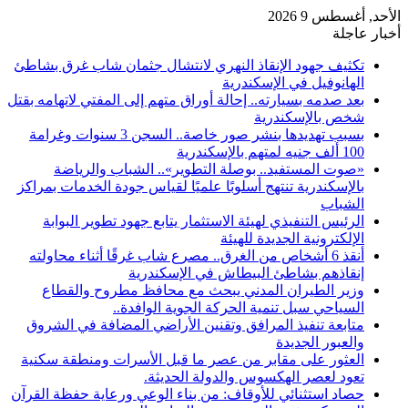
الأحد, أغسطس 9 2026
أخبار عاجلة
تكثيف جهود الإنقاذ النهري لانتشال جثمان شاب غرق بشاطئ
الهانوفيل في الإسكندرية
بعد صدمه بسيارته.. إحالة أوراق متهم إلى المفتي لاتهامه بقتل
شخص بالإسكندرية
بسبب تهديدها بنشر صور خاصة.. السجن 3 سنوات وغرامة
100 ألف جنيه لمتهم بالإسكندرية
«صوت المستفيد.. بوصلة التطوير».. الشباب والرياضة
بالإسكندرية تنتهج أسلوبًا علميًا لقياس جودة الخدمات بمراكز
الشباب
الرئيس التنفيذي لهيئة الاستثمار يتابع جهود تطوير البوابة
الإلكترونية الجديدة للهيئة
أنقذ 6 أشخاص من الغرق.. مصرع شاب غرقًا أثناء محاولته
إنقاذهم بشاطئ البيطاش في الإسكندرية
وزير الطيران المدني يبحث مع محافظ مطروح والقطاع
السياحي سبل تنمية الحركة الجوية الوافدة..
متابعة تنفيذ المرافق وتقنين الأراضي المضافة في الشروق
والعبور الجديدة
العثور على مقابر من عصر ما قبل الأسرات ومنطقة سكنية
تعود لعصر الهكسوس والدولة الحديثة.
حصاد استثنائي للأوقاف: من بناء الوعي ورعاية حفظة القرآن