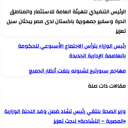
الرئيس التنفيذي للهيئة العامة للاستثمار والمناطق
الحرة وسفير جمهورية باكستان لدى مصر يبحثان سبل
تعزيز
رئيس
رئيس الوزراء يترأس الاجتماع الأسبوعي للحكومة
الوزراء
بالعاصمة الإدارية الجديدة
يترأس
الاجتماع
الأسبوعي
مهاجم
مهاجم سبورتيج لشبونه يلفت أنظار الجميع
للحكومة
سبورتيج
بالعاصمة
لشبونه
الإدارية
مقالات ذات صلة
يلفت
الجديدة
أنظار
الجميع
وزير الصحة يلتقي رئيس تشاد ضمن وفد اللجنة الوزارية
«المصرية – التشادية» لبحث تعزيز