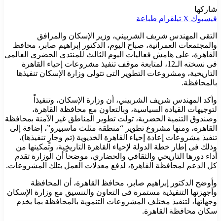
شاركها
فيسبوك
‫X
تيلقرام
طباعة
التقى المهندس شريف الشربيني، وزير الإسكان والمرافق
والمجتمعات العمرانية، صباح اليوم، الدكتور إبراهيم صابر، محافظ
القاهرة، على هامش فعاليات اليوم الثالث للمنتدى الحضرى العالمى
فى نسخته الـ12، لمتابعة موقف تنفيذ مشروعات إحياء القاهرة
التاريخية، ومشروعات التطوير التى تتولى وزارة الإسكان تنفيذها
بالمحافظة.
وأكد المهندس شريف الشربيني، أن وزارة الإسكان، وتنفيذاً
لتوجيهات القيادة السياسية، وبالتعاون مع محافظة القاهرة،
وصندوق التنمية الحضرية، تولت تطوير المناطق غير الآمنة بمحافظة
القاهرة، ومنها مشروع تطوير “منطقة مثلث ماسبيرو”، إضافة إلى
تنفيذ مشروعات إعادة إحياء القاهرة الخديوية (تم وجارٍ تنفيذها)،
وذلك فى إطار خطة الدولة لإحياء القاهرة التاريخية، وتمكينها من
أداء دورها التاريخي والثقافي والحضاري، موضحاً أن الوزارة تقدم
كل الدعم لمحافظة القاهرة، لدفع معدلات العمل بتلك المشروعات.
وأوضح الدكتور إبراهيم صابر، محافظ القاهرة، أن المحافظة
وأجهزتها التنفيذية مستمرة فى التعاون والتنسيق مع وزارة الإسكان
وجهاتها، لتنفيذ مختلف المشروعات التنموية بالمحافظة بما يخدم
سكان محافظة القاهرة.