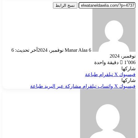
نسخ الرابط
أرسل
بريدا
إلكترونيا
6 نوفمبر، 2024
Manar Alaa
آخر تحديث: 6
نوفمبر، 2024
1٬006
دقيقة واحدة
شاركها
فيسبوك
‫X
تيلقرام
طباعة
شاركها
فيسبوك
‫X
واتساب
تيلقرام
مشاركة عبر البريد
طباعة