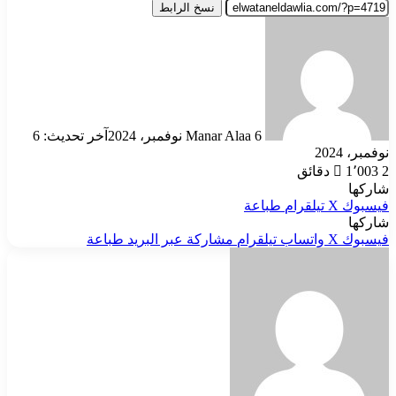
نسخ الرابط
أرسل
بريدا
إلكترونيا
6 نوفمبر، 2024
Manar Alaa
آخر تحديث: 6
نوفمبر، 2024
2 دقائق
1٬003
شاركها
فيسبوك
‫X
تيلقرام
طباعة
شاركها
فيسبوك
‫X
واتساب
تيلقرام
مشاركة عبر البريد
طباعة