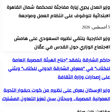
وزير العدل يجري زيارة مفاجئة لمحكمة شمال القاهرة
الابتدائية للوقوف على انتظام العمل ومراجعة
5 أغسطس، 2026
وزير الخارجية يلتقي نظيره السعودي على هامش
الاجتماع الوزاري حول القدس في عمّان
حاكم
حاكم الشارقة يتفقد "جناح الهيئة المصرية العامة
الشارقة
للكتاب" في "معرض الشارقة الدولي للكتاب" ويثني
يتفقد
"جناح
على إصدارات وزارة الثقافة
الهيئة
المصرية
العامة
وزير
وزير الإسكان يعرض على نظيره من كوت ديفوار التجربة
للكتاب"
الإسكان
في
العمرانية المصرية.. ويبحثان سبل تعزيز التعاون المشترك
يعرض
"معرض
على
الشارقة
نظيره
مقالات ذات صلة
الدولي
من