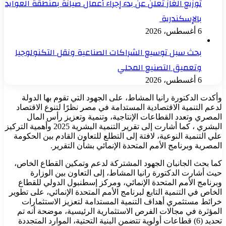
توزيع الغاز تعلن عن بدء إجراء أعمال صيانة بمنطقة العوايد
بالإسكندرية
6 أغسطس، 2026
بحث سبل توسيع الشراكات الصناعية ونقل التكنولوجيا
وتعميق التصنيع المحلي
6 أغسطس، 2026
وأكدت الدكتورة رانيا المشاط، على الجهود التي تقوم بها الدولة
لدعم التنمية الاقتصادية المستدامة في مصر نظرًا لتنوع الاقتصاد
المصري وتعدد القطاعات الإنتاجية، وتنمية وتعزيز رأس المال
البشري ، كما أشارت إلى تقرير التنمية البشرية 2025 وأهمية التركيز
علي التنمية النوعية، لافتة إلى التطلع للتعاون القادم بين الحكومة
المصرية وبرنامج الأمم المتحدة الإنمائي بشأن التقرير.
كما بحث الجانبان الجهود المشتركة لدعم وتمكين القطاع الخاص،
حيث أشارت الدكتورة رانيا المشاط، إلى التعاون بين الوزارة
وبرنامج الأمم المتحدة الإنمائي، ومركز إسطنبول الدولي للقطاع
الخاص في التنمية التابع لبرنامج الأمم المتحدة الإنمائي، على تطوير
خرائط مستثمري أهداف التنمية المستدامة لتعزيز الاستثمارات
المؤثرة في مجالات الفرص الاستثمارية الرئيسية، موضحة أنه تم
تحديد (6) قطاعات أولوية تتضمن البنية التحتية، الموارد المتجددة