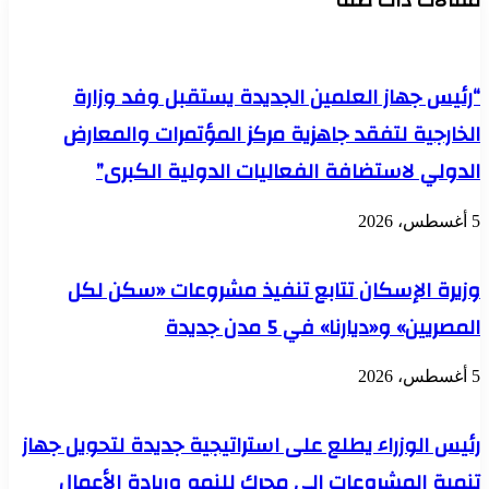
للكتاب"
كوت
ويثني
ديفوار
على
التجربة
إصدارات
العمرانية
“رئيس جهاز العلمين الجديدة يستقبل وفد وزارة
وزارة
المصرية..
الثقافة
ويبحثان
الخارجية لتفقد جاهزية مركز المؤتمرات والمعارض
سبل
الدولي لاستضافة الفعاليات الدولية الكبرى”
تعزيز
التعاون
المشترك
5 أغسطس، 2026
وزيرة الإسكان تتابع تنفيذ مشروعات «سكن لكل
المصريين» و«ديارنا» في 5 مدن جديدة
5 أغسطس، 2026
رئيس الوزراء يطلع على استراتيجية جديدة لتحويل جهاز
تنمية المشروعات إلى محرك للنمو وريادة الأعمال