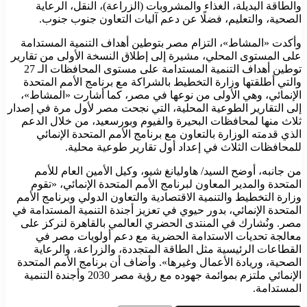
والطاقة البديلة، الغذاء والمشروبات (الزراعة)، النقل، الرعاية
الصحية، والتعليم، فضلًا عن دعم آليات التعاون جنوب جنوب.
وأكدت «المشاط»، التزام مصر بتوطين أهداف التنمية المستدامة
على المستوى المحلي، مشيرة إلى إطلاق النسخة الأولى من تقارير
توطين أهداف التنمية المستدامة على مستوى المحافظات الـ 27
والتي أطلقتها وزارة التخطيط بالشراكة مع برنامج الأمم المتحدة
الإنمائي، وهي الأولى من نوعها في مصر، كما أشارت «المشاط»،
إلى التقارير الطوعية المحلية، التي نجحت مصر لأول مرة في إصدار
ثلاث منها لمحافظات البحيرة والفيوم وبورسعيد، من خلال الدعم
الذي قدمته الوزارة بالتعاون مع برنامج الأمم المتحدة الإنمائي
للمحافظات الثلاث في إعداد أول تقارير طوعية محلية.
من جانبه، أوضح السيد/ هاوليانغ شيو، وكيل الأمين العام للأمم
المتحدة والمدير المعاون لبرنامج الأمم المتحدة الإنمائي، «تقوم
وزارة التخطيط والتنمية الاقتصادية والتعاون الدولي وبرنامج الأمم
المتحدة الإنمائي، بدور حيوي في تعزيز أجندة التنمية المستدامة في
مصر. ونُشارك في المنتدى الحضري العالمي بالقاهرة لنركز على
معالجة تحديات الاستدامة الحضرية مع دعم أولويات مصر في
القطاعات الرئيسية مثل الطاقة المتجددة، والزراعة، والرعاية
الصحية، وريادة الأعمال وغيرها». وأضاف أن برنامج الأمم المتحدة
الإنمائي ملتزم بموائمة جهوده مع رؤية مصر 2030 وأجندة التنمية
المستدامة.