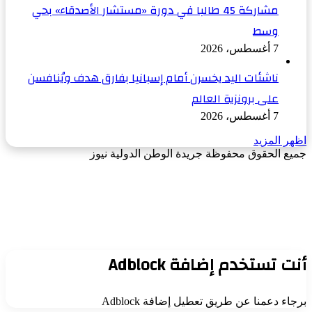
مشاركة 45 طالبا في دورة «مستشار الأصدقاء» بحي
وسط
7 أغسطس، 2026
ناشئات اليد يخسرن أمام إسبانيا بفارق هدف ويُنافسن
على برونزية العالم
7 أغسطس، 2026
اظهر المزيد
جميع الحقوق محفوظة جريدة الوطن الدولية نيوز
‫X
زر
فيسبوك
الذهاب
إلى
الأعلى
أنت تستخدم إضافة Adblock
برجاء دعمنا عن طريق تعطيل إضافة Adblock