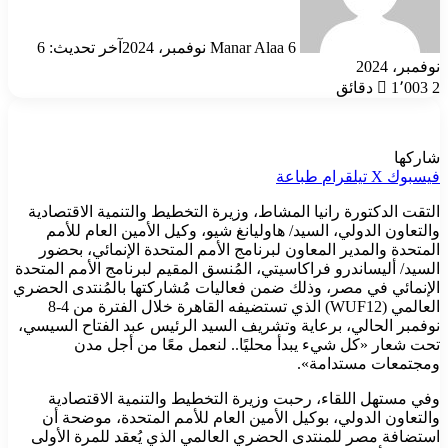
6 نوفمبر، 2024
Manar Alaa
آخر تحديث: 6
نوفمبر، 2024
2 دقائق
1٬003
شاركها
فيسبوك
‫X
تيلقرام
طباعة
التقت الدكتورة رانيا المشاط، وزيرة التخطيط والتنمية الاقتصادية
والتعاون الدولي، السيد/ هاوليانغ شيو، وكيل الأمين العام للأمم
المتحدة والمدير المعاون لبرنامج الأمم المتحدة الإنمائي، بحضور
السيد/ أليساندرو فراكاسيتي، المُنسق المقيم لبرنامج الأمم المتحدة
الإنمائي في مصر، وذلك ضمن فعاليات مُشاركتها بالمُنتدى الحضري
العالمي (WUF12) الذي تستضيفه القاهرة خلال الفترة من 4-8
نوفمبر الحالي، برعاية وتشريف السيد الرئيس عبد الفتاح السيسي،
تحت شعار «كل شيء يبدأ محليًا.. لنعمل معًا من أجل مدن
ومجتمعات مستدامة».
وفي مستهل اللقاء، رحبت وزيرة التخطيط والتنمية الاقتصادية
والتعاون الدولي، بوكيل الأمين العام للأمم المتحدة، موضحة أن
استضافة مصر للمنتدى الحضري العالمي الذي يُعقد للمرة الأولى