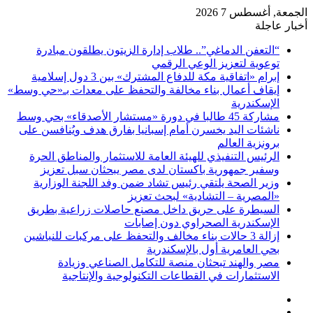
الجمعة, أغسطس 7 2026
أخبار عاجلة
“التعفن الدماغي”.. طلاب إدارة الزيتون يطلقون مبادرة
توعوية لتعزيز الوعي الرقمي
إبرام «اتفاقية مكة للدفاع المشترك» بين 3 دول إسلامية
إيقاف أعمال بناء مخالفة والتحفظ على معدات بـ«حي وسط»
الإسكندرية
مشاركة 45 طالبا في دورة «مستشار الأصدقاء» بحي وسط
ناشئات اليد يخسرن أمام إسبانيا بفارق هدف ويُنافسن على
برونزية العالم
الرئيس التنفيذي للهيئة العامة للاستثمار والمناطق الحرة
وسفير جمهورية باكستان لدى مصر يبحثان سبل تعزيز
وزير الصحة يلتقي رئيس تشاد ضمن وفد اللجنة الوزارية
«المصرية – التشادية» لبحث تعزيز
السيطرة على حريق داخل مصنع حاصلات زراعية بطريق
الإسكندرية الصحراوي دون إصابات
إزالة 3 حالات بناء مخالف والتحفظ على مركبات للنباشين
بحي العامرية أول بالإسكندرية
مصر والهند تبحثان منصة للتكامل الصناعي وزيادة
الاستثمارات في القطاعات التكنولوجية والإنتاجية
فيسبوك
‫X