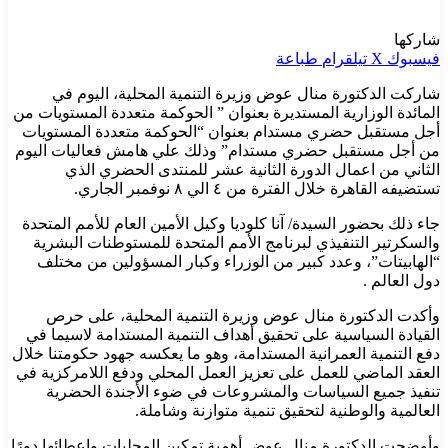
شاركها
فيسبوك
‫X
تيلقرام
طباعة
شاركت الدكتورة منال عوض وزيرة التنمية المحلية، اليوم في
المائدة الوزارية المستديرة بعنوان ” الحوكمة متعددة المستويات من
أجل مستقبل حضري مستدام بعنوان “الحوكمة متعددة المستويات
من أجل مستقبل حضري مستدام” وذلك علي هامش فعاليات اليوم
الثاني من اعمال الدورة الثانية عشر للمنتدى الحضري الذي
تستضيفه القاهرة خلال الفترة من ٤ الي ٨ نوفمبر الجاري.
جاء ذلك بحضور السيدة/ آنا كلوديا وكيل الأمين العام للأمم المتحدة
والسكرتير التنفيذي لبرنامج الأمم المتحدة للمستوطنات البشرية
“الهابيتات”، وعدد كبير من الوزراء وكبار المسؤولين من مختلف
دول العالم .
وأكدت الدكتورة منال عوض وزيرة التنمية المحلية، على حرص
القيادة السياسية على تحقيق أهداف التنمية المستدامة لاسيما في
دفع التنمية العمرانية المستدامة، وهو ما يعكسه جهود حكومتنا خلال
العقد الماضي للعمل على تعزيز العمل المحلي ودفع اللامركزية في
تنفيذ جميع السياسات والمشروعات في ضوء الأجندة الحضرية
العالمية والوطنية لتحقيق تنمية متوازنة وشاملة.
وأوضحت الدكتورة منال عوض أهمية تمكين المحليات وإعطائها دورًا