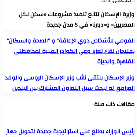
5 أغسطس، 2026
وزيرة الإسكان تتابع تنفيذ مشروعات «سكن لكل
المصريين» و«ديارنا» في 5 مدن جديدة
القومي
القومي للأشخاص ذوي الإعاقة" و "الصحة والسكان"
للأشخاص
يفتتحان لقاء تعزيز وعي الكوادر الطبية لمحافظتي
ذوي
الإعاقة"
القاهرة والجيزة
و
"الصحة
والسكان"
وزير
وزير الإسكان يلتقى نائب وزير الإسكان الروسى والوفد
يفتتحان
الإسكان
لقاء
المرافق له لبحث سبل التعاون المشترك بين البلدين
يلتقى
تعزيز
نائب
وعي
وزير
مقالات ذات صلة
الكوادر
الإسكان
الطبية
الروسى
لمحافظتي
والوفد
القاهرة
المرافق
والجيزة
له
رئيس الوزراء يطلع على استراتيجية جديدة لتحويل جهاز
لبحث