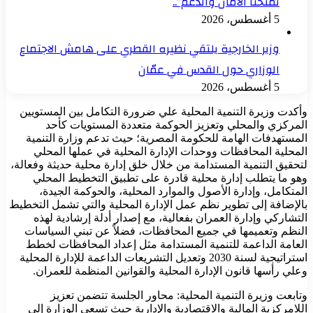
تمنحنا الأمان والدعم”..
5 أغسطس، 2026
وزير الخارجية يلتقي نظيره القطري على هامش الاجتماع
الوزاري حول القدس في عمّان
5 أغسطس، 2026
وأكدت وزيرة التنمية المحلية علي ضرورة التكامل بين المستويين
المركزي والمحلي وتعزيز الحوكمة متعددة المستويات كأحد
المستهدفات الهامة للحكومة المصرية؛ حيث تدعم وزارة التنمية
المحلية المحافظات ووحدات الإدارة المحلية في عملها المحلي
لتحقيق التنمية المستدامة من خلال خلق إدارة محلية حديثة وفعالة،
وهو ما يتطلب إدارة محلية قادرة على تطبيق التخطيط المحلي
المتكامل، وإدارة الأصول والموارد المحلية، والحوكمة الجيدة،
بالإضافة إلى تطوير نظم عمل الإدارة المحلية والتي تشمل التخطيط
التشاركي وإدارة العمران بفعالية، مع إصدار أدلة إرشادية لهذه
النظم وتعميمها في جميع المحافظات، فضلاً عن تبني السياسات
العامة الداعمة للتنمية المستدامة مثل إعداد المحافظات لخطط
استراتيجية لسنة 2030 وتعديل التشريعات الداعمة للإدارة المحلية
وعلي رأسها قانون الإدارة المحلية والقوانين المنظمة للعمران.
وتابعت وزيرة التنمية المحلية: محاور الجلسة تتضمن تعزيز
اللامركزية المالية والاقتصادية والإدارية حيث تسعى الوزارة إلى