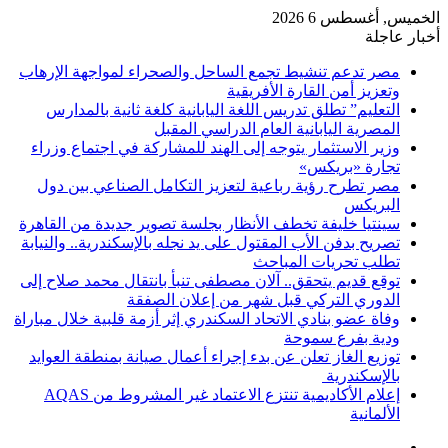
الخميس, أغسطس 6 2026
أخبار عاجلة
مصر تدعم تنشيط تجمع الساحل والصحراء لمواجهة الإرهاب
وتعزيز أمن القارة الأفريقية
التعليم” تطلق تدريس اللغة اليابانية كلغة ثانية بالمدارس
المصرية اليابانية العام الدراسي المقبل
وزير الاستثمار يتوجه إلى الهند للمشاركة في اجتماع وزراء
تجارة «بريكس»
مصر تطرح رؤية رباعية لتعزيز التكامل الصناعي بين دول
البريكس
سينتيا خليفة تخطف الأنظار بجلسة تصوير جديدة من القاهرة
تصريح بدفن الأب المقتول على يد نجله بالإسكندرية.. والنيابة
تطلب تحريات المباحث
توقع قديم يتحقق.. آلان مصطفى تنبأ بانتقال محمد صلاح إلى
الدوري التركي قبل شهر من إعلان الصفقة
وفاة عضو بنادي الاتحاد السكندري إثر أزمة قلبية خلال مباراة
ودية بفرع سموحة
توزيع الغاز تعلن عن بدء إجراء أعمال صيانة بمنطقة العوايد
بالإسكندرية
إعلام الأكاديمية تنتزع الاعتماد غير المشروط من AQAS
الألمانية
فيسبوك