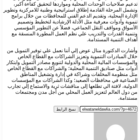
تدعيم صلاحيات الوحدات المحلية ومواردها لتحقيق كفاءة أكبر،
وتشمل المرحلة القادمة إطلاق استراتيجية وطنية للامركزية وتطوير
الإدارة المحلية، وتقديم الدعم الفني للمحافظات من خلال برامج
تنموية وأدوات معرفية مثل الأدلة الإرشادية لتخطيط وتصميم
الأسواق ومواقف النقل الجماعي، فضلاً عن التطوير المؤسسي
وتنمية القدرات والتدريب علي نظم العمل المطورة المنسقة مع
أهداف التنمية المستدامة.
وأشارت الدكتورة منال عوض إلي أننا نعمل علي توفير التمويل من
خلال المبادرات التنموية وتعزيز الشراكات مع القطاع الخاص
والمؤسسات المالية المحلية والدولية لتنويع مصادر التمويل وابتكار
أدوات مثل صناديق التنمية المحلية؛ والشراكات مع القطاع الخاص
مثل منظومة المخلفات وشراكة في إدارة وتشغيل المناطق
الصناعية في محافظات الصعيد؛ وكذا الشراكات مع المؤسسات
الدولية، لافتة الي تطلعها إلى مناقشات ثرية والاستماع إلي تجارب
من دول العالم لتعزيز العمل المحلي من أجل مدن ومجتمعات
مستدامة.
نسخ الرابط
أرسل
بريدا
إلكترونيا