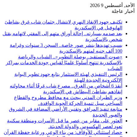
الأحد, أغسطس 9 2026
أخبار عاجلة
تكثيف جهود الإنقاذ النهري لانتشال جثمان شاب غرق بشاطئ
الهانوفيل في الإسكندرية
بعد صدمه بسيارته.. إحالة أوراق متهم إلى المفتي لاتهامه بقتل
شخص بالإسكندرية
بسبب تهديدها بنشر صور خاصة.. السجن 3 سنوات وغرامة
100 ألف جنيه لمتهم بالإسكندرية
«صوت المستفيد.. بوصلة التطوير».. الشباب والرياضة
بالإسكندرية تنتهج أسلوبًا علميًا لقياس جودة الخدمات بمراكز
الشباب
الرئيس التنفيذي لهيئة الاستثمار يتابع جهود تطوير البوابة
الإلكترونية الجديدة للهيئة
أنقذ 6 أشخاص من الغرق.. مصرع شاب غرقًا أثناء محاولته
إنقاذهم بشاطئ البيطاش في الإسكندرية
وزير الطيران المدني يبحث مع محافظ مطروح والقطاع
السياحي سبل تنمية الحركة الجوية الوافدة..
متابعة تنفيذ المرافق وتقنين الأراضي المضافة في الشروق
والعبور الجديدة
العثور على مقابر من عصر ما قبل الأسرات ومنطقة سكنية
تعود لعصر الهكسوس والدولة الحديثة.
حصاد استثنائي للأوقاف: من بناء الوعي ورعاية حفظة القرآن