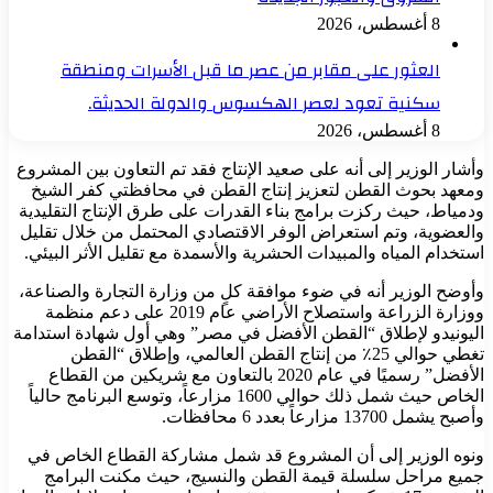
8 أغسطس، 2026
العثور على مقابر من عصر ما قبل الأسرات ومنطقة
سكنية تعود لعصر الهكسوس والدولة الحديثة.
8 أغسطس، 2026
وأشار الوزير إلى أنه على صعيد الإنتاج فقد تم التعاون بين المشروع
ومعهد بحوث القطن لتعزيز إنتاج القطن في محافظتي كفر الشيخ
ودمياط، حيث ركزت برامج بناء القدرات على طرق الإنتاج التقليدية
والعضوية، وتم استعراض الوفر الاقتصادي المحتمل من خلال تقليل
استخدام المياه والمبيدات الحشرية والأسمدة مع تقليل الأثر البيئي.
وأوضح الوزير أنه في ضوء موافقة كلٍ من وزارة التجارة والصناعة،
ووزارة الزراعة واستصلاح الأراضي عام 2019 على دعم منظمة
اليونيدو لإطلاق “القطن الأفضل في مصر” وهي أول شهادة استدامة
تغطي حوالي 25٪ من إنتاج القطن العالمي، وإطلاق “القطن
الأفضل” رسميًا في عام 2020 بالتعاون مع شريكين من القطاع
الخاص حيث شمل ذلك حوالي 1600 مزارعاً، وتوسع البرنامج حالياً
وأصبح يشمل 13700 مزارعاً بعدد 6 محافظات.
ونوه الوزير إلى أن المشروع قد شمل مشاركة القطاع الخاص في
جميع مراحل سلسلة قيمة القطن والنسيج، حيث مكنت البرامج