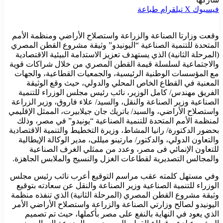
فيسبوك
‫X
تيلقرام
طباعة
وقعت وزارتا الصناعة والزراعة واستصلاح الأراضي ومنظمة الأمم
المتحدة للتنمية الصناعية “اليونيدو” وثيقة مشروع القطن المصري
(المرحلة الثانية) الذي يستهدف تعزيز الاستدامة البيئية الاقتصادية
والاجتماعية لسلسلة قيمة القطن المصري من خلال شراكات قوية
مع المؤسسات الوطنية الرئيسية، والجمعيات القطاعية، والجهات
المعنية في القطاع الخاص المحلي والدولي، حيث وقع الوثيقة
الفريق مهندس/ كامل الوزير، نائب رئيس مجلس الوزراء للتنمية
الصناعية وزير الصناعة والنقل، والسيد/ علاء فاروق، وزير الزراعة
واستصلاح الأراضي، والسيد/ باتريك جان جيلابيرت، الممثل الإقليمي
لمنظمة الأمم المتحدة للتنمية الصناعية “يونيدو” في مصر، وذلك
بحضور الدكتورة/ رانيا المشاط، وزيرة التخطيط والتنمية الاقتصادية
والتعاون الدولي، والدكتور/ مارتينو ميللى، مدير الوكالة الإيطالية
للتعاون الإنمائي فى مصر، وعدد من ممثلي الغرف الصناعية
والمجالس التصديرية لقطاعات الغزل والنسيج والملابس الجاهزة.
وفي مستهل كلمته عقب مراسم التوقيع أعرب نائب رئيس مجلس
الوزراء للتنمية الصناعية وزير الصناعة والنقل عن سعادته بتوقيع
وثيقة مشروع القطن المصري (المرحلة الثانية) الذي تنفذه منظمة
اليونيدو لصالح وزارتي الصناعة والزراعة واستصلاح الأراضي الأمر
الذي يعود في النهاية بالنفع على مصر بأكملها، حيث تم تصميم