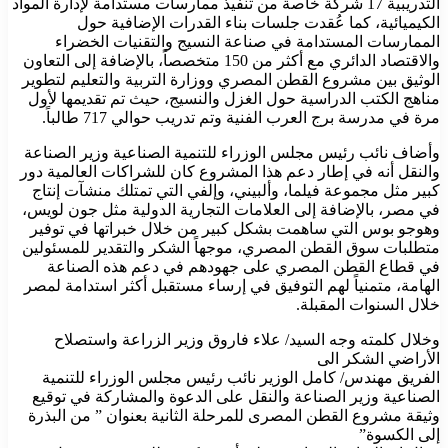
التدريبية 17 شركة خاصة من تنفيذ ممارسات مستدامة لإدارة المواد
الكيميائية، كما عُقدت جلسات بناء القدرات الإضافية حول
الممارسات المستدامة في صناعة النسيج والتقنيات الخضراء
والاقتصاد الدائري مع أكثر من 150 متخصصاً، بالإضافة إلى التعاون
الوثيق بين مشروع القطن المصري ووزارة التربية والتعليم لتطوير
مناهج الكتب الدراسية حول الغزل والنسيج، حيث تم تقديمها لأول
مرة في مدرسة برج العرب الفنية وتم تدريب حوالي 717 طالباً.
وأضاف نائب رئيس مجلس الوزراء للتنمية الصناعية وزير الصناعة
والنقل أنه في إطار دعم هذا المشروع كان للشراكات العالمية دور
كبير مثل مجموعة فيلما، وألبيني، وإلفي التي تمتلك منشآت إنتاج
في مصر، بالإضافة إلى العلامات التجارية الدولية مثل جون لويس،
وهوجو بوس التي ساهمت بشكل كبير من خلال خبراتها في توفير
متطلبات سوق القطن المصري، موجهاً الشكر والتقدير للمسئولين
في قطاع القطن المصري على جهودهم في دعم هذه الصناعة
الهامة، متمنياً لهم التوفيق في إرساء مستقبل أكثر استدامة لمصر
خلال السنوات المقبلة.
وخلال كلمته وجه السيد/ علاء فاروق وزير الزراعة واستصلاح
الأراضي الشكر الى
الفريق مهندس/ كامل الوزير نائب رئيس مجلس الوزراء للتنمية
الصناعية وزير الصناعة والنقل على الدعوة والمشاركة في توقيع
وثيقة مشروع القطن المصرى للمرحلة الثانية بعنوان ” من البذرة
إلى الكسوة”