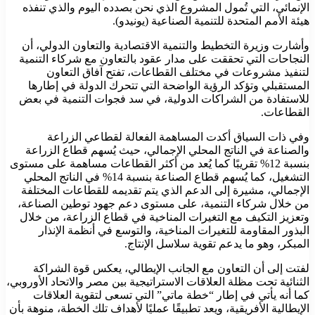
الإنمائي، التي تُمول المشروع الذي نحن بصدده اليوم والذي تنفذه
هيئة الأمم المتحدة للتنمية الصناعية (يونيدو).
وأشارت وزيرة التخطيط والتنمية الاقتصادية والتعاون الدولي، أن
النجاحات التي تحققت على مدار عقود بالتعاون مع شركاء التنمية
لتنفيذ مشروعات في مختلف القطاعات، تفتح آفاق التعاون
المستقبلي وتؤكد الرؤية الواضحة التي تتحرك الدولة في إطارها
للاستفادة من الشراكات الدولية، في سد فجوات التنمية في بعض
القطاعات.
وفي ذات السياق أكدت المساهمة الفعالة لقطاعي الزراعة
والصناعة في الناتج المحلي الإجمالي، حيث يُسهم قطاع الزراعة
بنسبة 12% تقريبًا كما يُعد من أكثر القطاعات مساهمة على مستوى
التشغيل، كما يُسهم قطاع الصناعة بنسبة 14% في الناتج المحلي
الإجمالي، مشيرة إلى الدعم الذي يتم تقديمه للقطاعات المختلفة
من خلال شركاء التنمية، على مستوى دعم جهود توطين الصناعة،
وتعزيز التكيف مع التغيرات المناخية في قطاع الزراعة، من خلال
البذور المقاومة للتغيرات المناخية، والتوسع في أنظمة الإنذار
المبكر، وهو ما يدعم تقوية سلاسل الإنتاج.
لفتت إلى أن التعاون مع الجانب الإيطالي، يعكس قوة الشراكة
الثنائية تحت مظلة العلاقات الاستراتيجية بين مصر والاتحاد الأوروبي،
كما أنه يأتي في إطار “خطة ماتي” التي تسعى لتقوية العلاقات
الإيطالية الأفريقية، ويعد تطبيقًا عمليًا لأهداف تلك الخطة، منوهة بأن