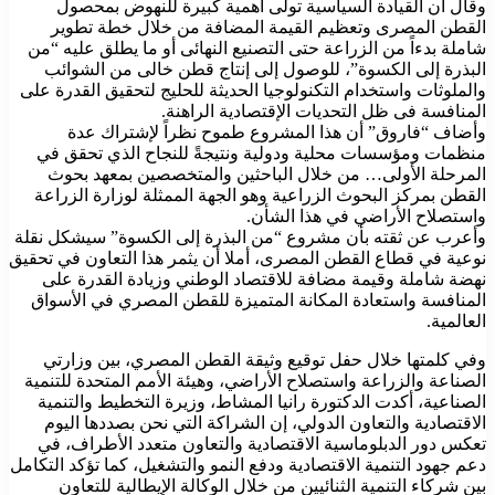
وقال ان القيادة السياسية تولى أهمية كبيرة للنهوض بمحصول
القطن المصرى وتعظيم القيمة المضافة من خلال خطة تطوير
شاملة بدءاً من الزراعة حتى التصنيع النهائى أو ما يطلق عليه “من
البذرة إلى الكسوة”، للوصول إلى إنتاج قطن خالى من الشوائب
والملوثات واستخدام التكنولوجيا الحديثة للحليج لتحقيق القدرة على
المنافسة فى ظل التحديات الإقتصادية الراهنة.
وأضاف “فاروق” أن هذا المشروع طموح نظراً لإشتراك عدة
منظمات ومؤسسات محلية ودولية ونتيجةً للنجاح الذي تحقق في
المرحلة الأولى… من خلال الباحثين والمتخصصين بمعهد بحوث
القطن بمركز البحوث الزراعية وهو الجهة الممثلة لوزارة الزراعة
واستصلاح الأراضي في هذا الشأن.
وأعرب عن ثقته بأن مشروع “من البذرة إلى الكسوة” سيشكل نقلة
نوعية في قطاع القطن المصرى، أملا أن يثمر هذا التعاون في تحقيق
نهضة شاملة وقيمة مضافة للاقتصاد الوطني وزيادة القدرة على
المنافسة واستعادة المكانة المتميزة للقطن المصري في الأسواق
العالمية.
وفي كلمتها خلال حفل توقيع وثيقة القطن المصري، بين وزارتي
الصناعة والزراعة واستصلاح الأراضي، وهيئة الأمم المتحدة للتنمية
الصناعية، أكدت الدكتورة رانيا المشاط، وزيرة التخطيط والتنمية
الاقتصادية والتعاون الدولي، إن الشراكة التي نحن بصددها اليوم
تعكس دور الدبلوماسية الاقتصادية والتعاون متعدد الأطراف، في
دعم جهود التنمية الاقتصادية ودفع النمو والتشغيل، كما تؤكد التكامل
بين شركاء التنمية الثنائيين من خلال الوكالة الإيطالية للتعاون