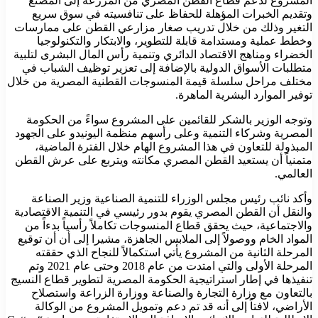
المشروع لدعم قطاع القطن المصري من المزرعة إلى المصنع
وتقديم الخبرات المؤهلة للحفاظ على تنافسيته في سوق سريع
التغير وذلك من خلال تدريب صغار مزارعي القطن على ممارسات
وخطط عملية ومستدامة قابلة للتطوير، والابتكار والتكنولوجيا
الخضراء ومناهج الاقتصاد الدائري وتنمية رأس المال البشرى لتلبية
متطلبات الأسواق الدولية بالإضافة إلى تعزير توظيف الشباب في
مختلف مراحل سلسلة قيمة المنسوجات القطنية المصرية من خلال
توفير الموارد البشرية الماهرة.
وتوجه الوزير بالشكر للقائمين على المشروع سواءً من الحكومة
المصرية وشركاء التنمية وعلى رأسهم منظمة اليونيدو على الجهود
المبذولة للتعاون في هذا المشروع الهام خلال الفترة الماضية،
متمنياً أن يستعيد القطن المصري مكانته ويتربع على عرش القطن
العالمي.
وأكد نائب رئيس مجلس الوزراء للتنمية الصناعية وزير الصناعة
والنقل أن القطن المصري يقوم بدور رئيسي في التنمية الاقتصادية
والاجتماعية، حيث يحقق قطاع المنسوجات تكاملاً رأسياً بدءاً من
المواد الخام ووصولاً إلى الملابس الجاهزة، مشيرا إلى أن أن توقيع
المرحلة الثانية من المشروع يأتي استكمالاً للنجاح الذي حققته
المرحلة الأولى والتي امتدت من عام 2018 وحتى عام 2021 وتم
تنفيذها في إطار استراتيجية الحكومة المصرية لتطوير قطاع النسيج
بالتعاون مع وزارة التجارة والصناعة ووزارة الزراعة واستصلاح
الأراضي، لافتاً إلى أنه قد تم دعم وتمويل المشروع من الوكالة