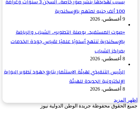
بسبب تهديدها بنشر صور خاصة.. السجن 3 سنوات وغرامة
100 ألف جنيه لمتهم بالإسكندرية
9 أغسطس، 2026
«صوت المستفيد.. بوصلة التطوير».. الشباب والرياضة
بالإسكندرية تنتهج أسلوبًا علميًا لقياس جودة الخدمات
بمراكز الشباب
8 أغسطس، 2026
الرئيس التنفيذي لهيئة الاستثمار يتابع جهود تطوير البوابة
الإلكترونية الجديدة للهيئة
8 أغسطس، 2026
اظهر المزيد
جميع الحقوق محفوظة جريدة الوطن الدولية نيوز
‫X
زر
فيسبوك
الذهاب
إلى
الأعلى