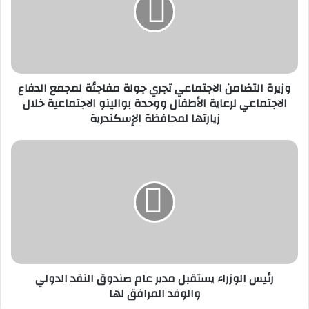
جولة
مفاجئة
لمجمع
الدفاع
الاجتماعي
وزيرة التضامن الاجتماعي تجري جولة مفاجئة لمجمع الدفاع
لرعاية
الاجتماعي لرعاية الأطفال ووحدة بوالينو الاجتماعية خلال
الأطفال
زيارتها لمحافظة الإسكندرية
ووحدة
بوالينو
الاجتماعية
رئيس
خلال
الوزراء
زيارتها
يستقبل
لمحافظة
مدير
الإسكندرية
عام
صندوق
النقد
الدولي
والوفد
رئيس الوزراء يستقبل مدير عام صندوق النقد الدولي
المرافق
والوفد المرافق لها
لها