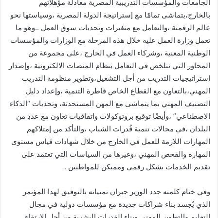
الجامعات والمؤسسات التدريبية المصرية معادلة مؤهلاتهم
بالخارج،يتماشى تمامًا مع إستراتيجة الدولة المصرية ،وسياستها نحو
عالم الرقمنة ،والتعامل مع متغيرات وتحديات سوق العمل ..وهو ما
تعمل وزارة العمل عليه خلال هذه المرحلة مع الوزارات والمؤسسات
الوطنية المعنية ،وشركاء العمل في الخارج ،على مجموعة من
المحاور التي تتلخص في التعامل بنظام المنصات الالكترونية ،وإصدار
إستراتيجيات التدريب من أجل التشغيل،وتطوير منظومة التدريب
المهني،بالتعاون مع القطاع الخاص قاطرة التنمية ،وإعداد دليل
التصنيف المهني بما يتماشى مع المهن المستحدثة، وتحديات “الذكاء
الاصطناعي” ،وأيضًا توقيع بروتوكولات واتفاقيات تعاون مع عددِ من
البلدان ،في مجالات تنمية قُدرات الشباب ،والتأكد من إمتلاكهم
المهارات اللازمة للعمل في الخارج من خلال شهادات قياس مستوى
المهارة والفحص المهني ،وغيرها من السياسات التي تعتمد على
تقديم الخدمات بشكل رقمي ومميكن للمواطنين .
وفي ختام كلمته جدد الوزير جبران تمنياته بالتوفيق لهذا المؤتمر
الذي يُجسد بناء شراكات جديدة مع مؤسسات دولية في مجال
التعليم والتطوير المهني وبناء القدرات البشرية من أجل الارتقاء