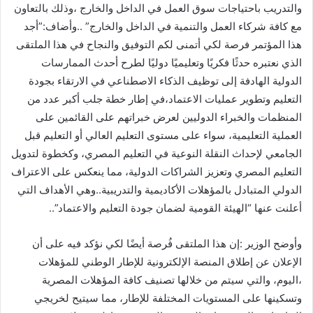
والتدريب باحتياجات سوق العمل في الداخل والخارج ،وذلك بالتعاون
مع كافة شركاء العمل والتنمية في الداخل والخارج” ..وأضاف:”أجد
هذا المؤتمر فرصة لكي أتمنى لكم التوفيق والنجاح في هذا الملتقى
الذي نعتبره حدثًا فكريًا وتعليميًا دوليًا لطرح أحدث الممارسات
الدولية الهادفة إلى توظيف الذكاء الاصطناعي في الارتقاء بجودة
التعليم وتطوير عمليات الاعتماد،في إطار خطة جلب أكبر عدد من
المنظمات والخبراء الدوليين لعرض خبراتهم على القائمين على
العملية التعليمية، سواء على مستوى التعليم العالي أو التعليم قبل
الجامعي لإحداث النقلة النوعية في التعليم المصري، وكخطوة لتدويل
التعليم المصري وتعزيز الشراكات الدولية، مما ينعكس على الاعتراف
الدولي المتبادل بالمؤهلات الأكاديمية والتدريبية..وهي الأهداف التي
أعلنت عنها “الهيئة القومية لضمان جودة التعليم والاعتماد”..
وأوضح الوزير :إن هذا الملتقى فُرصة أيضًا لكي نؤكد فيه على أن
الإعلان عن إطلاق المنصة الإلكترونية للإطار الوطني للمؤهلات
،اليوم، والتي سيتم من خلالها تصنيف كافة المؤهلات المصرية
وتسكينها على المستويات المختلفة للإطار، مما سيتيح لخريجي