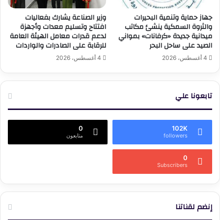
جهاز حماية وتنمية البحيرات
وزير الصناعة يشارك بفعاليات
والثروة السمكية ينشئ مكاتب
افتتاح وتسليم معدات وأجهزة
ميدانية جديدة «كرفانات» بمواني
لدعم قدرات معامل الهيئة العامة
الصيد على ساحل البحر
للرقابة على الصادرات والواردات
4 أغسطس، 2026
4 أغسطس، 2026
تابعونا علي
0
102K
followers
متابعون
0
Subscribers
إنضم لقناتنا