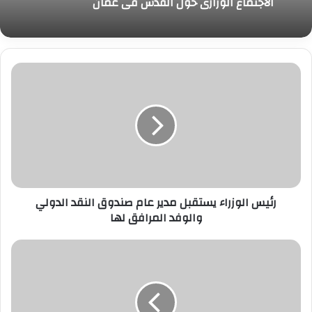
الاجتماع الوزاري حول القدس في عمّان
رئيس
الوزراء
يستقبل
مدير
عام
صندوق
النقد
الدولي
والوفد
رئيس الوزراء يستقبل مدير عام صندوق النقد الدولي
المرافق
والوفد المرافق لها
لها
فى
مؤتمر
صحفى
مشترك
بمقر