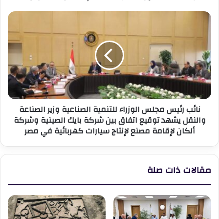
الابتدائية
بمحافظة
نائب
الغربية
رئيس
لمتابعة
مجلس
انتظام
الوزراء
العملية
للتنمية
التعليمية
الصناعية
وزير
الصناعة
والنقل
نائب رئيس مجلس الوزراء للتنمية الصناعية وزير الصناعة
يشهد
والنقل يشهد توقيع اتفاق بين شركة بايك الصينية وشركة
توقيع
ألكان لإقامة مصنع لإنتاج سيارات كهربائية في مصر
اتفاق
بين
شركة
بايك
مقالات ذات صلة
الصينية
وشركة
ألكان
لإقامة
مصنع