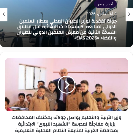
أخبار مصر
9 أغسطس، 2026
جولة تفقدية لوزير الطيران المدني بمطار العلمين
الدولي لمتابعة الاستعدادات النهائية قبل انطلاق
النسخة الثانية من معرض العلمين الدولي للطيران
والفضاء «EIAS 2026».
وزير
التربية
والتعليم
يواصل
جولاته
بمختلف
المحافظات
بزيارة
مفاجئة
وزير التربية والتعليم يواصل جولاته بمختلف المحافظات
لمدرسة
بزيارة مفاجئة لمدرسة "الشهيد النبوى" الابتدائية
"الشهيد
بمحافظة الغربية لمتابعة انتظام العملية التعليمية
النبوى"