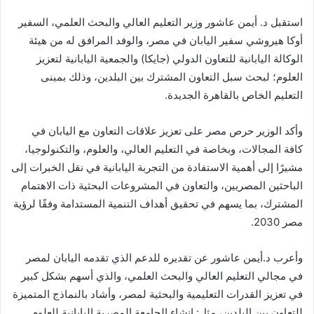
استقبل د. أيمن عاشور وزير التعليم العالي والبحث العلمي، السفير
أوكا هيروشي سفير اليابان في مصر، والوفد المرافق له من هيئة
الوكالة اليابانية للتعاون الدولي (جايكا) والجمعية اليابانية لتعزيز
العلوم؛ لبحث سبل التعاون المشترك بين البلدين، وذلك بمبنى
التعليم الخاص بالقاهرة الجديدة.
وأكد الوزير حرص مصر على تعزيز علاقات التعاون مع اليابان في
كافة المجالات، وبخاصة في التعليم العالي، والعلوم، والتكنولوجيا،
مشيرًا إلى أهمية الاستفادة من التجربة اليابانية في نقل الخبرات إلى
الباحثين المصريين، والتعاون في المشروعات البحثية ذات الاهتمام
المشترك، بما يسهم في تحقيق أهداف التنمية المستدامة وفقًا لرؤية
مصر 2030.
وأعرب د.أيمن عاشور عن تقديره للدعم الذي تقدمه اليابان لمصر
في مجالي التعليم العالي والبحث العلمي، والذي أسهم بشكل كبير
في تعزيز القدرات التعليمية والبحثية لمصر، وأشاد بالنماذج المتميزة
للتعاون بين البلدين، مثل: إنشاء الجامعة المصرية اليابانية للعلوم