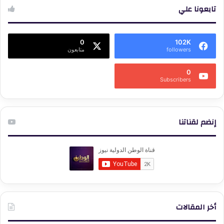
تابعونا علي
0
102K
followers
متابعون
0
Subscribers
إنضم لقناتنا
أخر المقالات