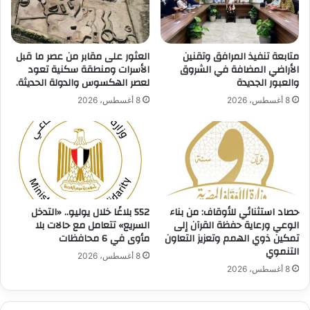
لإنتاج
سيارات
كهربائية
في
متابعة تنفيذ المرافق وتقنين
العثور على مقابر من عصر ما قبل
مصر
الأراضي المضافة في الشروق
الأسرات ومنطقة سكنية تعود
والعبور الجديدة
لعصر الهكسوس والدولة الحديثة.
8 أغسطس، 2026
8 أغسطس، 2026
حصاد استثنائي للأوقاف: من بناء
552 بلاغًا خلال يوليو.. «التدخل
الوعي ورعاية حفظة القرآن إلى
السريع» تتعامل مع حالات بلا
تمكين ذوي الهمم وتعزيز التعاون
مأوى في 6 محافظات
التنموي
8 أغسطس، 2026
8 أغسطس، 2026