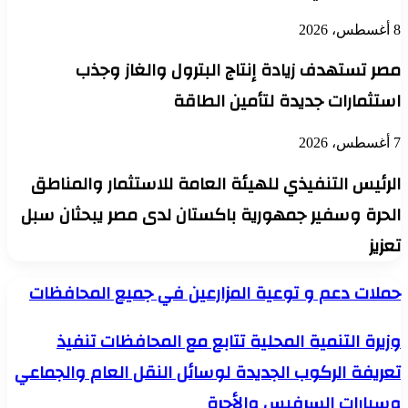
8 أغسطس، 2026
مصر تستهدف زيادة إنتاج البترول والغاز وجذب
استثمارات جديدة لتأمين الطاقة
7 أغسطس، 2026
الرئيس التنفيذي للهيئة العامة للاستثمار والمناطق
الحرة وسفير جمهورية باكستان لدى مصر يبحثان سبل
تعزيز
حملات
حملات دعم و توعية المزارعين في جميع المحافظات
دعم
و
وزيرة
وزيرة التنمية المحلية تتابع مع المحافظات تنفيذ
توعية
التنمية
المزارعين
تعريفة الركوب الجديدة لوسائل النقل العام والجماعي
المحلية
في
تتابع
جميع
وسيارات السرفيس والأجرة
مع
المحافظات