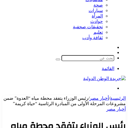
صحة
سيارات
المرأة
حوادث
تحقيقات صحفية
تعليم
ثقافة وأدب
مقال
الوضع
عشوائي
المظلم
بحث
عن
القائمة
بحث
عن
الرئيسية
/
أخبار مصر
/
رئيس الوزراء يتفقد محطة مياه “العدوة” ضمن
مشروعات المرحلة الأولى من المبادرة الرئاسية “حياة كريمة”
أخبار مصر
رئيس الوزراء يتفقد محطة مياه