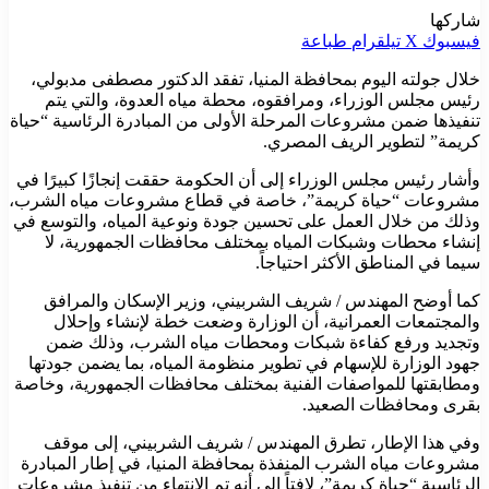
شاركها
فيسبوك
‫X
تيلقرام
طباعة
خلال جولته اليوم بمحافظة المنيا، تفقد الدكتور مصطفى مدبولي،
رئيس مجلس الوزراء، ومرافقوه، محطة مياه العدوة، والتي يتم
تنفيذها ضمن مشروعات المرحلة الأولى من المبادرة الرئاسية “حياة
كريمة” لتطوير الريف المصري.
وأشار رئيس مجلس الوزراء إلى أن الحكومة حققت إنجازًا كبيرًا في
مشروعات “حياة كريمة”، خاصة في قطاع مشروعات مياه الشرب،
وذلك من خلال العمل على تحسين جودة ونوعية المياه، والتوسع في
إنشاء محطات وشبكات المياه بمختلف محافظات الجمهورية، لا
سيما في المناطق الأكثر احتياجاً.
كما أوضح المهندس / شريف الشربيني، وزير الإسكان والمرافق
والمجتمعات العمرانية، أن الوزارة وضعت خطة لإنشاء وإحلال
وتجديد ورفع كفاءة شبكات ومحطات مياه الشرب، وذلك ضمن
جهود الوزارة للإسهام في تطوير منظومة المياه، بما يضمن جودتها
ومطابقتها للمواصفات الفنية بمختلف محافظات الجمهورية، وخاصة
بقرى ومحافظات الصعيد.
وفي هذا الإطار، تطرق المهندس / شريف الشربيني، إلى موقف
مشروعات مياه الشرب المنفذة بمحافظة المنيا، في إطار المبادرة
الرئاسية “حياة كريمة”، لافتاً إلى أنه تم الانتهاء من تنفيذ مشروعات