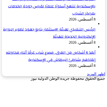
بالإسكندرية تنتهج أسلوبًا علميًا لقياس جودة الخدمات
بمراكز الشباب
8 أغسطس، 2026
الرئيس التنفيذي لهيئة الاستثمار يتابع جهود تطوير البوابة
الإلكترونية الجديدة للهيئة
8 أغسطس، 2026
أنقذ 6 أشخاص من الغرق.. مصرع شاب غرقًا أثناء محاولته
إنقاذهم بشاطئ البيطاش في الإسكندرية
8 أغسطس، 2026
اظهر المزيد
جميع الحقوق محفوظة جريدة الوطن الدولية نيوز
‫X
زر
فيسبوك
الذهاب
إلى
الأعلى