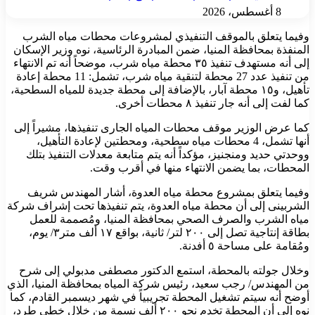
8 أغسطس، 2026
وفيما يتعلق بالموقف التنفيذي لمشروعات محطات مياه الشرب
المنفذة بمحافظة المنيا، ضمن المبادرة الرئاسية، نوه وزير الإسكان
إلى أنه مستهدف تنفيذ ٣٥ محطة مياه شرب، موضحاً أنه تم الانتهاء
من تنفيذ عدد 27 محطة لتنقية مياه شرب، تشمل: 11 محطة إعادة
تأهيل، و١٥ محطة آبار، بالإضافة إلى محطة جديدة للمياه السطحية،
كما لفت إلى أنه جار تنفيذ ٨ محطات أخرى.
كما عرض الوزير موقف محطات المياه الجارى تنفيذها، مشيراً إلى
أنها تشمل، 4 محطات مياه سطحية، ومحطتين لإعادة التأهيل،
ووحدتي حديد ومنجنيز، مؤكداً أنه يتم متابعة معدلات التنفيذ بتلك
المحطات، بما يضمن الانتهاء منها في أقرب وقت.
وفيما يتعلق بمشروع محطة مياه العدوة، أشار المهندس شريف
الشربينى إلى أن محطة مياه العدوة، يتم تنفيذها تحت إشراف شركة
مياه الشرب والصرف الصحي بمحافظة المنيا، ومُصممة للعمل
بطاقة إنتاجية تصل إلى ٢٠٠ لتر/ ثانية، بواقع ١٧ ألف متر٣/ يوم،
ومُقامة على مساحة ٥ أفدنة.
وخلال جولته بالمحطة، استمع الدكتور مصطفى مدبولي إلى شرح
من المهندس/ رجب سعيد، رئيس شركة المياه بمحافظة المنيا، الذي
أوضح أنه سيتم تشغيل المحطة تجريبياً في شهر ديسمبر القادم، كما
نوه إلى أن المحطة تخدم نحو ٢٠٠ ألف نسمة من خلال خطى طرد،