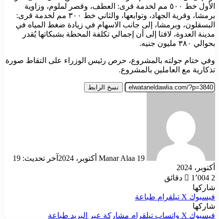
الأول خط ٥٠٠ مم لخدمة قرى: العطف، وقصر لملوم، وزاوية
برمشا، وقرية الجهاد، وتوابعها، والثاني خط ٣٠٠ مم لخدمة قرى:
البسقلون، وبرمشا، إلى جانب الاسهام في زيادة ضغط المياه في
مدينة العدوة، لافتا إلى أن إجمالي تكلفة المحطة بشبكاتها يُقدر
بحوالي ٣٨٠ مليون جنيه.
وفي ختام جولته بالمشروع، حرص رئيس الوزراء على التقاط صورة
تذكارية مع العاملين بالمشروع.
نسخ الرابط
أرسل
بريدا
إلكترونيا
19 أكتوبر، 2024
Manar Alaa
آخر تحديث: 19
أكتوبر، 2024
2 دقائق
1٬004
شاركها
فيسبوك
‫X
تيلقرام
طباعة
شاركها
فيسبوك
‫X
واتساب
تيلقرام
مشاركة عبر البريد
طباعة