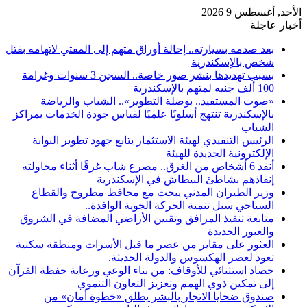
الأحد, أغسطس 9 2026
أخبار عاجلة
بعد صدمه بسيارته.. إحالة أوراق متهم إلى المفتي لاتهامه بقتل
شخص بالإسكندرية
بسبب تهديدها بنشر صور خاصة.. السجن 3 سنوات وغرامة
100 ألف جنيه لمتهم بالإسكندرية
«صوت المستفيد.. بوصلة التطوير».. الشباب والرياضة
بالإسكندرية تنتهج أسلوبًا علميًا لقياس جودة الخدمات بمراكز
الشباب
الرئيس التنفيذي لهيئة الاستثمار يتابع جهود تطوير البوابة
الإلكترونية الجديدة للهيئة
أنقذ 6 أشخاص من الغرق.. مصرع شاب غرقًا أثناء محاولته
إنقاذهم بشاطئ البيطاش في الإسكندرية
وزير الطيران المدني يبحث مع محافظ مطروح والقطاع
السياحي سبل تنمية الحركة الجوية الوافدة..
متابعة تنفيذ المرافق وتقنين الأراضي المضافة في الشروق
والعبور الجديدة
العثور على مقابر من عصر ما قبل الأسرات ومنطقة سكنية
تعود لعصر الهكسوس والدولة الحديثة.
حصاد استثنائي للأوقاف: من بناء الوعي ورعاية حفظة القرآن
إلى تمكين ذوي الهمم وتعزيز التعاون التنموي
صندوق ضحايا الاتجار بالبشر يطلق «خطوة أمان» من