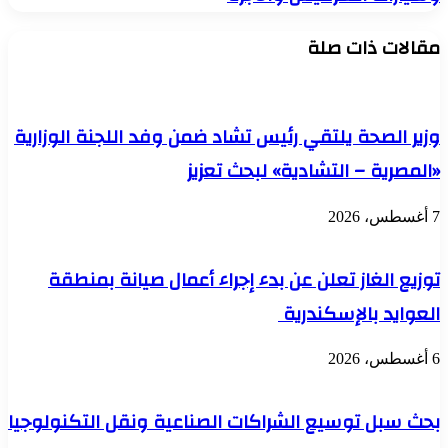
المحافظات
تنفيذ
مقالات ذات صلة
تعريفة
الركوب
الجديدة
لوسائل
النقل
وزير الصحة يلتقي رئيس تشاد ضمن وفد اللجنة الوزارية
العام
«المصرية – التشادية» لبحث تعزيز
والجماعي
وسيارات
السرفيس
7 أغسطس، 2026
والأجرة
توزيع الغاز تعلن عن بدء إجراء أعمال صيانة بمنطقة
العوايد بالإسكندرية
6 أغسطس، 2026
بحث سبل توسيع الشراكات الصناعية ونقل التكنولوجيا