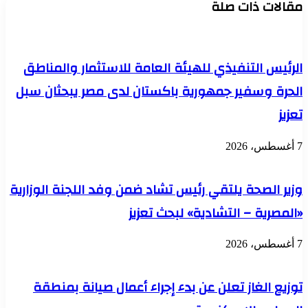
مقالات ذات صلة
حول
الإسماعيلية
مكافحة
للغوص
المنشطات
للرياضيين
بالمركز
الرئيس التنفيذي للهيئة العامة للاستثمار والمناطق
الأولمبي
بالمعادي
الحرة وسفير جمهورية باكستان لدى مصر يبحثان سبل
تعزيز
7 أغسطس، 2026
وزير الصحة يلتقي رئيس تشاد ضمن وفد اللجنة الوزارية
«المصرية – التشادية» لبحث تعزيز
7 أغسطس، 2026
توزيع الغاز تعلن عن بدء إجراء أعمال صيانة بمنطقة