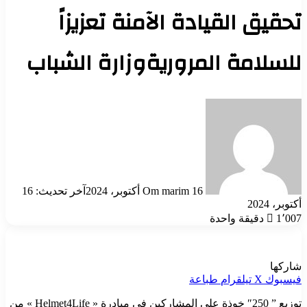
تحقيق القيادة الآمنة تعزيزاً
للسلامة المروريةوزارة الشباب
أرسل
بريدا
إلكترونيا
16 أكتوبر، 2024
Om marim
آخر تحديث: 16
أكتوبر، 2024
1٬007
دقيقة واحدة
شاركها
فيسبوك
‫X
تيلقرام
طباعة
توزيع ” 250″ خوذة علي المشاركين في مبادرة « Helmet4Life » من