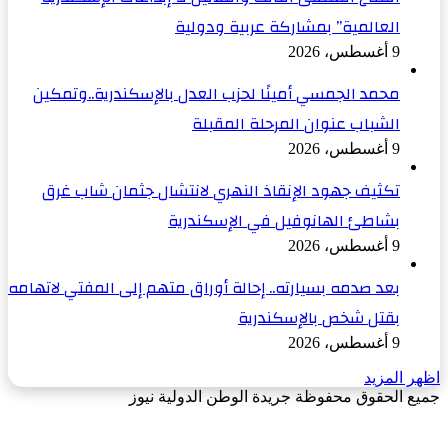
العالمية” بمشاركة عربية ودولية
9 أغسطس، 2026
محمد الجمسي أمينًا لحزب العدل بالإسكندرية..وتمكين
الشباب عنوان المرحلة المقبلة
9 أغسطس، 2026
تكثيف جهود الإنقاذ النهري لانتشال جثمان شاب غرق
بشاطئ الهانوفيل في الإسكندرية
9 أغسطس، 2026
بعد صدمه بسيارته.. إحالة أوراق متهم إلى المفتي لاتهامه
بقتل شخص بالإسكندرية
9 أغسطس، 2026
اظهر المزيد
جميع الحقوق محفوظة جريدة الوطن الدولية نيوز
‫X
زر
فيسبوك
الذهاب