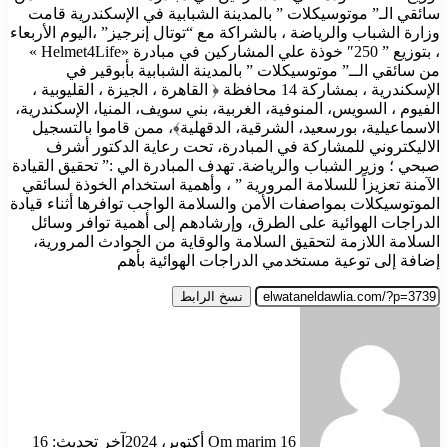
سائقي الـ” موتوسيكلات ” بالمدينة الشبابية في الإسكندرية قامت
وزارة الشباب والرياضة ، بالشراكة مع “توتال إنرجيز” ،اليوم الأربعاء
، بتوزيع ” 250″ خوذة علي المشاركين في مبادرة «Helmet4Life »
من سائقي الــ” موتوسيكلات ” بالمدينة الشبابية بأبوقير في
الإسكندرية ، بمشاركة 14 محافظة ﴿ القاهرة ، الجيزة ، القليوبية ،
الفيوم ، السويس، المنوفية، الغربية، بني سويف، المنيا، الإسكندرية،
الاسماعيلية، بورسعيد، الشرقية، الدقهلية﴾، ممن قاموا بالتسجيل
الاليكتروني للمشاركة في المبادرة، تحت رعاية الدكتور أشرف
صبحي ؛ وزير الشباب والرياضة. تهدف المبادرة الي :” تحقيق القيادة
الآمنة تعزيزاً للسلامة المرورية ” ، وأهمية استخدام الخوذة لسائقي
الموتوسيكلات بمواصفات الأمن والسلامة الواجب توافرها أثناء قيادة
الدراجات الهوائية على الطرق، وإرشادهم إلى أهمية توافر وسائل
السلامة اللازمة لتحقيق السلامة والوقاية من الحوادث المرورية،
إضافة إلى توعية مستخدمي الدراجات الهوائية بأهم
نسخ الرابط
أرسل
بريدا
إلكترونيا
16 أكتوبر، 2024
Om marim
آخر تحديث: 16