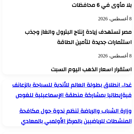
بلا مأوى في 6 محافظات
8 أغسطس، 2026
مصر تستهدف زيادة إنتاج البترول والغاز وجذب
استثمارات جديدة لتأمين الطاقة
8 أغسطس، 2026
استقرار اسعار الذهب اليوم السبت
غدا..
غدا.. انطلاق بطولة العالم للأندية للسباحة بالزعانف
انطلاق
فيةإيطاليا بمشاركة منطقة الإسماعيلية للغوص
بطولة
العالم
للأندية
وزارة
وزارة الشباب والرياضة تنظم ندوة حول مكافحة
للسباحة
الشباب
بالزعانف
المنشطات للرياضيين بالمركز الأولمبي بالمعادي
والرياضة
فيةإيطاليا
تنظم
بمشاركة
ندوة
منطقة