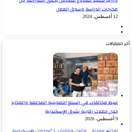
وزارية لتنفيذ مشروع متكامل يحقق المواءمة بين
مخرجات الدراسة وسوق العمل
12 أغسطس، 2024
الصفحة
الصفحة
السابقة
التالية
أخر المقالات
ضبط مخالفات في السلع التموينية المدعمة والمخابز
خلال حملات رقابية بشرق الإسكندرية
9 أغسطس، 2026
افتتاح الملتقى الثالث والثلاثين لـ”إبداعات الإسكندرية