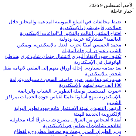
الأحد, أغسطس 9 2026
أخبار عاجلة
ضبط مخالفات في السلع التموينية المدعمة والمخابز خلال
حملات رقابية بشرق الإسكندرية
افتتاح الملتقى الثالث والثلاثين لـ”إبداعات الإسكندرية
العالمية” بمشاركة عربية ودولية
محمد الجمسي أمينًا لحزب العدل بالإسكندرية..وتمكين
الشباب عنوان المرحلة المقبلة
تكثيف جهود الإنقاذ النهري لانتشال جثمان شاب غرق بشاطئ
الهانوفيل في الإسكندرية
بعد صدمه بسيارته.. إحالة أوراق متهم إلى المفتي لاتهامه بقتل
شخص بالإسكندرية
بسبب تهديدها بنشر صور خاصة.. السجن 3 سنوات وغرامة
100 ألف جنيه لمتهم بالإسكندرية
«صوت المستفيد.. بوصلة التطوير».. الشباب والرياضة
بالإسكندرية تنتهج أسلوبًا علميًا لقياس جودة الخدمات بمراكز
الشباب
الرئيس التنفيذي لهيئة الاستثمار يتابع جهود تطوير البوابة
الإلكترونية الجديدة للهيئة
أنقذ 6 أشخاص من الغرق.. مصرع شاب غرقًا أثناء محاولته
إنقاذهم بشاطئ البيطاش في الإسكندرية
وزير الطيران المدني يبحث مع محافظ مطروح والقطاع