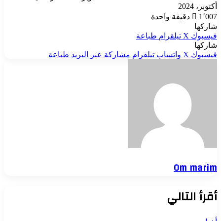
أكتوبر، 2024
1٬007
دقيقة واحدة
شاركها
فيسبوك
‫X
تيلقرام
طباعة
شاركها
فيسبوك
‫X
واتساب
تيلقرام
مشاركة عبر البريد
طباعة
Om marim
أقرأ التالي