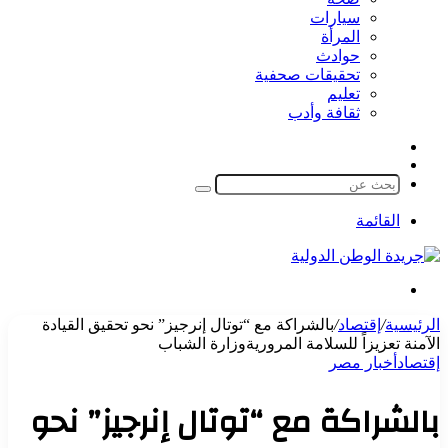
سيارات
المرأة
حوادث
تحقيقات صحفية
تعليم
ثقافة وأدب
مقال
الوضع
عشوائي
المظلم
بحث
عن
القائمة
بحث
عن
الرئيسية
/
إقتصاد
/
بالشراكة مع “توتال إنرجيز” نحو تحقيق القيادة
الآمنة تعزيزاً للسلامة المروريةوزارة الشباب
إقتصاد
أخبار مصر
بالشراكة مع “توتال إنرجيز” نحو