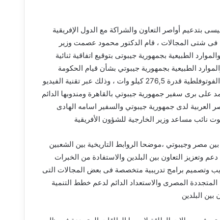
يسى بتدعيم أواصر التعاون والشراكة مع الدول الإفريقية
ية فى شتى المجالات ، قام الدكتور محمود عصمت وزير
موارد الطبيعية بجمهورية جيبوتى بتوقيع اتفاقية ثنائية
الموارد الطبيعية بجمهورية جيبوتي بشأن قيام الحكومة
المصرية بتوريد وتركيب محطة لتوليد الكهرباء بواسطة نظم الخلايا الفوتوفلطية قدرة 276,5 كيلو وات ، وذلك عبر تقنية الفيديو
 على برى سفير جمهورية جيبوتي بالقاهرة ومندوبها الدائم
ر العربية لدى جمهورية جيبوتي والسفير اسامه الهادى
ت نائب مساعد وزير الخارجية للشؤون الأفريقية
ين مصر وجيبوتي ،موضحا الروابط التاريخية بين الشعبين
عم وتعزيز التعاون بين البلدين والاستفادة من الخبرات
يب وتصميم برامج تدريبية متخصصة فى بعض المجالات التى
 المتجددة المصرى والاستعداد الدائم لدعم خطط التنمية
بين البلدين