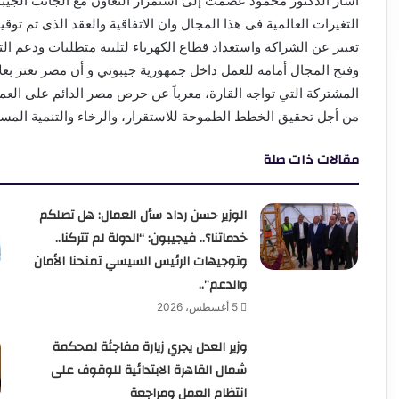
اشار الدكتور محمود عصمت إلى استمرار التعاون مع الجانب الجي
التغيرات العالمية فى هذا المجال وان الاتفاقية والعقد الذى تم توق
تعبير عن الشراكة واستعداد قطاع الكهرباء لتلبية متطلبات ودعم 
وفتح المجال أمامه للعمل داخل جمهورية جيبوتي و أن مصر تعتز بعلاقا
المشتركة التي تواجه القارة، معرباً عن حرص مصر الدائم على العم
من أجل تحقيق الخطط الطموحة للاستقرار، والرخاء والتنمية المست
مقالات ذات صلة
الوزير حسن رداد سأل العمال: هل تصلكم
خدماتنا؟.. فيجيبون: “الدولة لم تتركنا..
وتوجيهات الرئيس السيسي تمنحنا الأمان
والدعم”..
5 أغسطس، 2026
وزير العدل يجري زيارة مفاجئة لمحكمة
شمال القاهرة الابتدائية للوقوف على
انتظام العمل ومراجعة