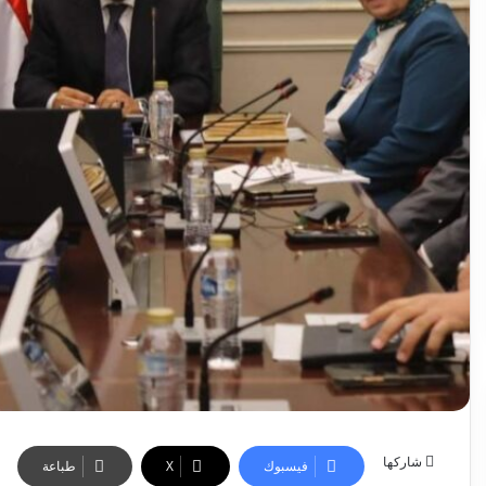
شاركها
فيسبوك
‫X
طباعة