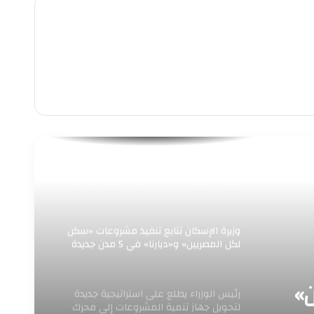
“رئيس جهاز العلمين الجديدة يستقبل وفد
وزارة الخارجية لتفقد جاهزية مركز المؤتمرات
والمعارض الدولي لاستضافة الفعاليات
الدولية الكبرى”
وزيرة الإسكان تتابع تنفيذ مشروعات «سكن
لكل المصريين» و«ديارنا» في 5 مدن جديدة
»
رئيس الوزراء يطلع على استراتيجية جديدة
لتحويل جهاز تنمية المشروعات إلى محرك