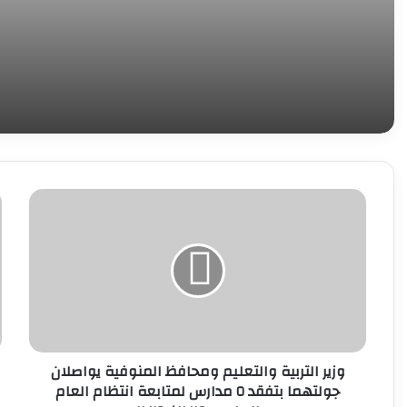
و«ديارنا» في 5 مدن جديدة
وزير
و
التربية
ا
والتعليم
و
ومحافظ
ي
المنوفية
ا
يواصلان
ه
جولتهما
م
بتفقد
و
٥
خ
وزير التربية والتعليم ومحافظ المنوفية يواصلان
مدارس
أ
جولتهما بتفقد ٥ مدارس لمتابعة انتظام العام
لمتابعة