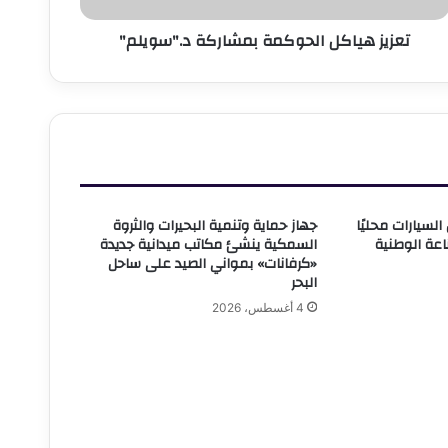
تعزيز هياكل الحوكمة بمشاركة د."سويلم"
لسيارات محليًا
جهاز حماية وتنمية البحيرات والثروة
عة الوطنية
السمكية ينشئ مكاتب ميدانية جديدة
«كرفانات» بمواني الصيد على ساحل
البحر
4 أغسطس، 2026