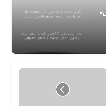
»
رئيس الوزراء يطلع على استراتيجية جديدة
لتحويل جهاز تنمية المشروعات إلى محرك
للنمو وريادة الأعمال
وزير النقل يطلق 10 ميني باصات جديدة لتعزيز
الربط بين المدن الجديدة والقطار الكهربائي
الخفيف
عزيز
ياكل
لحوكمة
مشاركة
."سويلم"