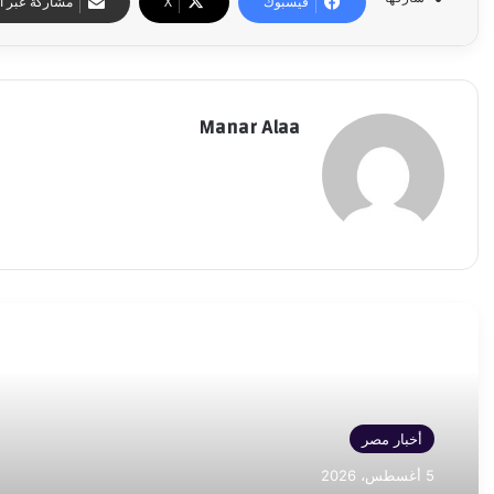
فيسبوك
‫X
مشاركة عبر ال
Manar Alaa
أقرأ التالي
أخبار مصر
5 أغسطس، 2026