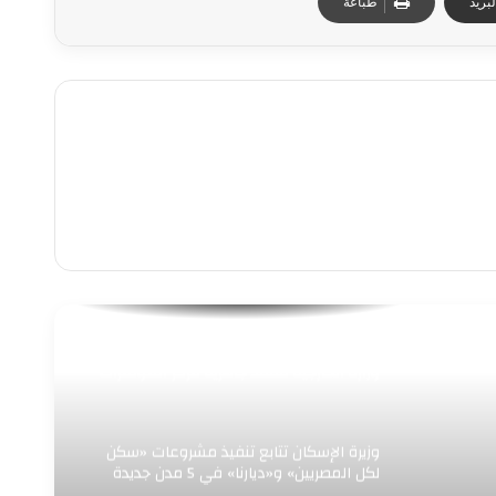
بريد
طباعة
“رئيس جهاز العلمين الجديدة يستقبل وفد
وزارة الخارجية لتفقد جاهزية مركز المؤتمرات
والمعارض الدولي لاستضافة الفعاليات
الدولية الكبرى”
وزيرة الإسكان تتابع تنفيذ مشروعات «سكن
لكل المصريين» و«ديارنا» في 5 مدن جديدة