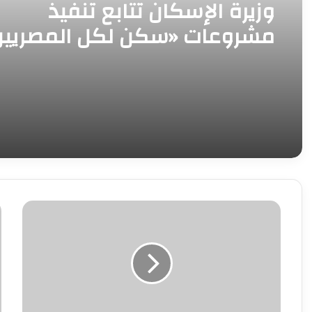
وزيرة الإسكان تتابع تنفيذ
مشروعات «سكن لكل المصريين
و«ديارنا» في 5 مدن جديدة
تحت
ت
رعاية
ه
الرئيس
ا
عبدالفتاح
ب
السيسي..
د